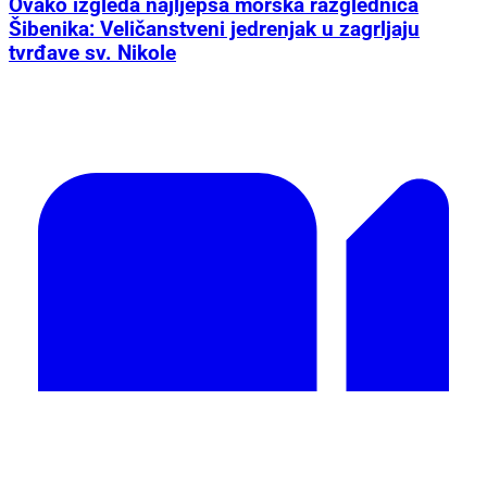
Ovako izgleda najljepša morska razglednica
Šibenika: Veličanstveni jedrenjak u zagrljaju
tvrđave sv. Nikole