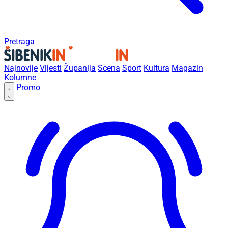
Pretraga
Najnovije
Vijesti
Županija
Scena
Sport
Kultura
Magazin
Kolumne
Promo