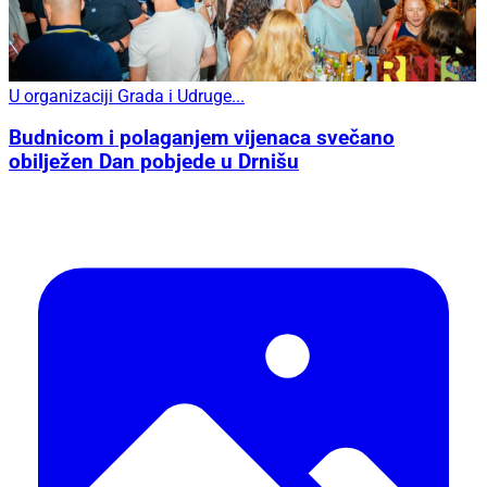
U organizaciji Grada i Udruge...
Budnicom i polaganjem vijenaca svečano
obilježen Dan pobjede u Drnišu