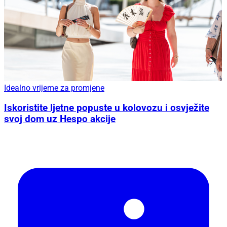
Idealno vrijeme za promjene
Iskoristite ljetne popuste u kolovozu i osvježite
svoj dom uz Hespo akcije