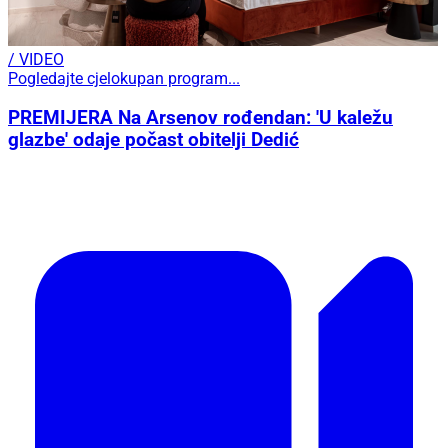
/ VIDEO
Pogledajte cjelokupan program...
PREMIJERA Na Arsenov rođendan: 'U kaležu
glazbe' odaje počast obitelji Dedić