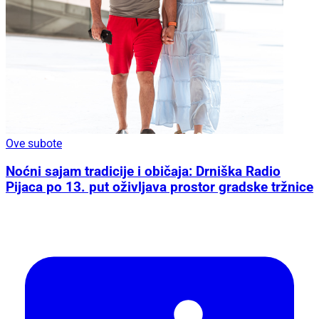
Ove subote
Noćni sajam tradicije i običaja: Drniška Radio
Pijaca po 13. put oživljava prostor gradske tržnice