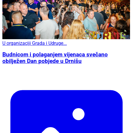
U organizaciji Grada i Udruge...
Budnicom i polaganjem vijenaca svečano
obilježen Dan pobjede u Drnišu