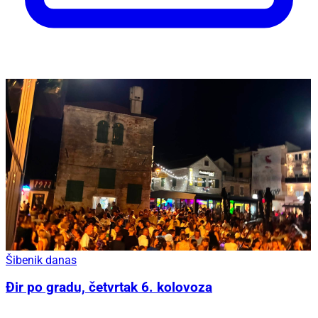
Šibenik danas
Đir po gradu, četvrtak 6. kolovoza