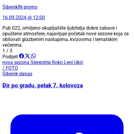
ŠibenikIN promo
16.09.2024 @ 12:00
Pub 022, omiljeno okupljalište ljubitelja dobre zabave i
opuštene atmosfere, najavljuje početak nove sezone koja će
obilovati glazbenim nastupima, kvizovima i tematskim
večerima.
1 / 3
Podijeli
nova sezona
Stereotrip
Roko Leni Ukić
/ FOTO
Šibenik danas
Đir po gradu, petak 7. kolovoza