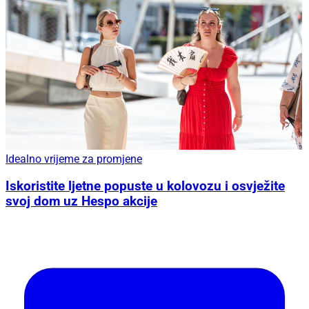
Idealno vrijeme za promjene
Iskoristite ljetne popuste u kolovozu i osvježite
svoj dom uz Hespo akcije