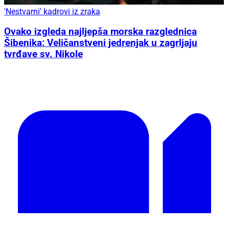
'Nestvarni' kadrovi iz zraka
Ovako izgleda najljepša morska razglednica
Šibenika: Veličanstveni jedrenjak u zagrljaju
tvrđave sv. Nikole