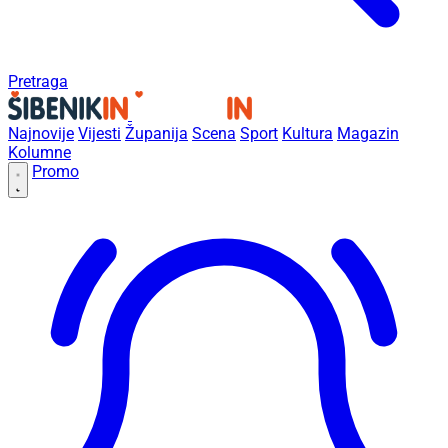
Pretraga
Najnovije
Vijesti
Županija
Scena
Sport
Kultura
Magazin
Kolumne
Promo