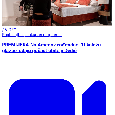
/ VIDEO
Pogledajte cjelokupan program...
PREMIJERA Na Arsenov rođendan: 'U kaležu
glazbe' odaje počast obitelji Dedić