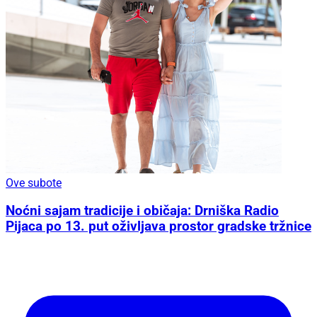
Ove subote
Noćni sajam tradicije i običaja: Drniška Radio
Pijaca po 13. put oživljava prostor gradske tržnice