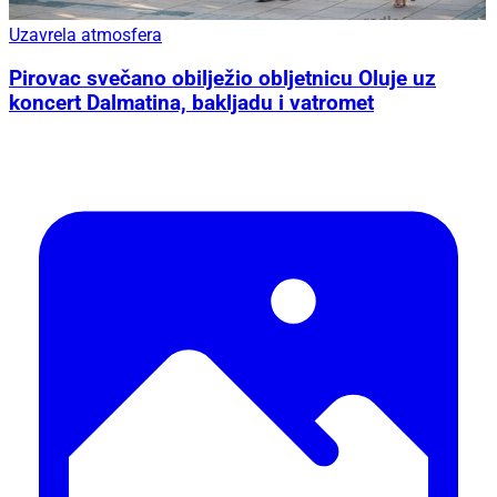
Uzavrela atmosfera
Pirovac svečano obilježio obljetnicu Oluje uz
koncert Dalmatina, bakljadu i vatromet