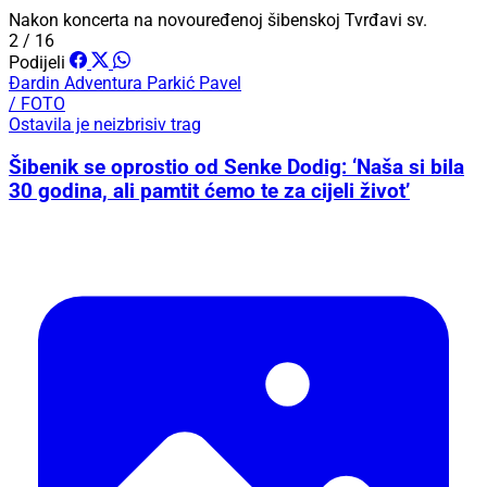
Nakon koncerta na novouređenoj šibenskoj Tvrđavi sv.
2 / 16
Podijeli
Đardin
Adventura
Parkić
Pavel
/ FOTO
Ostavila je neizbrisiv trag
Šibenik se oprostio od Senke Dodig: ‘Naša si bila
30 godina, ali pamtit ćemo te za cijeli život’