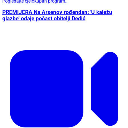
Pogledajte cjelokupan program...
PREMIJERA Na Arsenov rođendan: 'U kaležu
glazbe' odaje počast obitelji Dedić