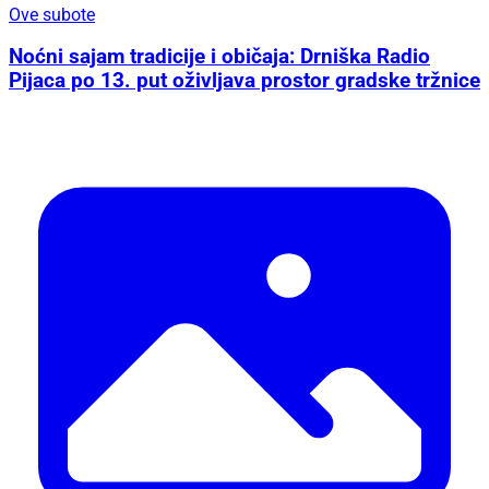
Ove subote
Noćni sajam tradicije i običaja: Drniška Radio
Pijaca po 13. put oživljava prostor gradske tržnice