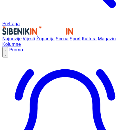
Pretraga
Najnovije
Vijesti
Županija
Scena
Sport
Kultura
Magazin
Kolumne
Promo