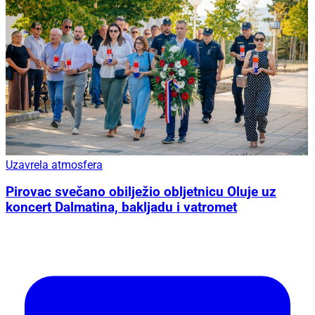
Uzavrela atmosfera
Pirovac svečano obilježio obljetnicu Oluje uz
koncert Dalmatina, bakljadu i vatromet