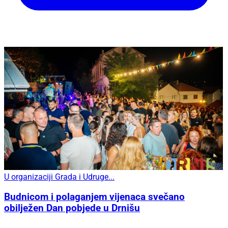
U organizaciji Grada i Udruge...
Budnicom i polaganjem vijenaca svečano
obilježen Dan pobjede u Drnišu