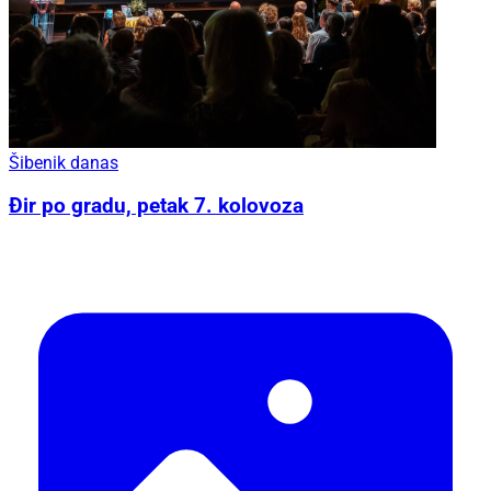
Šibenik danas
Đir po gradu, petak 7. kolovoza