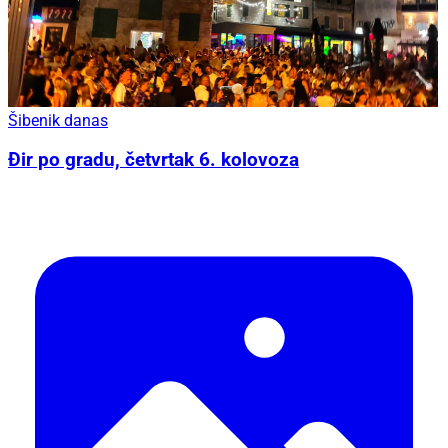
Šibenik danas
Đir po gradu, četvrtak 6. kolovoza