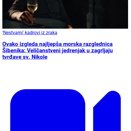
'Nestvarni' kadrovi iz zraka
Ovako izgleda najljepša morska razglednica
Šibenika: Veličanstveni jedrenjak u zagrljaju
tvrđave sv. Nikole