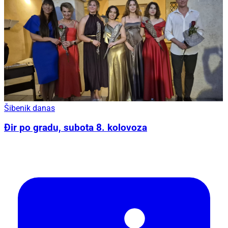
Šibenik danas
Đir po gradu, subota 8. kolovoza