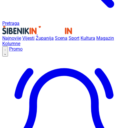
Pretraga
Najnovije
Vijesti
Županija
Scena
Sport
Kultura
Magazin
Kolumne
Promo