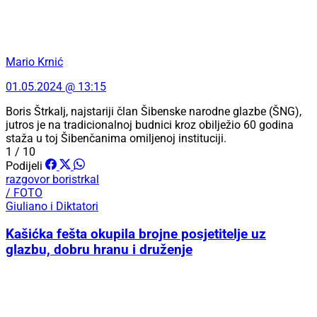
Mario Krnić
01.05.2024 @ 13:15
Boris Štrkalj, najstariji član Šibenske narodne glazbe (ŠNG),
jutros je na tradicionalnoj budnici kroz obilježio 60 godina
staža u toj Šibenčanima omiljenoj instituciji.
1 / 10
Podijeli
razgovor
boristrkal
/ FOTO
Giuliano i Diktatori
Kašićka fešta okupila brojne posjetitelje uz
glazbu, dobru hranu i druženje