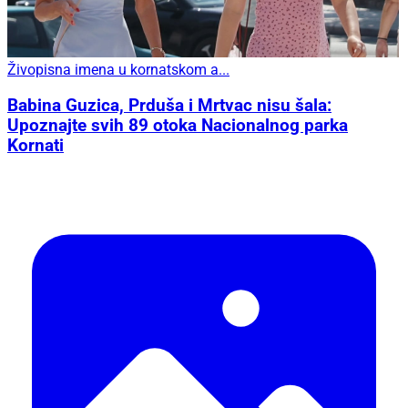
Živopisna imena u kornatskom a...
Babina Guzica, Prduša i Mrtvac nisu šala:
Upoznajte svih 89 otoka Nacionalnog parka
Kornati