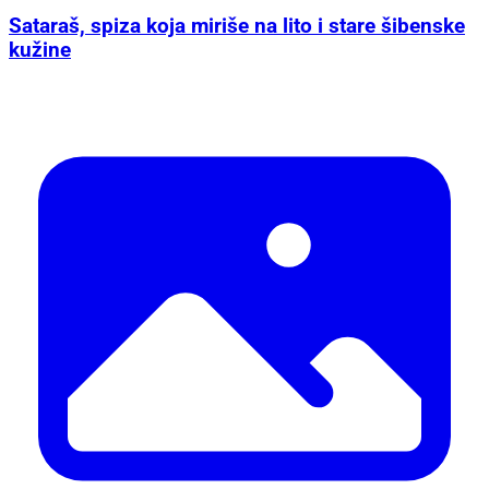
Sataraš, spiza koja miriše na lito i stare šibenske
kužine