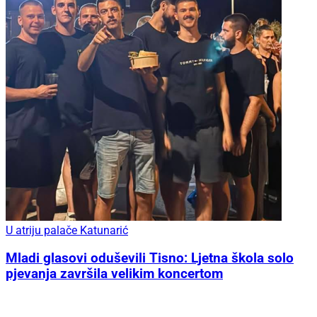
U atriju palače Katunarić
Mladi glasovi oduševili Tisno: Ljetna škola solo
pjevanja završila velikim koncertom