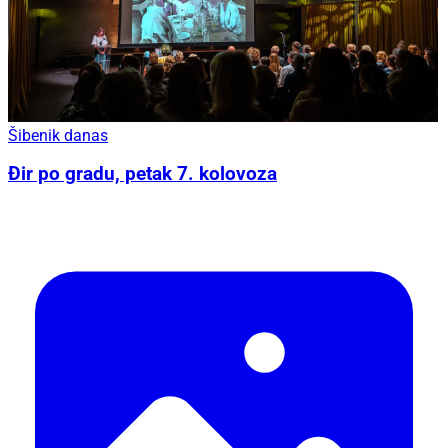
Šibenik danas
Đir po gradu, petak 7. kolovoza