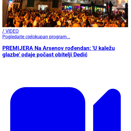
/ VIDEO
Pogledajte cjelokupan program...
PREMIJERA Na Arsenov rođendan: 'U kaležu
glazbe' odaje počast obitelji Dedić