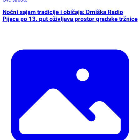
Noćni sajam tradicije i običaja: Drniška Radio
Pijaca po 13. put oživljava prostor gradske tržnice