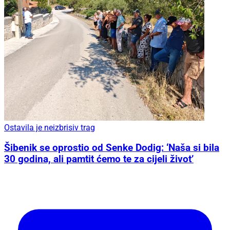
Ostavila je neizbrisiv trag
Šibenik se oprostio od Senke Dodig: ‘Naša si bila
30 godina, ali pamtit ćemo te za cijeli život’