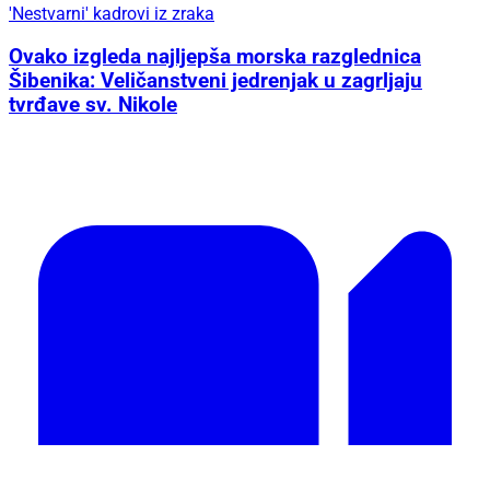
'Nestvarni' kadrovi iz zraka
Ovako izgleda najljepša morska razglednica
Šibenika: Veličanstveni jedrenjak u zagrljaju
tvrđave sv. Nikole