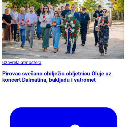
Uzavrela atmosfera
Pirovac svečano obilježio obljetnicu Oluje uz
koncert Dalmatina, bakljadu i vatromet