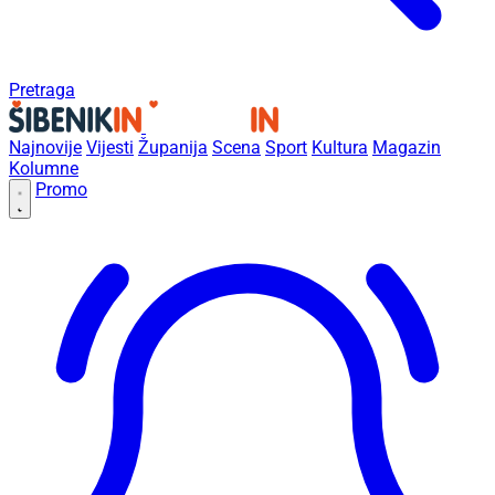
Pretraga
Najnovije
Vijesti
Županija
Scena
Sport
Kultura
Magazin
Kolumne
Promo