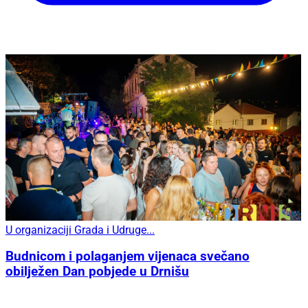
U organizaciji Grada i Udruge...
Budnicom i polaganjem vijenaca svečano
obilježen Dan pobjede u Drnišu