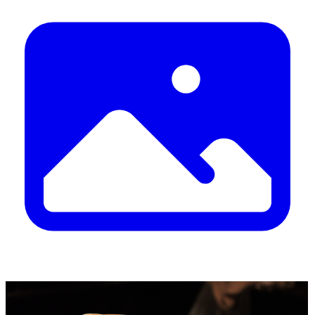
U srijedu, 12. kolovoza
XVIII. Burnumske ide u Eko kampusu „Krka“ u
Puljanima – dan posvećen rimskoj baštini,
gastronomiji i učenju kroz doživljaj
Za večeri bez žurbe