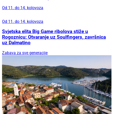
Za večeri bez žurbe
Ginfinity u Šibeniku stvorio je lounge iskustvo
kojem se gosti uvijek vraćaju
Uz Fenixe i chefa Dina Bebića