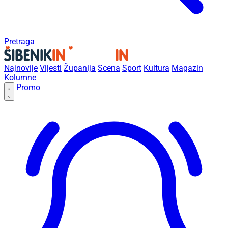
Pretraga
Najnovije
Vijesti
Županija
Scena
Sport
Kultura
Magazin
Kolumne
Promo