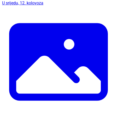
Idealno vrijeme za promjene
Iskoristite ljetne popuste u kolovozu i osvježite
svoj dom uz Hespo akcije