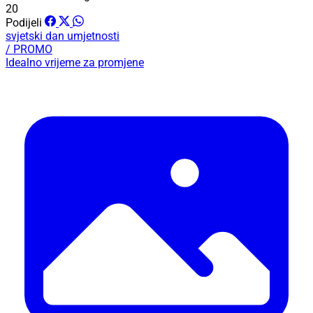
M.P.
17.04.2021 @ 14:41
Na štafelajima ispred Azimuta možete razgledati umjetničke