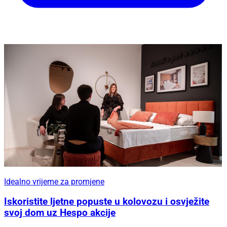
radove naših sugrađana.
20
Podijeli
svjetski dan umjetnosti
/ PROMO
Idealno vrijeme za promjene