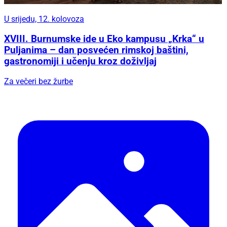
U srijedu, 12. kolovoza
XVIII. Burnumske ide u Eko kampusu „Krka“ u
Puljanima – dan posvećen rimskoj baštini,
gastronomiji i učenju kroz doživljaj
Za večeri bez žurbe