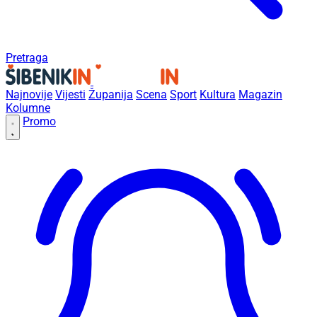
Pretraga
Najnovije
Vijesti
Županija
Scena
Sport
Kultura
Magazin
Kolumne
Promo