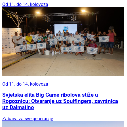
Od 11. do 14. kolovoza
Od 11. do 14. kolovoza
Svjetska elita Big Game ribolova stiže u
Rogoznicu: Otvaranje uz Soulfingers, završnica
uz Dalmatino
Zabava za sve generacije