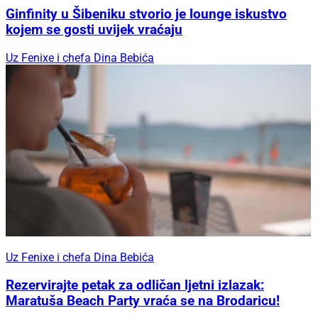
Ginfinity u Šibeniku stvorio je lounge iskustvo
kojem se gosti uvijek vraćaju
Uz Fenixe i chefa Dina Bebića
Uz Fenixe i chefa Dina Bebića
Rezervirajte petak za odličan ljetni izlazak:
Maratuša Beach Party vraća se na Brodaricu!