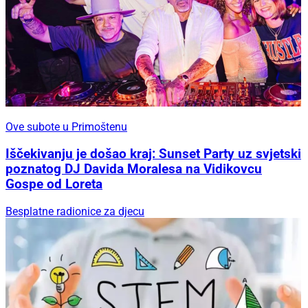
Ove subote u Primoštenu
Iščekivanju je došao kraj: Sunset Party uz svjetski
poznatog DJ Davida Moralesa na Vidikovcu
Gospe od Loreta
Besplatne radionice za djecu