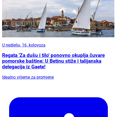
U nedjelju, 16. kolovoza
Regata 'Za dušu i tilo' ponovno okuplja čuvare
pomorske baštine: U Betinu stiže i talijanska
delegacija iz Gaete!
Idealno vrijeme za promjene