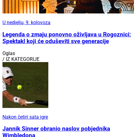
U nedjelju, 9. kolovoza
Legenda o zmaju ponovno oživljava u Rogoznici:
Spektakl koji će oduševiti sve generacije
Oglas
/ IZ KATEGORIJE
Nakon četiri sata igre
Jannik Sinner obranio naslov pobjednika
Wimbledona