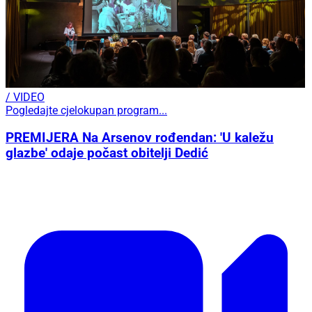
/ VIDEO
Pogledajte cjelokupan program...
PREMIJERA Na Arsenov rođendan: 'U kaležu
glazbe' odaje počast obitelji Dedić