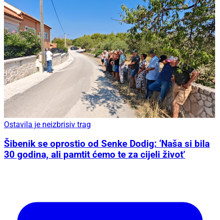
Ostavila je neizbrisiv trag
Šibenik se oprostio od Senke Dodig: ‘Naša si bila
30 godina, ali pamtit ćemo te za cijeli život’