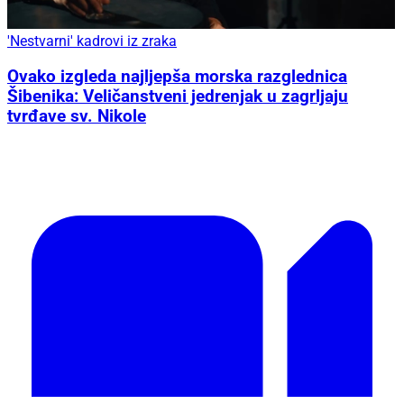
'Nestvarni' kadrovi iz zraka
Ovako izgleda najljepša morska razglednica
Šibenika: Veličanstveni jedrenjak u zagrljaju
tvrđave sv. Nikole