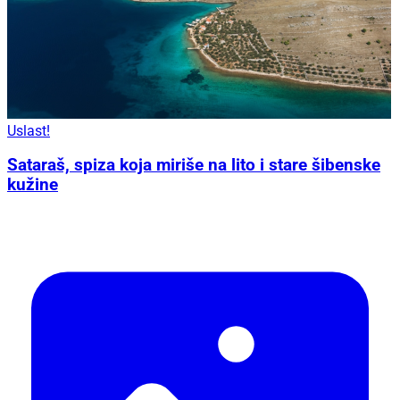
Uslast!
Sataraš, spiza koja miriše na lito i stare šibenske
kužine