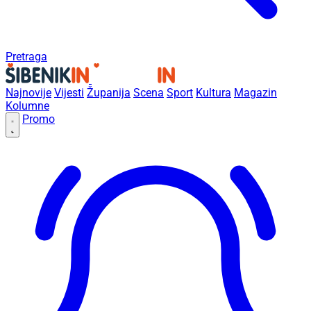
Pretraga
Najnovije
Vijesti
Županija
Scena
Sport
Kultura
Magazin
Kolumne
Promo