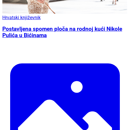
Hrvatski književnik
Postavljena spomen ploča na rodnoj kući Nikole
Pulića u Bićinama