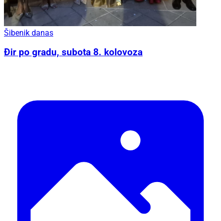
Šibenik danas
Đir po gradu, subota 8. kolovoza