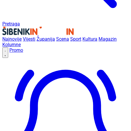
Pretraga
Najnovije
Vijesti
Županija
Scena
Sport
Kultura
Magazin
Kolumne
Promo