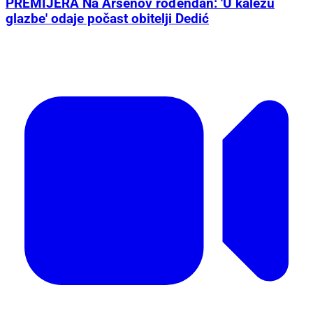
PREMIJERA Na Arsenov rođendan: 'U kaležu
glazbe' odaje počast obitelji Dedić