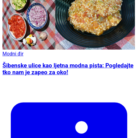
Modni đir
Šibenske ulice kao ljetna modna pista: Pogledajte
tko nam je zapeo za oko!