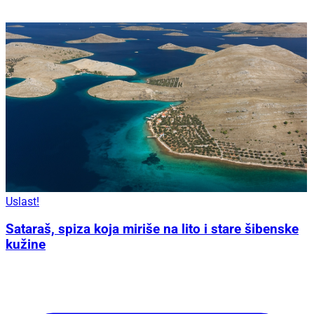
Uslast!
Sataraš, spiza koja miriše na lito i stare šibenske
kužine