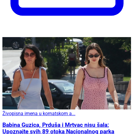
Živopisna imena u kornatskom a...
Babina Guzica, Prduša i Mrtvac nisu šala:
Upoznajte svih 89 otoka Nacionalnog parka