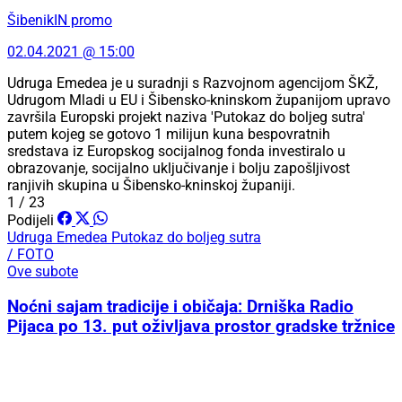
ŠibenikIN promo
02.04.2021 @ 15:00
Udruga Emedea je u suradnji s Razvojnom agencijom ŠKŽ,
Udrugom Mladi u EU i Šibensko-kninskom županijom upravo
završila Europski projekt naziva 'Putokaz do boljeg sutra'
putem kojeg se gotovo 1 milijun kuna bespovratnih
sredstava iz Europskog socijalnog fonda investiralo u
obrazovanje, socijalno uključivanje i bolju zapošljivost
ranjivih skupina u Šibensko-kninskoj županiji.
1 / 23
Podijeli
Udruga Emedea
Putokaz do boljeg sutra
/ FOTO
Ove subote
Noćni sajam tradicije i običaja: Drniška Radio
Pijaca po 13. put oživljava prostor gradske tržnice