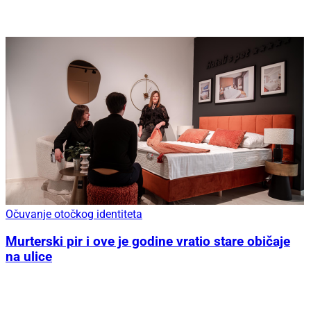
Očuvanje otočkog identiteta
Murterski pir i ove je godine vratio stare običaje
na ulice