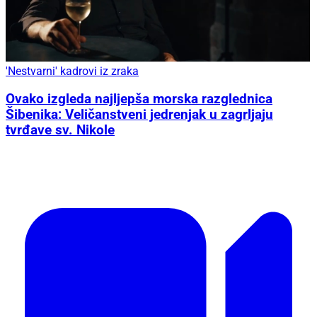
'Nestvarni' kadrovi iz zraka
Ovako izgleda najljepša morska razglednica
Šibenika: Veličanstveni jedrenjak u zagrljaju
tvrđave sv. Nikole