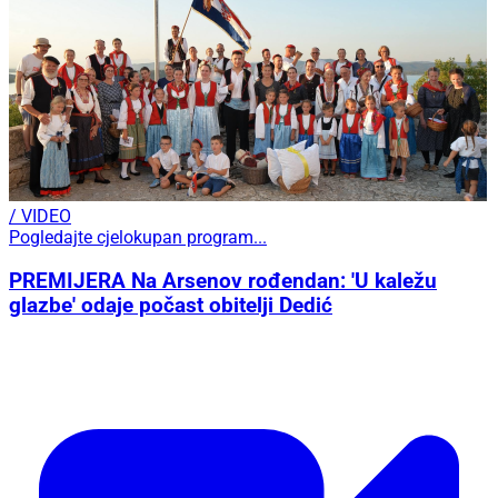
/ VIDEO
Pogledajte cjelokupan program...
PREMIJERA Na Arsenov rođendan: 'U kaležu
glazbe' odaje počast obitelji Dedić