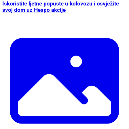
Iskoristite ljetne popuste u kolovozu i osvježite
svoj dom uz Hespo akcije