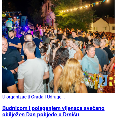
U organizaciji Grada i Udruge...
Budnicom i polaganjem vijenaca svečano
obilježen Dan pobjede u Drnišu