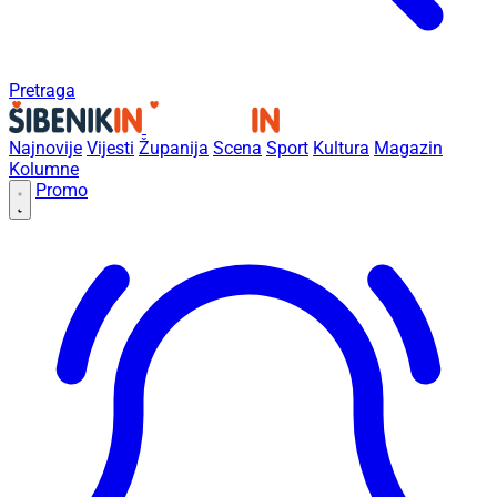
Pretraga
Najnovije
Vijesti
Županija
Scena
Sport
Kultura
Magazin
Kolumne
Promo