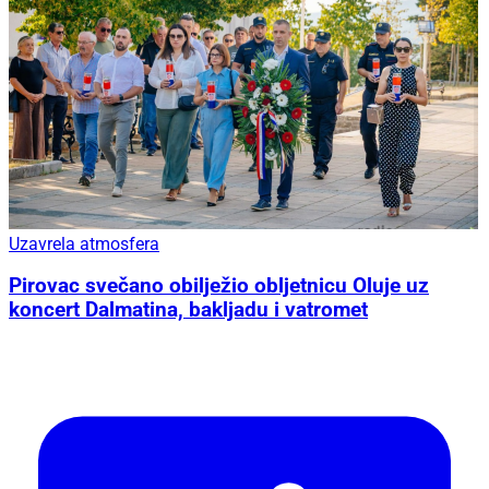
Uzavrela atmosfera
Pirovac svečano obilježio obljetnicu Oluje uz
koncert Dalmatina, bakljadu i vatromet