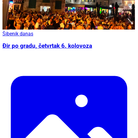
Šibenik danas
Đir po gradu, četvrtak 6. kolovoza