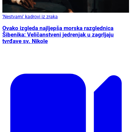
'Nestvarni' kadrovi iz zraka
Ovako izgleda najljepša morska razglednica
Šibenika: Veličanstveni jedrenjak u zagrljaju
tvrđave sv. Nikole