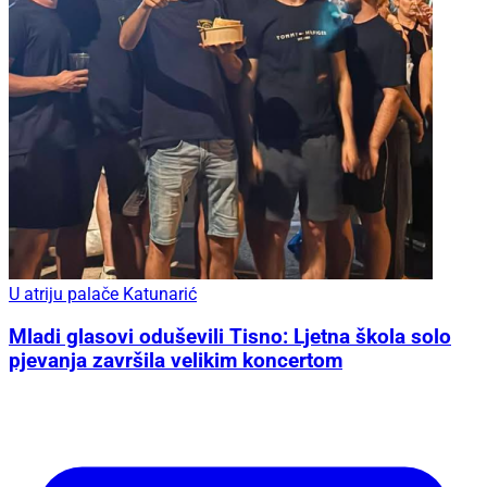
U atriju palače Katunarić
Mladi glasovi oduševili Tisno: Ljetna škola solo
pjevanja završila velikim koncertom