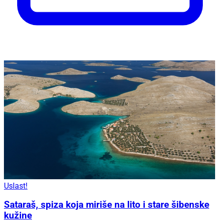
Uslast!
Sataraš, spiza koja miriše na lito i stare šibenske
kužine