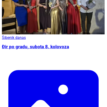
Šibenik danas
Đir po gradu, subota 8. kolovoza