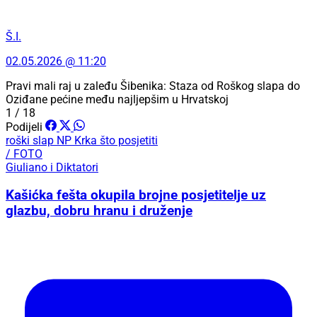
Š.I.
02.05.2026 @ 11:20
Pravi mali raj u zaleđu Šibenika: Staza od Roškog slapa do
Oziđane pećine među najljepšim u Hrvatskoj
1 / 18
Podijeli
roški slap
NP Krka
što posjetiti
/ FOTO
Giuliano i Diktatori
Kašićka fešta okupila brojne posjetitelje uz
glazbu, dobru hranu i druženje