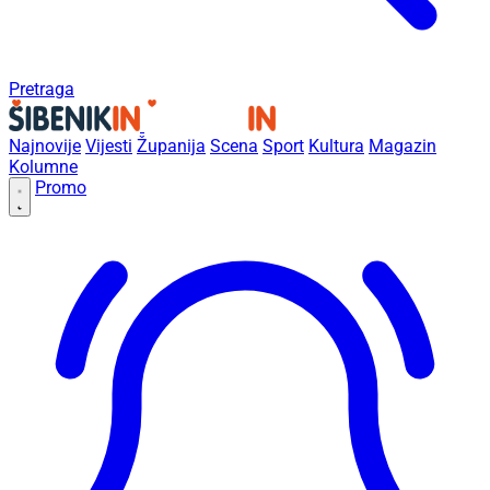
Pretraga
Najnovije
Vijesti
Županija
Scena
Sport
Kultura
Magazin
Kolumne
Promo