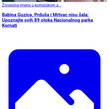
Živopisna imena u kornatskom a...
Babina Guzica, Prduša i Mrtvac nisu šala:
Upoznajte svih 89 otoka Nacionalnog parka
Kornati