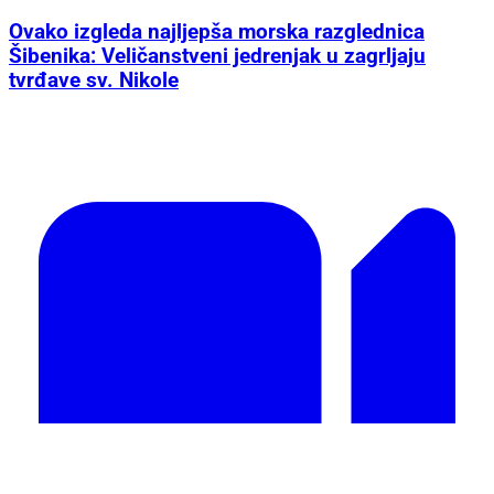
Ovako izgleda najljepša morska razglednica
Šibenika: Veličanstveni jedrenjak u zagrljaju
tvrđave sv. Nikole