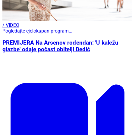
/ VIDEO
Pogledajte cjelokupan program...
PREMIJERA Na Arsenov rođendan: 'U kaležu
glazbe' odaje počast obitelji Dedić