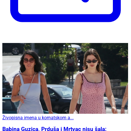
Živopisna imena u kornatskom a...
Babina Guzica, Prduša i Mrtvac nisu šala: