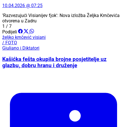
10.04.2026 @ 07:25
'Razvezujući Visianijev fjok': Nova izložba Željka Krnčevića
otvorena u Zadru
1 / 7
Podijeli
željko krnčević
visiani
/ FOTO
Giuliano i Diktatori
Kašićka fešta okupila brojne posjetitelje uz
glazbu, dobru hranu i druženje