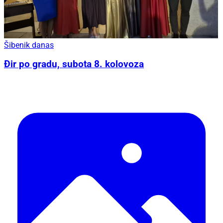
Šibenik danas
Đir po gradu, subota 8. kolovoza