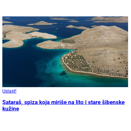
Uslast!
Sataraš, spiza koja miriše na lito i stare šibenske
kužine