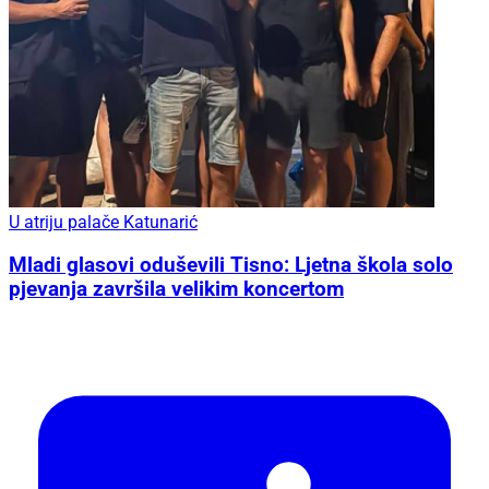
U atriju palače Katunarić
Mladi glasovi oduševili Tisno: Ljetna škola solo
pjevanja završila velikim koncertom