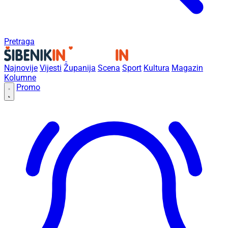
Pretraga
Najnovije
Vijesti
Županija
Scena
Sport
Kultura
Magazin
Kolumne
Promo