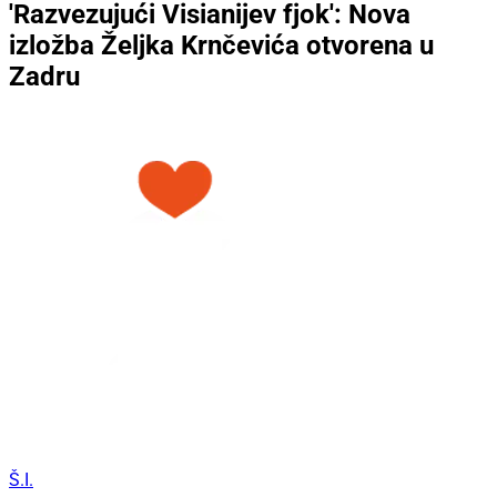
'Razvezujući Visianijev fjok': Nova
izložba Željka Krnčevića otvorena u
Zadru
Š.I.