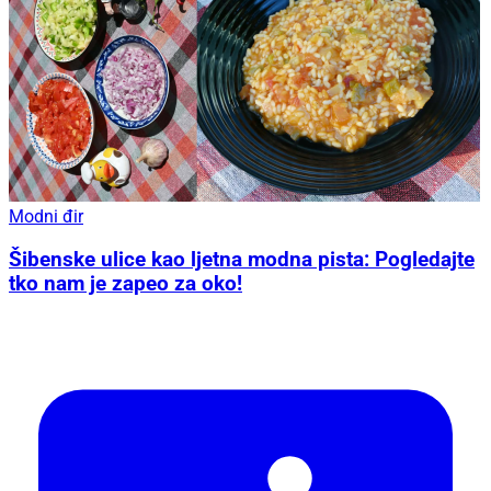
Modni đir
Šibenske ulice kao ljetna modna pista: Pogledajte
tko nam je zapeo za oko!