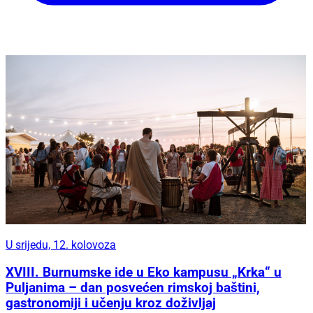
U srijedu, 12. kolovoza
XVIII. Burnumske ide u Eko kampusu „Krka“ u
Puljanima – dan posvećen rimskoj baštini,
gastronomiji i učenju kroz doživljaj