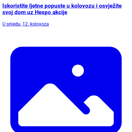
Iskoristite ljetne popuste u kolovozu i osvježite
svoj dom uz Hespo akcije
U srijedu, 12. kolovoza