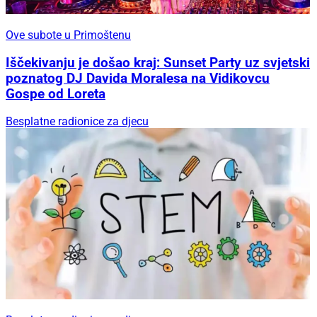
Ove subote u Primoštenu
Iščekivanju je došao kraj: Sunset Party uz svjetski
poznatog DJ Davida Moralesa na Vidikovcu
Gospe od Loreta
Besplatne radionice za djecu