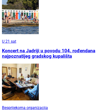
U 21 sat
Koncert na Jadriji u povodu 104. rođendana
najpoznatijeg gradskog kupališta
Besprijekorna organizacija