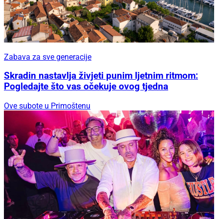
Zabava za sve generacije
Skradin nastavlja živjeti punim ljetnim ritmom:
Pogledajte što vas očekuje ovog tjedna
Ove subote u Primoštenu