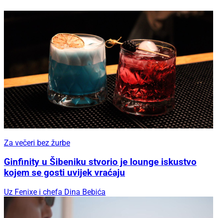
Za večeri bez žurbe
Ginfinity u Šibeniku stvorio je lounge iskustvo
kojem se gosti uvijek vraćaju
Uz Fenixe i chefa Dina Bebića