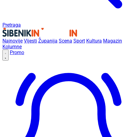
Pretraga
Najnovije
Vijesti
Županija
Scena
Sport
Kultura
Magazin
Kolumne
Promo