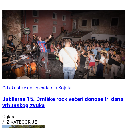
Od akustike do legendarnih Kojota
Jubilarne 15. Drniške rock večeri donose tri dana
vrhunskog zvuka
Oglas
/ IZ KATEGORIJE