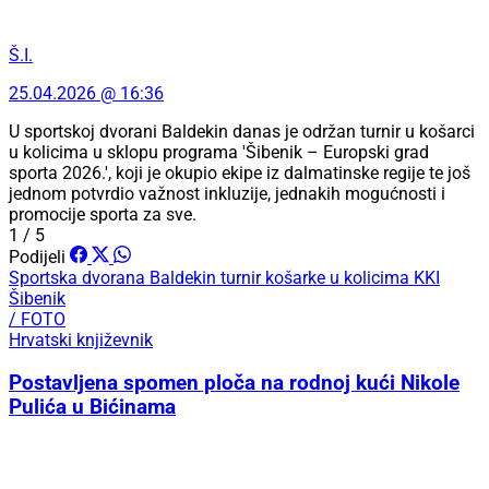
Š.I.
25.04.2026 @ 16:36
U sportskoj dvorani Baldekin danas je održan turnir u košarci
u kolicima u sklopu programa 'Šibenik – Europski grad
sporta 2026.', koji je okupio ekipe iz dalmatinske regije te još
jednom potvrdio važnost inkluzije, jednakih mogućnosti i
promocije sporta za sve.
1 / 5
Podijeli
Sportska dvorana Baldekin
turnir košarke u kolicima
KKI
Šibenik
/ FOTO
Hrvatski književnik
Postavljena spomen ploča na rodnoj kući Nikole
Pulića u Bićinama