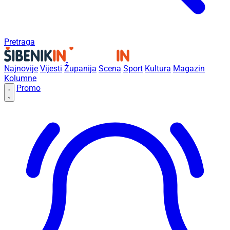
Pretraga
Najnovije
Vijesti
Županija
Scena
Sport
Kultura
Magazin
Kolumne
Promo