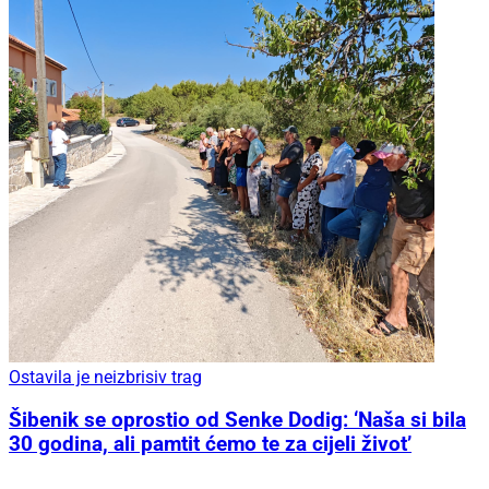
Ostavila je neizbrisiv trag
Šibenik se oprostio od Senke Dodig: ‘Naša si bila
30 godina, ali pamtit ćemo te za cijeli život’