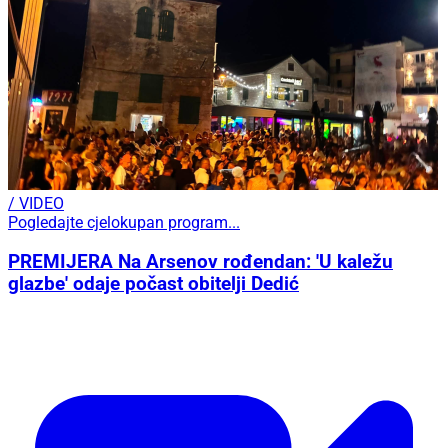
/ VIDEO
Pogledajte cjelokupan program...
PREMIJERA Na Arsenov rođendan: 'U kaležu
glazbe' odaje počast obitelji Dedić