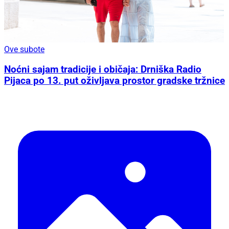
Ove subote
Noćni sajam tradicije i običaja: Drniška Radio
Pijaca po 13. put oživljava prostor gradske tržnice