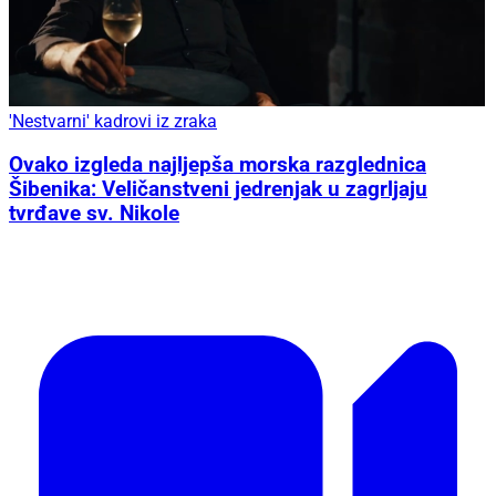
'Nestvarni' kadrovi iz zraka
Ovako izgleda najljepša morska razglednica
Šibenika: Veličanstveni jedrenjak u zagrljaju
tvrđave sv. Nikole