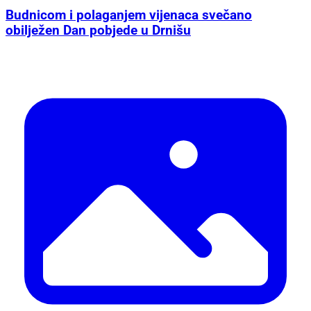
Budnicom i polaganjem vijenaca svečano
obilježen Dan pobjede u Drnišu