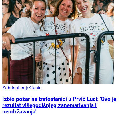
Zabrinuti mještanin
Izbio požar na trafostanici u Prvić Luci: 'Ovo je
rezultat višegodišnjeg zanemarivanja i
neodržavanja'