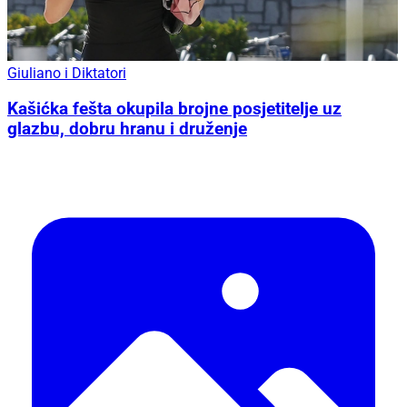
Giuliano i Diktatori
Kašićka fešta okupila brojne posjetitelje uz
glazbu, dobru hranu i druženje