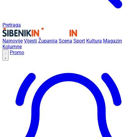
Pretraga
Najnovije
Vijesti
Županija
Scena
Sport
Kultura
Magazin
Kolumne
Promo