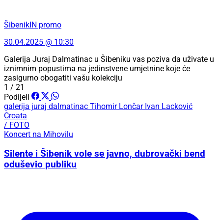
ŠibenikIN promo
30.04.2025 @ 10:30
Galerija Juraj Dalmatinac u Šibeniku vas poziva da uživate u
iznimnim popustima na jedinstvene umjetnine koje će
zasigurno obogatiti vašu kolekciju
1 / 21
Podijeli
galerija juraj dalmatinac
Tihomir Lončar
Ivan Lacković
Croata
/ FOTO
Koncert na Mihovilu
Silente i Šibenik vole se javno, dubrovački bend
oduševio publiku