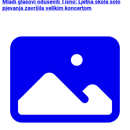
Mladi glasovi oduševili Tisno: Ljetna škola solo
pjevanja završila velikim koncertom