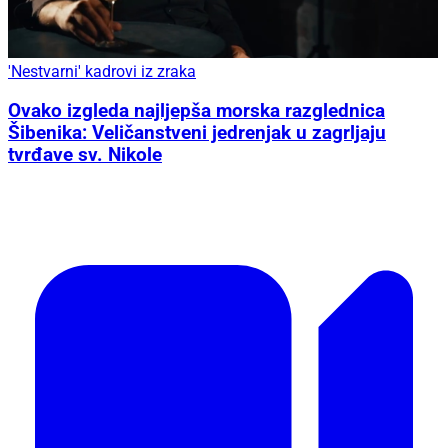
'Nestvarni' kadrovi iz zraka
Ovako izgleda najljepša morska razglednica
Šibenika: Veličanstveni jedrenjak u zagrljaju
tvrđave sv. Nikole