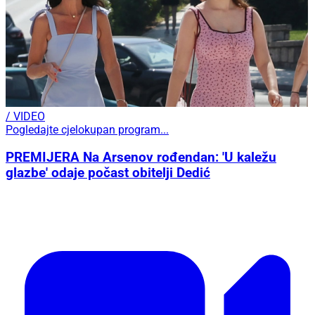
/ VIDEO
Pogledajte cjelokupan program...
PREMIJERA Na Arsenov rođendan: 'U kaležu
glazbe' odaje počast obitelji Dedić