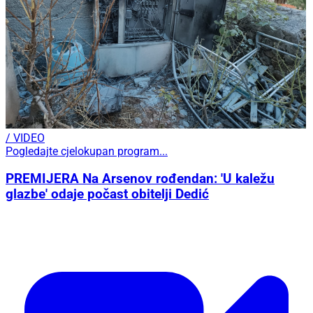
/ VIDEO
Pogledajte cjelokupan program...
PREMIJERA Na Arsenov rođendan: 'U kaležu
glazbe' odaje počast obitelji Dedić