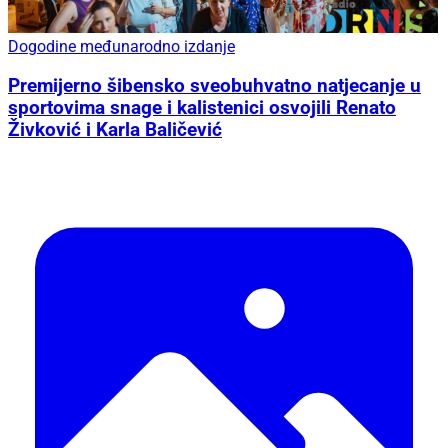
Dogodine međunarodno izdanje
Premijerno šibensko sveobuhvatno natjecanje u
sportovima snage i kalistenici osvojili Renato
Živković i Karla Baličević