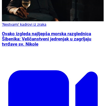
'Nestvarni' kadrovi iz zraka
Ovako izgleda najljepša morska razglednica
Šibenika: Veličanstveni jedrenjak u zagrljaju
tvrđave sv. Nikole