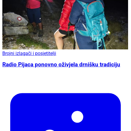
Brojni izlagači i posjetitelji
Radio Pijaca ponovno oživjela drnišku tradiciju