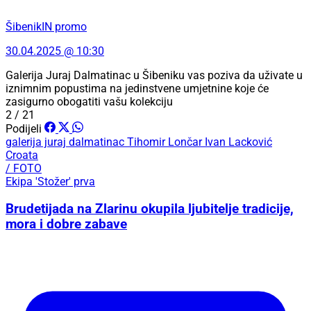
ŠibenikIN promo
30.04.2025 @ 10:30
Galerija Juraj Dalmatinac u Šibeniku vas poziva da uživate u
iznimnim popustima na jedinstvene umjetnine koje će
zasigurno obogatiti vašu kolekciju
2 / 21
Podijeli
galerija juraj dalmatinac
Tihomir Lončar
Ivan Lacković
Croata
/ FOTO
Ekipa 'Stožer' prva
Brudetijada na Zlarinu okupila ljubitelje tradicije,
mora i dobre zabave