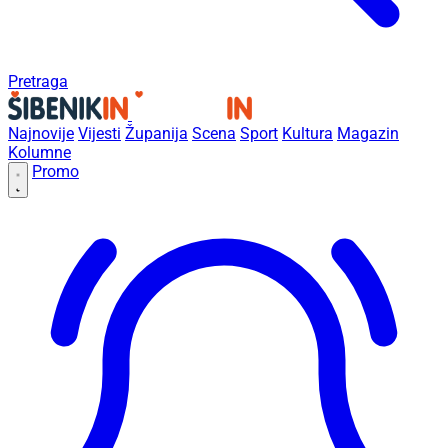
Pretraga
Najnovije
Vijesti
Županija
Scena
Sport
Kultura
Magazin
Kolumne
Promo