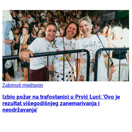
Zabrinuti mještanin
Izbio požar na trafostanici u Prvić Luci: 'Ovo je
rezultat višegodišnjeg zanemarivanja i
neodržavanja'