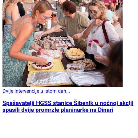
Dvije intervencije u istom dan...
Spašavatelji HGSS stanice Šibenik u noćnoj akciji
spasili dvije promrzle planinarke na Dinari