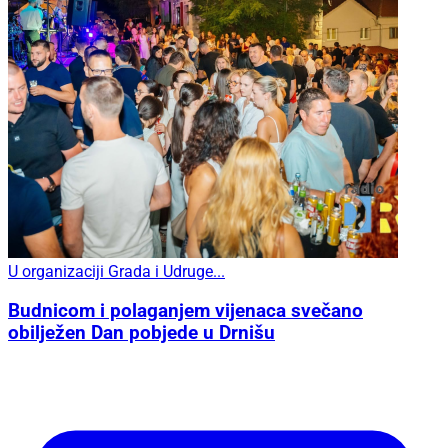
U organizaciji Grada i Udruge...
Budnicom i polaganjem vijenaca svečano
obilježen Dan pobjede u Drnišu