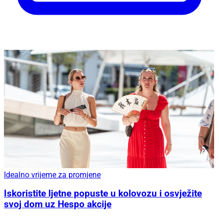
Idealno vrijeme za promjene
Iskoristite ljetne popuste u kolovozu i osvježite
svoj dom uz Hespo akcije