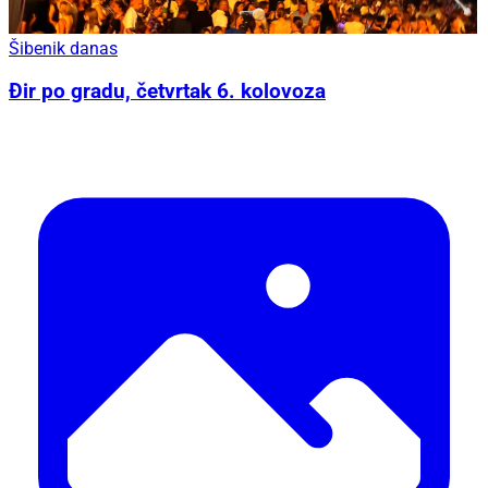
Šibenik danas
Đir po gradu, četvrtak 6. kolovoza