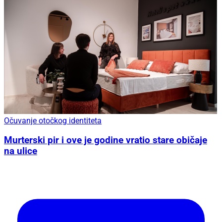
Očuvanje otočkog identiteta
Murterski pir i ove je godine vratio stare običaje
na ulice