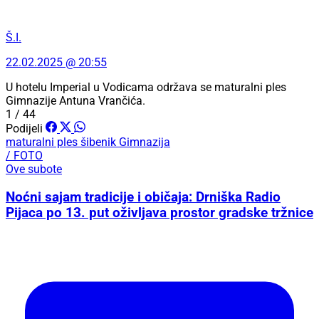
Š.I.
22.02.2025 @ 20:55
U hotelu Imperial u Vodicama održava se maturalni ples
Gimnazije Antuna Vrančića.
1 / 44
Podijeli
maturalni ples
šibenik
Gimnazija
/ FOTO
Ove subote
Noćni sajam tradicije i običaja: Drniška Radio
Pijaca po 13. put oživljava prostor gradske tržnice