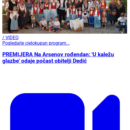
/ VIDEO
Pogledajte cjelokupan program...
PREMIJERA Na Arsenov rođendan: 'U kaležu
glazbe' odaje počast obitelji Dedić