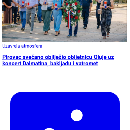
Uzavrela atmosfera
Pirovac svečano obilježio obljetnicu Oluje uz
koncert Dalmatina, bakljadu i vatromet