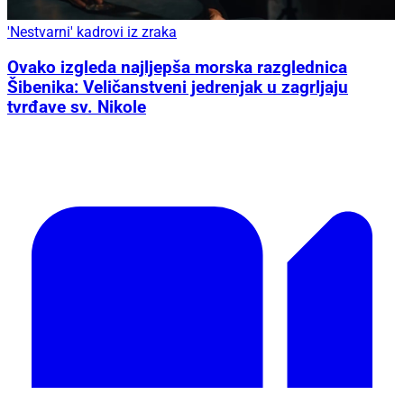
'Nestvarni' kadrovi iz zraka
Ovako izgleda najljepša morska razglednica
Šibenika: Veličanstveni jedrenjak u zagrljaju
tvrđave sv. Nikole