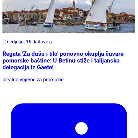
U nedjelju, 16. kolovoza
Regata 'Za dušu i tilo' ponovno okuplja čuvare
pomorske baštine: U Betinu stiže i talijanska
delegacija iz Gaete!
Idealno vrijeme za promjene