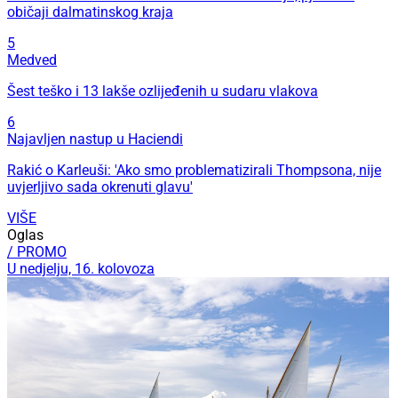
običaji dalmatinskog kraja
5
Medved
Šest teško i 13 lakše ozlijeđenih u sudaru vlakova
6
Najavljen nastup u Haciendi
Rakić o Karleuši: 'Ako smo problematizirali Thompsona, nije
uvjerljivo sada okrenuti glavu'
VIŠE
Oglas
/ PROMO
U nedjelju, 16. kolovoza