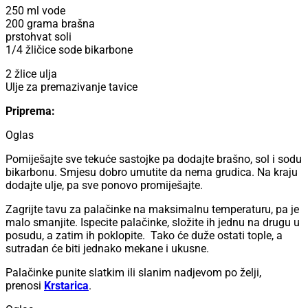
250 ml vode
200 grama brašna
prstohvat soli
1/4 žličice sode bikarbone
2 žlice ulja
Ulje za premazivanje tavice
Priprema:
Oglas
Pomiješajte sve tekuće sastojke pa dodajte brašno, sol i sodu
bikarbonu. Smjesu dobro umutite da nema grudica. Na kraju
dodajte ulje, pa sve ponovo promiješajte.
Zagrijte tavu za palačinke na maksimalnu temperaturu, pa je
malo smanjite. Ispecite palačinke, složite ih jednu na drugu u
posudu, a zatim ih poklopite. Tako će duže ostati tople, a
sutradan će biti jednako mekane i ukusne.
Palačinke punite slatkim ili slanim nadjevom po želji,
prenosi
Krstarica
.