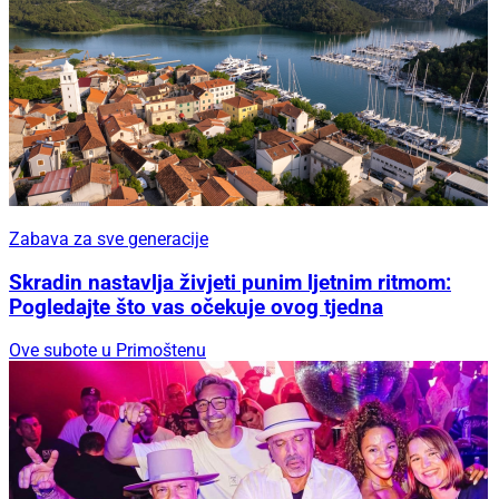
Zabava za sve generacije
Skradin nastavlja živjeti punim ljetnim ritmom:
Pogledajte što vas očekuje ovog tjedna
Ove subote u Primoštenu