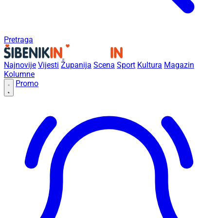
Pretraga
Najnovije
Vijesti
Županija
Scena
Sport
Kultura
Magazin
Kolumne
Promo