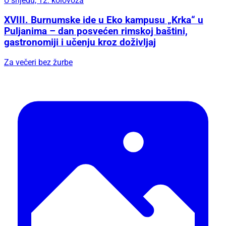
U srijedu, 12. kolovoza
XVIII. Burnumske ide u Eko kampusu „Krka“ u
Puljanima – dan posvećen rimskoj baštini,
gastronomiji i učenju kroz doživljaj
Za večeri bez žurbe