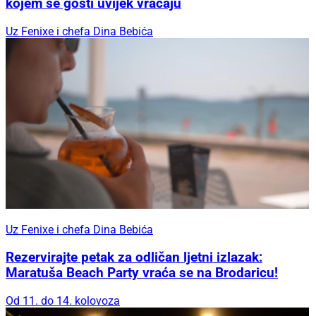
kojem se gosti uvijek vraćaju
Uz Fenixe i chefa Dina Bebića
Uz Fenixe i chefa Dina Bebića
Rezervirajte petak za odličan ljetni izlazak:
Maratuša Beach Party vraća se na Brodaricu!
Od 11. do 14. kolovoza