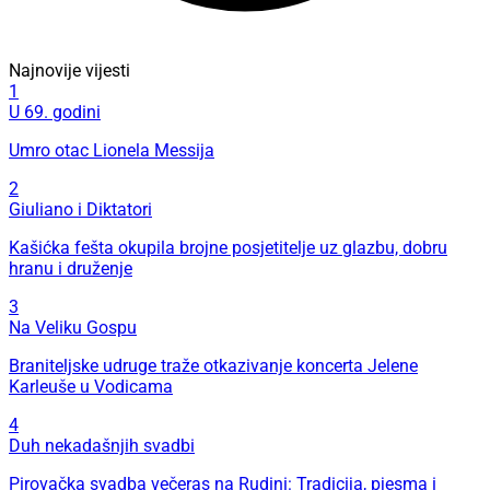
Najnovije vijesti
1
U 69. godini
Umro otac Lionela Messija
2
Giuliano i Diktatori
Kašićka fešta okupila brojne posjetitelje uz glazbu, dobru
hranu i druženje
3
Na Veliku Gospu
Braniteljske udruge traže otkazivanje koncerta Jelene
Karleuše u Vodicama
4
Duh nekadašnjih svadbi
Pirovačka svadba večeras na Rudini: Tradicija, pjesma i