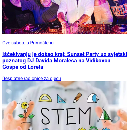
Ove subote u Primoštenu
Iščekivanju je došao kraj: Sunset Party uz svjetski
poznatog DJ Davida Moralesa na Vidikovcu
Gospe od Loreta
Besplatne radionice za djecu