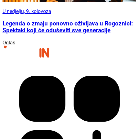
U nedjelju, 9. kolovoza
Legenda o zmaju ponovno oživljava u Rogoznici:
Spektakl koji će oduševiti sve generacije
Oglas