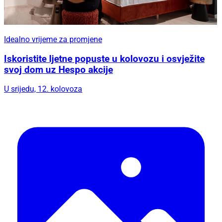
Idealno vrijeme za promjene
Iskoristite ljetne popuste u kolovozu i osvježite
svoj dom uz Hespo akcije
U srijedu, 12. kolovoza