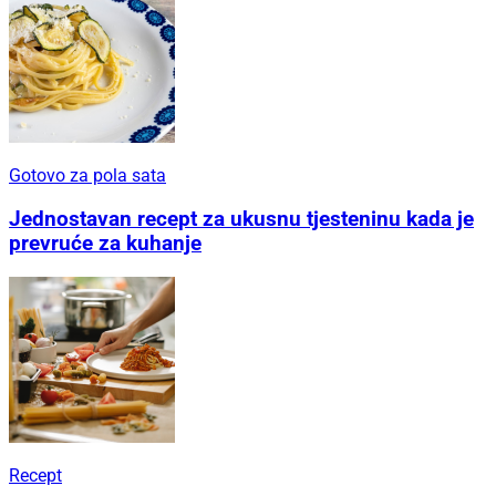
Hrskava pita
Bez tikvica ljeto je nezamislivo, probjate od njih
napraviti Scarpacciu
Gotovo za pola sata
Jednostavan recept za ukusnu tjesteninu kada je
prevruće za kuhanje