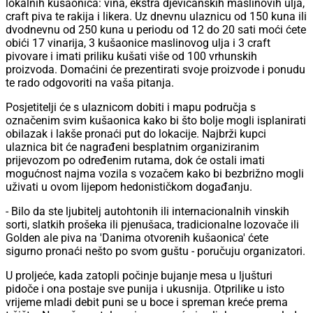
lokalnih kušaonica: vina, ekstra djevičanskih maslinovih ulja,
craft piva te rakija i likera. Uz dnevnu ulaznicu od 150 kuna ili
dvodnevnu od 250 kuna u periodu od 12 do 20 sati moći ćete
obići 17 vinarija, 3 kušaonice maslinovog ulja i 3 craft
pivovare i imati priliku kušati više od 100 vrhunskih
proizvoda. Domaćini će prezentirati svoje proizvode i ponudu
te rado odgovoriti na vaša pitanja.
Posjetitelji će s ulaznicom dobiti i mapu područja s
označenim svim kušaonica kako bi što bolje mogli isplanirati
obilazak i lakše pronaći put do lokacije. Najbrži kupci
ulaznica bit će nagrađeni besplatnim organiziranim
prijevozom po određenim rutama, dok će ostali imati
mogućnost najma vozila s vozačem kako bi bezbrižno mogli
uživati u ovom lijepom hedonističkom događanju.
- Bilo da ste ljubitelj autohtonih ili internacionalnih vinskih
sorti, slatkih prošeka ili pjenušaca, tradicionalne lozovače ili
Golden ale piva na 'Danima otvorenih kušaonica' ćete
sigurno pronaći nešto po svom guštu - poručuju organizatori.
U proljeće, kada zatopli počinje bujanje mesa u ljušturi
pidoče i ona postaje sve punija i ukusnija. Otprilike u isto
vrijeme mladi debit puni se u boce i spreman kreće prema