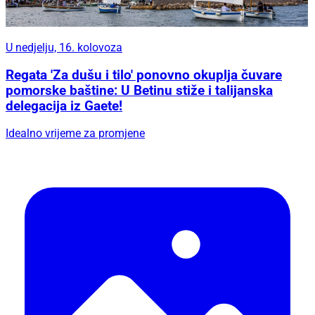
U nedjelju, 16. kolovoza
Regata 'Za dušu i tilo' ponovno okuplja čuvare
pomorske baštine: U Betinu stiže i talijanska
delegacija iz Gaete!
Idealno vrijeme za promjene