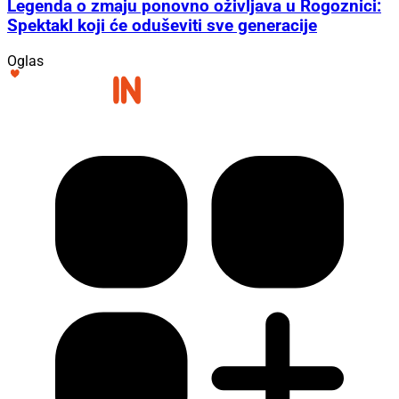
Legenda o zmaju ponovno oživljava u Rogoznici:
Spektakl koji će oduševiti sve generacije
Oglas