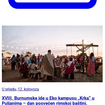
U srijedu, 12. kolovoza
XVIII. Burnumske ide u Eko kampusu „Krka“ u
Puljanima – dan posvećen rimskoj baštini,