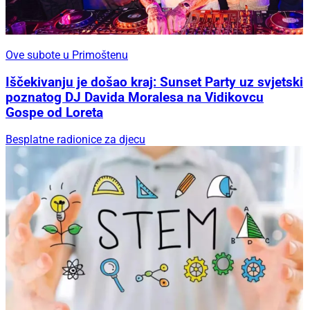
Ove subote u Primoštenu
Iščekivanju je došao kraj: Sunset Party uz svjetski
poznatog DJ Davida Moralesa na Vidikovcu
Gospe od Loreta
Besplatne radionice za djecu