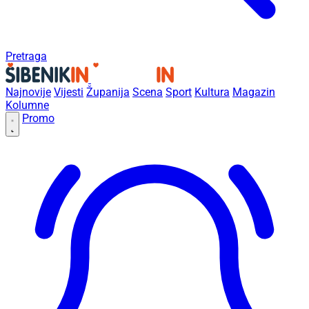
Pretraga
Najnovije
Vijesti
Županija
Scena
Sport
Kultura
Magazin
Kolumne
Promo