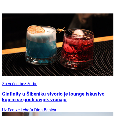
Za večeri bez žurbe
Ginfinity u Šibeniku stvorio je lounge iskustvo
kojem se gosti uvijek vraćaju
Uz Fenixe i chefa Dina Bebića