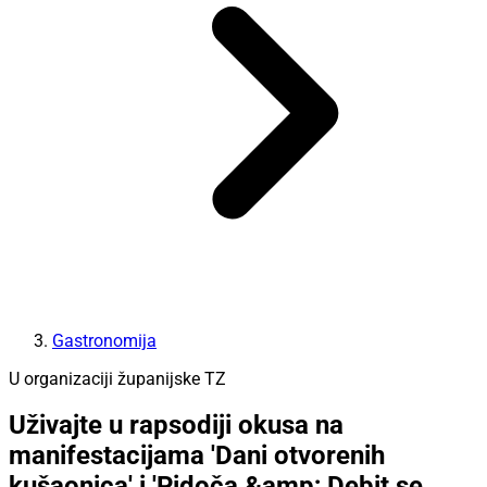
Gastronomija
U organizaciji županijske TZ
Uživajte u rapsodiji okusa na
manifestacijama 'Dani otvorenih
kušaonica' i 'Pidoča &amp; Debit se