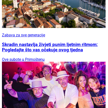
Zabava za sve generacije
Skradin nastavlja živjeti punim ljetnim ritmom:
Pogledajte što vas očekuje ovog tjedna
Ove subote u Primoštenu