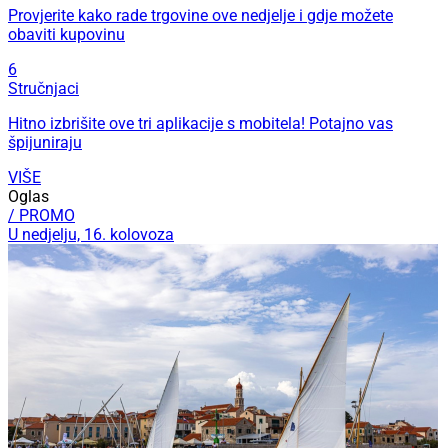
Provjerite kako rade trgovine ove nedjelje i gdje možete
obaviti kupovinu
6
Stručnjaci
Hitno izbrišite ove tri aplikacije s mobitela! Potajno vas
špijuniraju
VIŠE
Oglas
/ PROMO
U nedjelju, 16. kolovoza