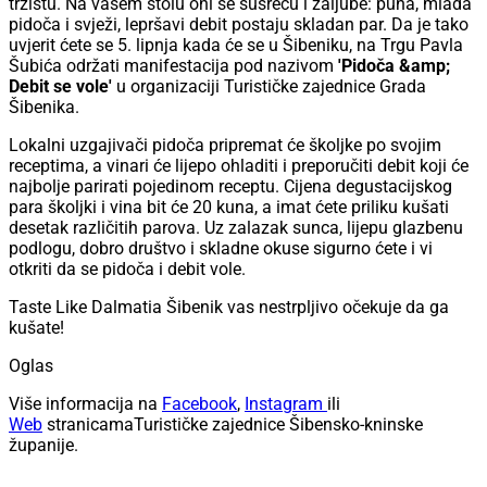
tržištu. Na vašem stolu oni se susreću i zaljube: puna, mlada
pidoča i svježi, lepršavi debit postaju skladan par. Da je tako
uvjerit ćete se 5. lipnja kada će se u Šibeniku, na Trgu Pavla
Šubića održati manifestacija pod nazivom
'Pidoča &amp;
Debit se vole'
u organizaciji Turističke zajednice Grada
Šibenika.
Lokalni uzgajivači pidoča pripremat će školjke po svojim
receptima, a vinari će lijepo ohladiti i preporučiti debit koji će
najbolje parirati pojedinom receptu. Cijena degustacijskog
para školjki i vina bit će 20 kuna, a imat ćete priliku kušati
desetak različitih parova. Uz zalazak sunca, lijepu glazbenu
podlogu, dobro društvo i skladne okuse sigurno ćete i vi
otkriti da se pidoča i debit vole.
Taste Like Dalmatia Šibenik vas nestrpljivo očekuje da ga
kušate!
Oglas
Više informacija na
Facebook
,
Instagram
ili
Web
stranicamaTurističke zajednice Šibensko-kninske
županije.