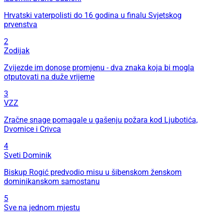
Hrvatski vaterpolisti do 16 godina u finalu Svjetskog
prvenstva
2
Zodijak
Zvijezde im donose promjenu - dva znaka koja bi mogla
otputovati na duže vrijeme
3
VZZ
Zračne snage pomagale u gašenju požara kod Ljubotića,
Dvornice i Crivca
4
Sveti Dominik
Biskup Rogić predvodio misu u šibenskom ženskom
dominikanskom samostanu
5
Sve na jednom mjestu