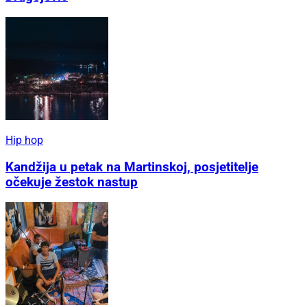
Hip hop
Kandžija u petak na Martinskoj, posjetitelje
očekuje žestok nastup