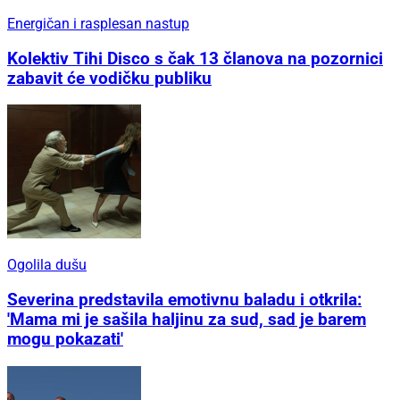
Energičan i rasplesan nastup
Kolektiv Tihi Disco s čak 13 članova na pozornici
zabavit će vodičku publiku
Ogolila dušu
Severina predstavila emotivnu baladu i otkrila:
'Mama mi je sašila haljinu za sud, sad je barem
mogu pokazati'