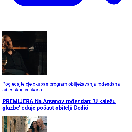
Pogledajte cjelokupan program obilježavanja rođendana
šibenskog velikana
PREMIJERA Na Arsenov rođendan: 'U kaležu
glazbe' odaje počast obitelji Dedić