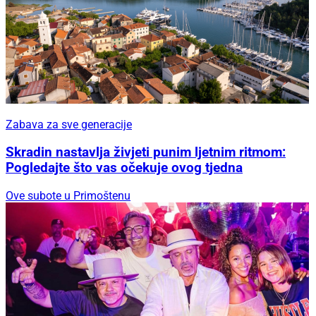
Zabava za sve generacije
Skradin nastavlja živjeti punim ljetnim ritmom:
Pogledajte što vas očekuje ovog tjedna
Ove subote u Primoštenu