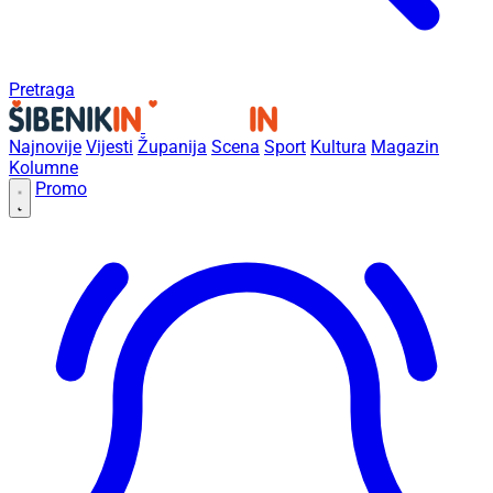
Pretraga
Najnovije
Vijesti
Županija
Scena
Sport
Kultura
Magazin
Kolumne
Promo