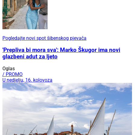
Pogledajte novi spot šibenskog pjevača
'Prepliva bi mora sva': Marko Škugor ima novi
glazbeni adut za ljeto
Oglas
/ PROMO
U nedjelju, 16. kolovoza