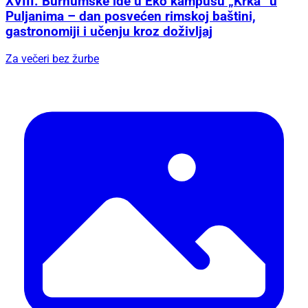
XVIII. Burnumske ide u Eko kampusu „Krka“ u
Puljanima – dan posvećen rimskoj baštini,
gastronomiji i učenju kroz doživljaj
Za večeri bez žurbe