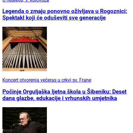
Legenda o zmaju ponovno oživljava u Rogoznici:
Spektakl koji će oduševiti sve generacije
Koncert otvorenja večeras u crkvi sv. Frane
Počinje Orguljaška ljetna škola u Šibeniku: Deset
dana glazbe, edukacije i vrhunskih umjetnika