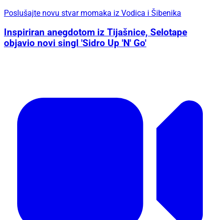
Poslušajte novu stvar momaka iz Vodica i Šibenika
Inspiriran anegdotom iz Tijašnice, Selotape
objavio novi singl 'Sidro Up 'N' Go'