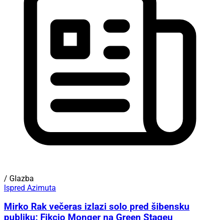
/ Glazba
Ispred Azimuta
Mirko Rak večeras izlazi solo pred šibensku
publiku: Fikcio Monger na Green Stageu