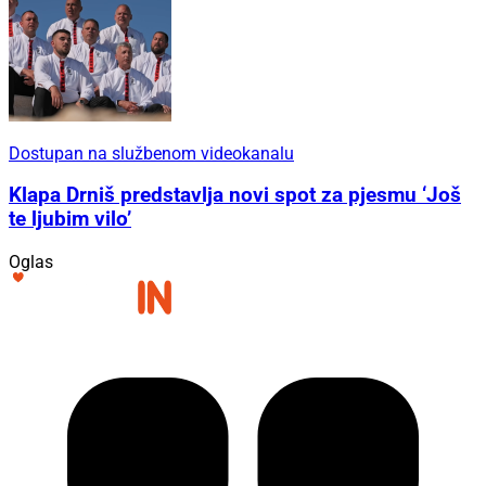
Dostupan na službenom videokanalu
Klapa Drniš predstavlja novi spot za pjesmu ‘Još
te ljubim vilo’
Oglas