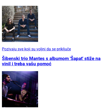
Pozivaju sve koji su voljni da se priključe
Šibenski trio Mantes s albumom 'Šapat' stiže na
vinil i treba vašu pomoć