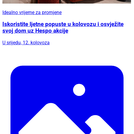
Idealno vrijeme za promjene
Iskoristite ljetne popuste u kolovozu i osvježite
svoj dom uz Hespo akcije
U srijedu, 12. kolovoza