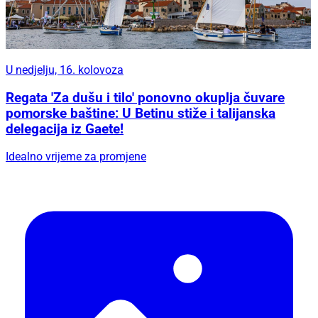
U nedjelju, 16. kolovoza
Regata 'Za dušu i tilo' ponovno okuplja čuvare
pomorske baštine: U Betinu stiže i talijanska
delegacija iz Gaete!
Idealno vrijeme za promjene