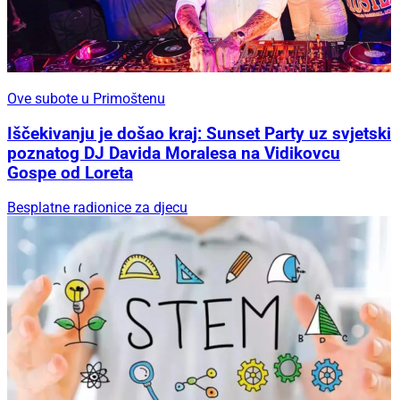
Ove subote u Primoštenu
Iščekivanju je došao kraj: Sunset Party uz svjetski
poznatog DJ Davida Moralesa na Vidikovcu
Gospe od Loreta
Besplatne radionice za djecu