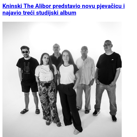
Kninski The Alibor predstavio novu pjevačicu i
najavio treći studijski album