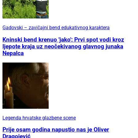
Gadovski – zavičajni bend edukativnog karaktera
Kninski bend krenuo 'jako': Prvi spot vodi kroz
ljepote kraja uz neočekivanog glavnog junaka
Nepalca
Legenda hrvatske glazbene scene
Prije osam godina napustio nas je Oliver
Dragojević