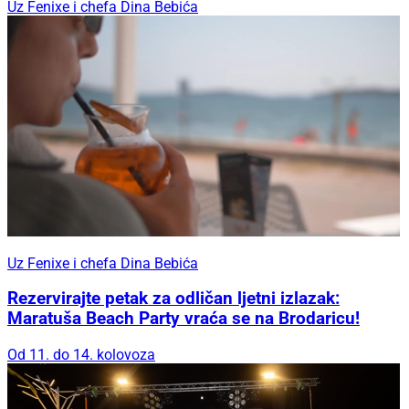
Uz Fenixe i chefa Dina Bebića
Uz Fenixe i chefa Dina Bebića
Rezervirajte petak za odličan ljetni izlazak:
Maratuša Beach Party vraća se na Brodaricu!
Od 11. do 14. kolovoza