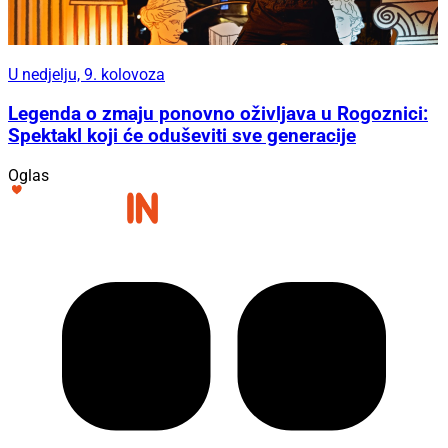
U nedjelju, 9. kolovoza
Legenda o zmaju ponovno oživljava u Rogoznici:
Spektakl koji će oduševiti sve generacije
Oglas