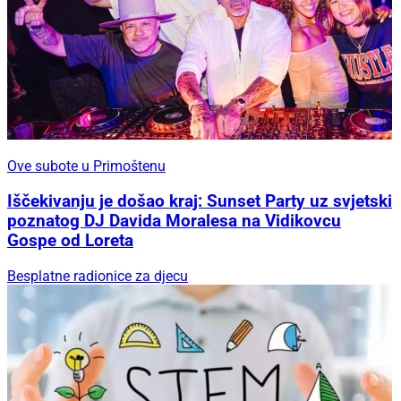
Ove subote u Primoštenu
Iščekivanju je došao kraj: Sunset Party uz svjetski
poznatog DJ Davida Moralesa na Vidikovcu
Gospe od Loreta
Besplatne radionice za djecu