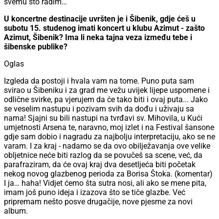
svemu što radim…
U koncertne destinacije uvršten je i Šibenik, gdje ćeš u
subotu 15. studenog imati koncert u klubu Azimut - zašto
Azimut, Šibenik? Ima li neka tajna veza između tebe i
šibenske publike?
Oglas
Izgleda da postoji i hvala vam na tome. Puno puta sam
svirao u Šibeniku i za grad me vežu uvijek lijepe uspomene i
odlične svirke, pa vjerujem da će tako biti i ovaj puta... Jako
se veselim nastupu i pozivam svih da dođu i uživaju sa
nama! Sjajni su bili nastupi na tvrđavi sv. Mihovila, u Kući
umjetnosti Arsena te, naravno, moj izlet i na Festival šansone
gdje sam dobio i nagradu za najbolju interpretaciju, ako se ne
varam. I za kraj - nadamo se da ovo obilježavanja ove velike
obljetnice neće biti razlog da se povučeš sa scene, već, da
parafraziram, da će ovaj kraj dva desetljeća biti početak
nekog novog glazbenog perioda za Borisa Štoka. (komentar)
I ja… haha! Vidjet ćemo šta sutra nosi, ali ako se mene pita,
imam još puno ideja i izazova što se tiče glazbe. Već
pripremam nešto posve drugačije, nove pjesme za novi
album.