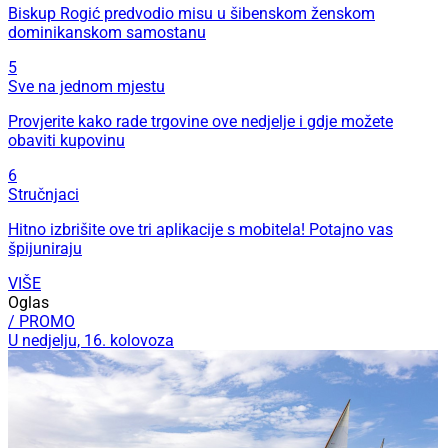
Biskup Rogić predvodio misu u šibenskom ženskom
dominikanskom samostanu
5
Sve na jednom mjestu
Provjerite kako rade trgovine ove nedjelje i gdje možete
obaviti kupovinu
6
Stručnjaci
Hitno izbrišite ove tri aplikacije s mobitela! Potajno vas
špijuniraju
VIŠE
Oglas
/ PROMO
U nedjelju, 16. kolovoza