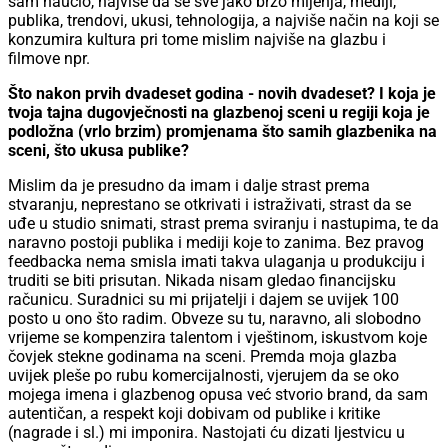
sam naučio, najviše da se sve jako brzo mijenja, mediji,
publika, trendovi, ukusi, tehnologija, a najviše način na koji se
konzumira kultura pri tome mislim najviše na glazbu i
filmove npr.
Što nakon prvih dvadeset godina - novih dvadeset? I koja je
tvoja tajna dugovječnosti na glazbenoj sceni u regiji koja je
podložna (vrlo brzim) promjenama što samih glazbenika na
sceni, što ukusa publike?
Mislim da je presudno da imam i dalje strast prema
stvaranju, neprestano se otkrivati i istraživati, strast da se
uđe u studio snimati, strast prema sviranju i nastupima, te da
naravno postoji publika i mediji koje to zanima. Bez pravog
feedbacka nema smisla imati takva ulaganja u produkciju i
truditi se biti prisutan. Nikada nisam gledao financijsku
računicu. Suradnici su mi prijatelji i dajem se uvijek 100
posto u ono što radim. Obveze su tu, naravno, ali slobodno
vrijeme se kompenzira talentom i vještinom, iskustvom koje
čovjek stekne godinama na sceni. Premda moja glazba
uvijek pleše po rubu komercijalnosti, vjerujem da se oko
mojega imena i glazbenog opusa već stvorio brand, da sam
autentičan, a respekt koji dobivam od publike i kritike
(nagrade i sl.) mi imponira. Nastojati ću dizati ljestvicu u