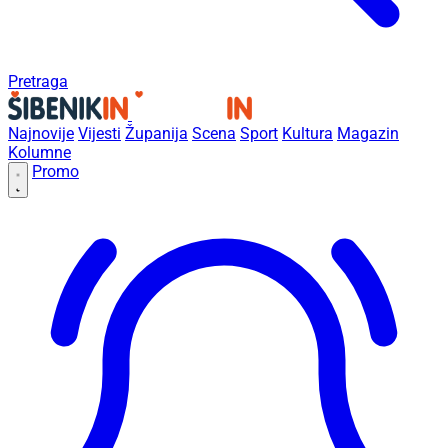
Pretraga
Najnovije
Vijesti
Županija
Scena
Sport
Kultura
Magazin
Kolumne
Promo