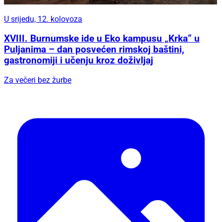
U srijedu, 12. kolovoza
XVIII. Burnumske ide u Eko kampusu „Krka“ u
Puljanima – dan posvećen rimskoj baštini,
gastronomiji i učenju kroz doživljaj
Za večeri bez žurbe