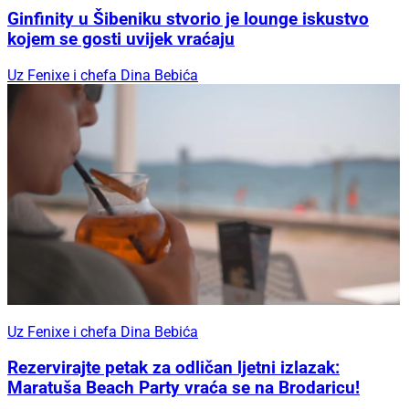
Ginfinity u Šibeniku stvorio je lounge iskustvo
kojem se gosti uvijek vraćaju
Uz Fenixe i chefa Dina Bebića
Uz Fenixe i chefa Dina Bebića
Rezervirajte petak za odličan ljetni izlazak:
Maratuša Beach Party vraća se na Brodaricu!