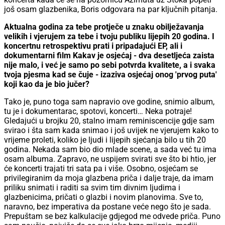
još osam glazbenika, Boris odgovara na par ključnih pitanja.
Aktualna godina za tebe protječe u znaku obilježavanja
velikih i vjerujem za tebe i tvoju publiku lijepih 20 godina. I
koncertnu retrospektivu prati i pripadajući EP, ali i
dokumentarni film Kakav je osjećaj - dva desetljeća zaista
nije malo, i već je samo po sebi potvrda kvalitete, a i svaka
tvoja pjesma kad se čuje - izaziva osjećaj onog 'prvog puta'
koji kao da je bio jučer?
Tako je, puno toga sam napravio ove godine, snimio album,
tu je i dokumentarac, spotovi, koncerti… Neka potraje!
Gledajući u brojku 20, stalno imam reminiscencije gdje sam
svirao i šta sam kada snimao i još uvijek ne vjerujem kako to
vrijeme proleti, koliko je ljudi i lijepih sjećanja bilo u tih 20
godina. Nekada sam bio dio mlade scene, a sada već tu ima
osam albuma. Zapravo, ne uspijem svirati sve što bi htio, jer
će koncerti trajati tri sata pa i više. Osobno, osjećam se
privilegiranim da moja glazbena priča i dalje traje, da imam
priliku snimati i raditi sa svim tim divnim ljudima i
glazbenicima, pričati o glazbi i novim planovima. Sve to,
naravno, bez imperativa da postane veće nego što je sada.
Prepuštam se bez kalkulacije gdjegod me odvede priča. Puno