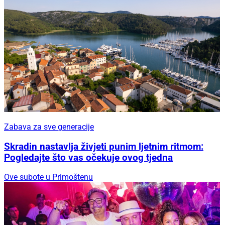
Zabava za sve generacije
Skradin nastavlja živjeti punim ljetnim ritmom:
Pogledajte što vas očekuje ovog tjedna
Ove subote u Primoštenu