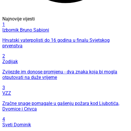
Najnovije vijesti
1
Izbornik Bruno Sabioni
Hrvatski vaterpolisti do 16 godina u finalu Svjetskog
prvenstva
2
Zodijak
Zvijezde im donose promjenu - dva znaka koja bi mogla
otputovati na duže vrijeme
3
VZZ
Zračne snage pomagale u gašenju požara kod Ljubotića,
Dvornice i Crivca
4
Sveti Dominik