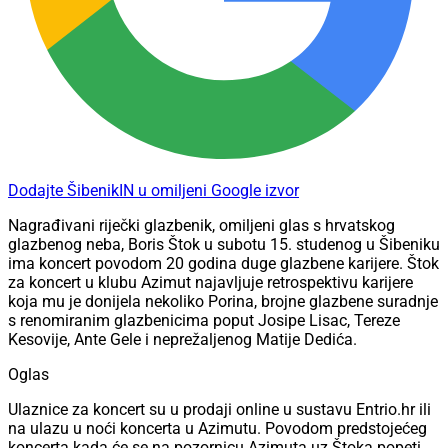
Dodajte ŠibenikIN u omiljeni Google izvor
Nagrađivani riječki glazbenik, omiljeni glas s hrvatskog
glazbenog neba, Boris Štok u subotu 15. studenog u Šibeniku
ima koncert povodom 20 godina duge glazbene karijere. Štok
za koncert u klubu Azimut najavljuje retrospektivu karijere
koja mu je donijela nekoliko Porina, brojne glazbene suradnje
s renomiranim glazbenicima poput Josipe Lisac, Tereze
Kesovije, Ante Gele i neprežaljenog Matije Dedića.
Oglas
Ulaznice za koncert su u prodaji online u sustavu Entrio.hr ili
na ulazu u noći koncerta u Azimutu. Povodom predstojećeg
koncerta kada će se na pozornicu Azimuta uz Štoka popeti