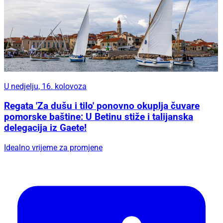
U nedjelju, 16. kolovoza
Regata 'Za dušu i tilo' ponovno okuplja čuvare
pomorske baštine: U Betinu stiže i talijanska
delegacija iz Gaete!
Idealno vrijeme za promjene