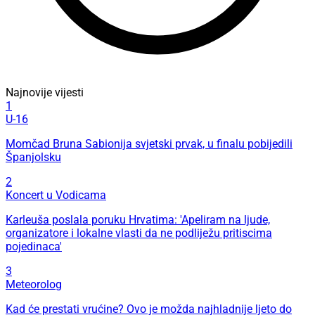
Najnovije vijesti
1
U-16
Momčad Bruna Sabionija svjetski prvak, u finalu pobijedili
Španjolsku
2
Koncert u Vodicama
Karleuša poslala poruku Hrvatima: 'Apeliram na ljude,
organizatore i lokalne vlasti da ne podliježu pritiscima
pojedinaca'
3
Meteorolog
Kad će prestati vrućine? Ovo je možda najhladnije ljeto do