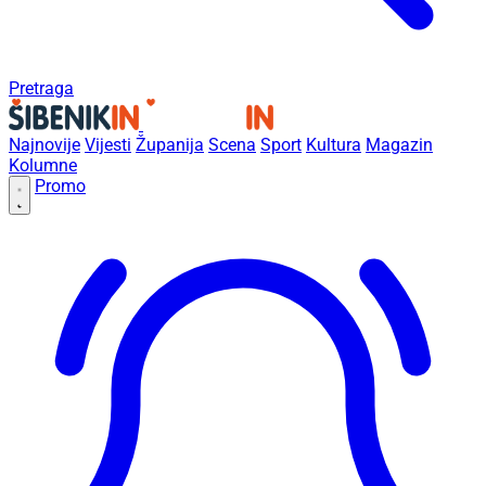
Pretraga
Najnovije
Vijesti
Županija
Scena
Sport
Kultura
Magazin
Kolumne
Promo