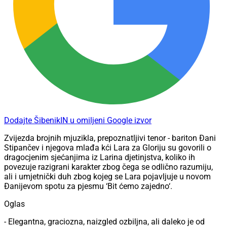
Dodajte ŠibenikIN u omiljeni Google izvor
Zvijezda brojnih mjuzikla, prepoznatljivi tenor - bariton Đani
Stipančev i njegova mlađa kći Lara za Gloriju su govorili o
dragocjenim sjećanjima iz Larina djetinjstva, koliko ih
povezuje razigrani karakter zbog čega se odlično razumiju,
ali i umjetnički duh zbog kojeg se Lara pojavljuje u novom
Đanijevom spotu za pjesmu ‘Bit ćemo zajedno‘.
Oglas
- Elegantna, graciozna, naizgled ozbiljna, ali daleko je od