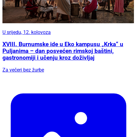
U srijedu, 12. kolovoza
XVIII. Burnumske ide u Eko kampusu „Krka“ u
Puljanima – dan posvećen rimskoj baštini,
gastronomiji i učenju kroz doživljaj
Za večeri bez žurbe