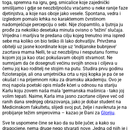
toga, spremna na igru, geg, smicalice koje zajednički
smišljamo i gdje se neozbiljnošću vraćamo u neke ranije faze
djetinjstva, a koje nas oboje jako vesele. Spontana, vedra i
izgledom pomalo krhka no karakternom čvrstinom
nadomješćuje percepciju o sebi. Nije zlopamtilo, a ljutnja ju
prođe za nekoliko desetaka minuta ovisno o ‘težini‘ slučaja.
Vrijedna i marljiva te predana cilju kojeg trenutno ima ispred
sebe ma koliko on bio teško ili lako dohvatljiv. Privržena
obitelji uz jasne koordinate koje uz ‘indijanske bubnjeve‘
zacrtava mama Nelli, te uz neozbiljnu i nesputanu formu
kojom joj ja kao otac pokušavam obojiti stvarnost. Ne
sumnjam da će dosegnuti većinu svojih snova i ciljeva u
čemu joj kao roditelj ne stojim na putu. Studira prvu godinu
fizioterapije, ali ona umjetnička crta u njoj kopka je pa će se
okušat i na prijemnom roku za dramsku akademiju. Ovo je
moj napola poetski opis mlađe kćeri u odnosu na stariju
Karlu koju zovem naša mala ‘germanska mašinica - tako joj
volim tepati. Naime, Karla ima jasno zacrtane ciljeve već od
ranih dana srednjeg obrazovanja, jako je dobar student na
Medicinskom fakultetu, slijedi svoj put, želje i naviknuta je na
probijanje težim smjerovima – kazao je Đani za
Gloriju
.
Sve te uspomene čine se kao da su bile jučer, a kako su
dragocjene, nema druge nego stvarati nove. Jedna od njih je i