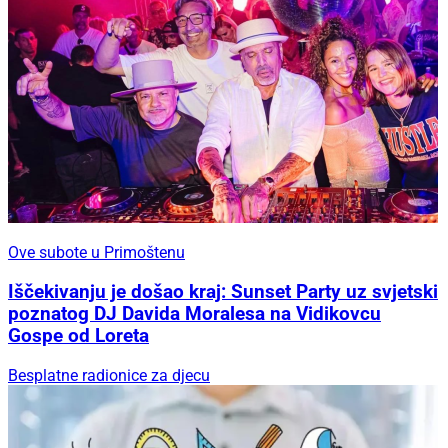
Ove subote u Primoštenu
Iščekivanju je došao kraj: Sunset Party uz svjetski
poznatog DJ Davida Moralesa na Vidikovcu
Gospe od Loreta
Besplatne radionice za djecu