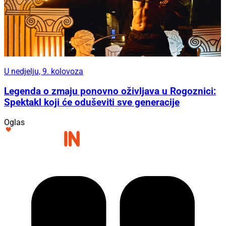
U nedjelju, 9. kolovoza
Legenda o zmaju ponovno oživljava u Rogoznici:
Spektakl koji će oduševiti sve generacije
Oglas