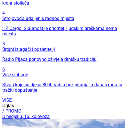
kraja stoljeća
4
Strojovođa udaljen s radnog mjesta
HŽ Cargo: Sigurnost je prioritet, ljudskim greškama nema
mjesta
5
Brojni izlagači i posjetitelji
Radio Pijaca ponovno oživjela drnišku tradiciju
6
Više slobode
Stvari koje su djeca 80-ih radila bez pitanja, a danas moraju
tražiti dopuštenje
VIŠE
Oglas
/ PROMO
U nedjelju, 16. kolovoza