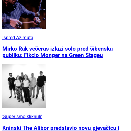
Ispred Azimuta
Mirko Rak večeras izlazi solo pred šibensku
publiku: Fikcio Monger na Green Stageu
'Super smo kliknuli'
Kninski The Alibor predstavio novu pjevačicu i