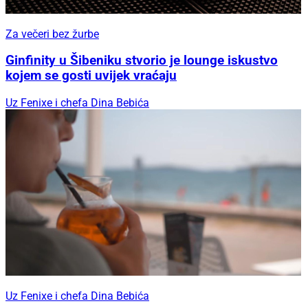
Za večeri bez žurbe
Ginfinity u Šibeniku stvorio je lounge iskustvo
kojem se gosti uvijek vraćaju
Uz Fenixe i chefa Dina Bebića
Uz Fenixe i chefa Dina Bebića