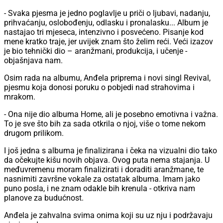
- Svaka pjesma je jedno poglavlje u priči o ljubavi, nadanju,
prihvaćanju, oslobođenju, odlasku i pronalasku... Album je
nastajao tri mjeseca, intenzivno i posvećeno. Pisanje kod
mene kratko traje, jer uvijek znam što želim reći. Veći izazov
je bio tehnički dio – aranžmani, produkcija, i učenje -
objašnjava nam.
Osim rada na albumu, Anđela priprema i novi singl Revival,
pjesmu koja donosi poruku o pobjedi nad strahovima i
mrakom.
- Ona nije dio albuma Home, ali je posebno emotivna i važna.
To je sve što bih za sada otkrila o njoj, više o tome nekom
drugom prilikom.
I još jedna s albuma je finalizirana i čeka na vizualni dio tako
da očekujte kišu novih objava. Ovog puta nema stajanja. U
međuvremenu moram finalizirati i doraditi aranžmane, te
nasnimiti završne vokale za ostatak albuma. Imam jako
puno posla, i ne znam odakle bih krenula - otkriva nam
planove za budućnost.
Anđela je zahvalna svima onima koji su uz nju i podržavaju