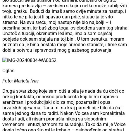
bio suočiti se sa strahom od kamere, odnosno onog što
kamera predstavlja – sredstvo s kojim netko može zabilježiti
tvoju grešku. Budući da imaš samo dvije minute za nastup, i
nitko te ne pita jesi li spavao dan prije, situacija je vrlo
stresna. Na svu sreću, moj nastup nije bio najbolji – i
presritna sam, jer baš zbog toga, oslobođena sam tog straha.
Unatoč situaciji, okrenutim leđima, imala sam osjećaj
pobjede dok sam stajala na toj bini. U tom trenutku, moram
priznati da je bina postala moje prirodno stanište, i time sam
dobila potvrdu ispravnosti mog glazbenog putovanja.
Oglas
Foto: Marjeta Ivas
Druga stvar zbog koje sam otišla bila je nada da ću doći do
nekog kontakta, odnosno producenta koji bi mi napravio
aranžman i produkcijski dio za moj pozamašni opus
hrvatskih pjesama. Tada mi na kraj pameti nije bilo da ću i
sama jednog dana to raditi. Nakon Voicea sam kontaktirala
dosta ljudi, ali nisam pronašla nikog sa slobodnim
vremenom i entuzijazmom za suradnju. Tako da mi je Voice
donio točno ono što mi je trebalo – oslobođenje od straha i