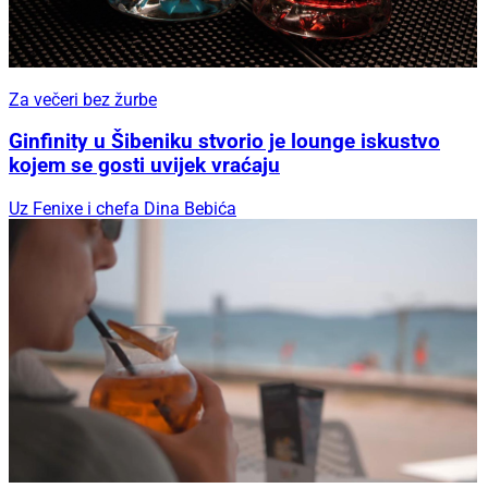
Za večeri bez žurbe
Ginfinity u Šibeniku stvorio je lounge iskustvo
kojem se gosti uvijek vraćaju
Uz Fenixe i chefa Dina Bebića