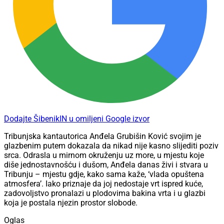
Dodajte ŠibenikIN u omiljeni Google izvor
Tribunjska kantautorica Anđela Grubišin Ković svojim je
glazbenim putem dokazala da nikad nije kasno slijediti poziv
srca. Odrasla u mirnom okruženju uz more, u mjestu koje
diše jednostavnošću i dušom, Anđela danas živi i stvara u
Tribunju – mjestu gdje, kako sama kaže, ‘vlada opuštena
atmosfera’. Iako priznaje da joj nedostaje vrt ispred kuće,
zadovoljstvo pronalazi u plodovima bakina vrta i u glazbi
koja je postala njezin prostor slobode.
Oglas