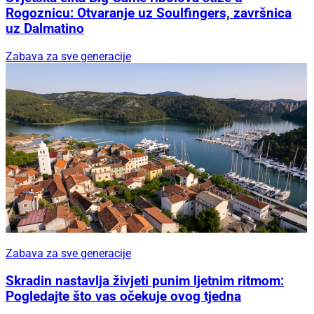
Rogoznicu: Otvaranje uz Soulfingers, završnica
uz Dalmatino
Zabava za sve generacije
Zabava za sve generacije
Skradin nastavlja živjeti punim ljetnim ritmom:
Pogledajte što vas očekuje ovog tjedna