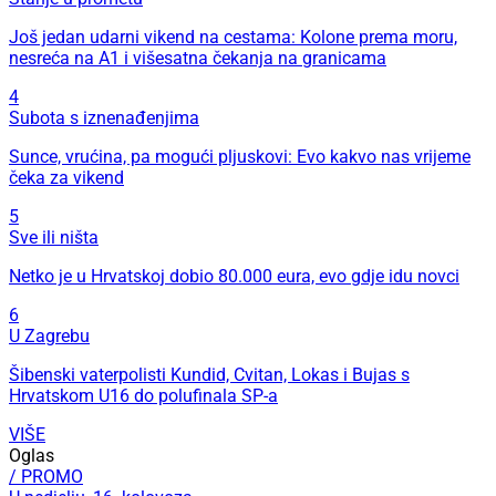
Još jedan udarni vikend na cestama: Kolone prema moru,
nesreća na A1 i višesatna čekanja na granicama
4
Subota s iznenađenjima
Sunce, vrućina, pa mogući pljuskovi: Evo kakvo nas vrijeme
čeka za vikend
5
Sve ili ništa
Netko je u Hrvatskoj dobio 80.000 eura, evo gdje idu novci
6
U Zagrebu
Šibenski vaterpolisti Kundid, Cvitan, Lokas i Bujas s
Hrvatskom U16 do polufinala SP-a
VIŠE
Oglas
/ PROMO