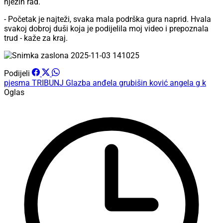
njezin rad.
- Početak je najteži, svaka mala podrška gura naprid. Hvala
svakoj dobroj duši koja je podijelila moj video i prepoznala
trud - kaže za kraj.
Podijeli
pjesma
TRIBUNJ
Glazba
anđela grubišin ković
angela g k
Oglas