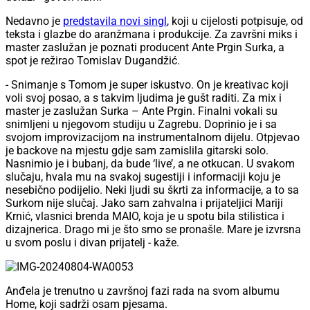
Nedavno je
predstavila novi singl
, koji u cijelosti potpisuje, od
teksta i glazbe do aranžmana i produkcije. Za završni miks i
master zaslužan je poznati producent Ante Prgin Surka, a
spot je režirao Tomislav Dugandžić.
- Snimanje s Tomom je super iskustvo. On je kreativac koji
voli svoj posao, a s takvim ljudima je gušt raditi. Za mix i
master je zaslužan Surka – Ante Prgin. Finalni vokali su
snimljeni u njegovom studiju u Zagrebu. Doprinio je i sa
svojom improvizacijom na instrumentalnom dijelu. Otpjevao
je backove na mjestu gdje sam zamislila gitarski solo.
Nasnimio je i bubanj, da bude ‘live’, a ne otkucan. U svakom
slučaju, hvala mu na svakoj sugestiji i informaciji koju je
nesebično podijelio. Neki ljudi su škrti za informacije, a to sa
Surkom nije slučaj. Jako sam zahvalna i prijateljici Mariji
Krnić, vlasnici brenda MAIO, koja je u spotu bila stilistica i
dizajnerica. Drago mi je što smo se pronašle. Mare je izvrsna
u svom poslu i divan prijatelj - kaže.
Anđela je trenutno u završnoj fazi rada na svom albumu
Home, koji sadrži osam pjesama.