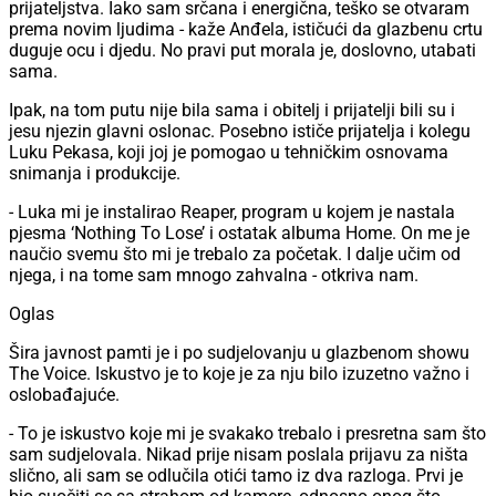
prijateljstva. Iako sam srčana i energična, teško se otvaram
prema novim ljudima - kaže Anđela, ističući da glazbenu crtu
duguje ocu i djedu. No pravi put morala je, doslovno, utabati
sama.
Ipak, na tom putu nije bila sama i obitelj i prijatelji bili su i
jesu njezin glavni oslonac. Posebno ističe prijatelja i kolegu
Luku Pekasa, koji joj je pomogao u tehničkim osnovama
snimanja i produkcije.
- Luka mi je instalirao Reaper, program u kojem je nastala
pjesma ‘Nothing To Lose’ i ostatak albuma Home. On me je
naučio svemu što mi je trebalo za početak. I dalje učim od
njega, i na tome sam mnogo zahvalna - otkriva nam.
Oglas
Šira javnost pamti je i po sudjelovanju u glazbenom showu
The Voice. Iskustvo je to koje je za nju bilo izuzetno važno i
oslobađajuće.
- To je iskustvo koje mi je svakako trebalo i presretna sam što
sam sudjelovala. Nikad prije nisam poslala prijavu za ništa
slično, ali sam se odlučila otići tamo iz dva razloga. Prvi je