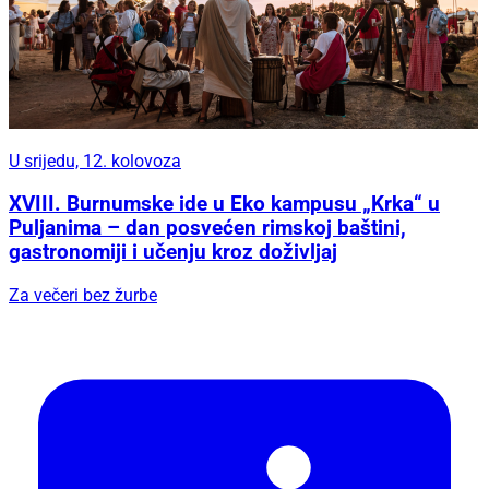
U srijedu, 12. kolovoza
XVIII. Burnumske ide u Eko kampusu „Krka“ u
Puljanima – dan posvećen rimskoj baštini,
gastronomiji i učenju kroz doživljaj
Za večeri bez žurbe