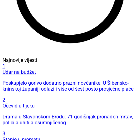
Najnovije vijesti
1
Udar na budžet
Poskupjelo gorivo dodatno prazni novčanike: U Šibensko-
kninskoj županiji odlazi i više od šest posto prosječne plaće
2
Očevid u tijeku
Drama u Slavonskom Brodu: 71-godišnjak pronađen mrtav,
policija uhitila osumnjičenog
3
Stanje u prometu