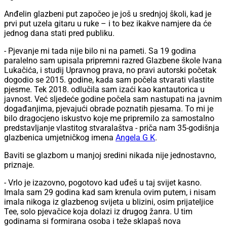
Anđelin glazbeni put započeo je još u srednjoj školi, kad je
prvi put uzela gitaru u ruke – i to bez ikakve namjere da će
jednog dana stati pred publiku.
- Pjevanje mi tada nije bilo ni na pameti. Sa 19 godina
paralelno sam upisala pripremni razred Glazbene škole Ivana
Lukačića, i studij Upravnog prava, no pravi autorski početak
dogodio se 2015. godine, kada sam počela stvarati vlastite
pjesme. Tek 2018. odlučila sam izaći kao kantautorica u
javnost. Već sljedeće godine počela sam nastupati na javnim
događanjima, pjevajući obrade poznatih pjesama. To mi je
bilo dragocjeno iskustvo koje me pripremilo za samostalno
predstavljanje vlastitog stvaralaštva - priča nam 35-godišnja
glazbenica umjetničkog imena
Angela G K
.
Baviti se glazbom u manjoj sredini nikada nije jednostavno,
priznaje.
- Vrlo je izazovno, pogotovo kad uđeš u taj svijet kasno.
Imala sam 29 godina kad sam krenula ovim putem, i nisam
imala nikoga iz glazbenog svijeta u blizini, osim prijateljice
Tee, solo pjevačice koja dolazi iz drugog žanra. U tim
godinama si formirana osoba i teže sklapaš nova