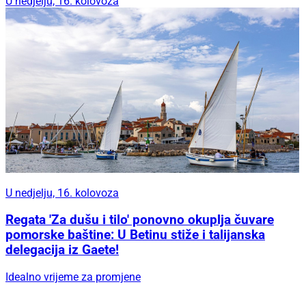
U nedjelju, 16. kolovoza
U nedjelju, 16. kolovoza
Regata 'Za dušu i tilo' ponovno okuplja čuvare
pomorske baštine: U Betinu stiže i talijanska
delegacija iz Gaete!
Idealno vrijeme za promjene