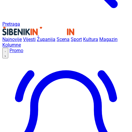
Pretraga
Najnovije
Vijesti
Županija
Scena
Sport
Kultura
Magazin
Kolumne
Promo