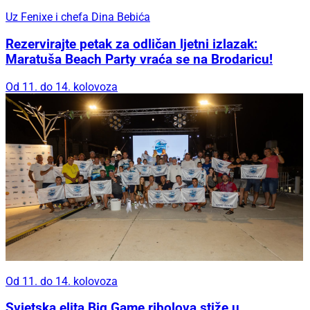
Uz Fenixe i chefa Dina Bebića
Rezervirajte petak za odličan ljetni izlazak:
Maratuša Beach Party vraća se na Brodaricu!
Od 11. do 14. kolovoza
Od 11. do 14. kolovoza
Svjetska elita Big Game ribolova stiže u