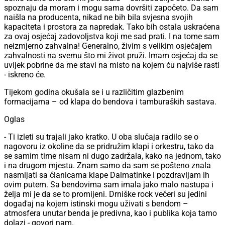
spoznaju da moram i mogu sama dovršiti započeto. Da sam
naišla na producenta, nikad ne bih bila svjesna svojih
kapaciteta i prostora za napredak. Tako bih ostala uskraćena
za ovaj osjećaj zadovoljstva koji me sad prati. I na tome sam
neizmjerno zahvalna! Generalno, živim s velikim osjećajem
zahvalnosti na svemu što mi život pruži. Imam osjećaj da se
uvijek pobrine da me stavi na misto na kojem ću najviše rasti
- iskreno će.
Tijekom godina okušala se i u različitim glazbenim
formacijama – od klapa do bendova i tamburaških sastava.
Oglas
- Ti izleti su trajali jako kratko. U oba slučaja radilo se o
nagovoru iz okoline da se pridružim klapi i orkestru, tako da
se samim time nisam ni dugo zadržala, kako na jednom, tako
i na drugom mjestu. Znam samo da sam se pošteno znala
nasmijati sa članicama klape Dalmatinke i pozdravljam ih
ovim putem. Sa bendovima sam imala jako malo nastupa i
želja mi je da se to promijeni. Drniške rock večeri su jedini
događaj na kojem istinski mogu uživati s bendom –
atmosfera unutar benda je predivna, kao i publika koja tamo
dolazi - govori nam.