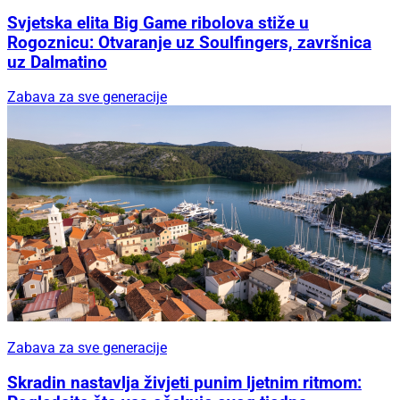
Svjetska elita Big Game ribolova stiže u
Rogoznicu: Otvaranje uz Soulfingers, završnica
uz Dalmatino
Zabava za sve generacije
Zabava za sve generacije
Skradin nastavlja živjeti punim ljetnim ritmom: