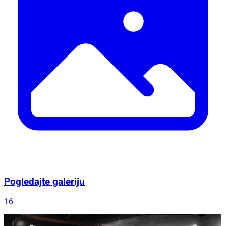
Pogledajte galeriju
16