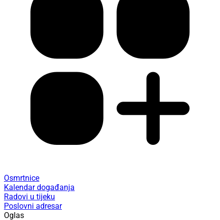
Osmrtnice
Kalendar događanja
Radovi u tijeku
Poslovni adresar
Oglas