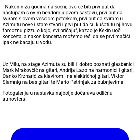
- Nakon niza godina na sceni, ovo će biti prvi put da
nastupam s ovim bendom u ovom sastavu, prvi put da
sviram s ovom veselom petorkom, prvi put da sviram u
Azimutu nove i stare stvari i prvi put da ću kušati tu njihovu
famoznu pizzu o kojoj svi pričaju", kazao je Kekin uoči
koncerta, a nakon koncerta možemo reći da se prvi mačići
ipak ne bacaju u vodu.
Uz Milu, na stage Azimuta su bili i dobro poznati glazbenici
Mark Mrakovčić na gitari, Andrija Lazo na harmonici i gitari,
Danko Krznarić za klavirom i na električnoj gitari, Viktor
Slamnig na bas gitari te Mario Petrinjak za bubnjevima.
Fotogalerija u nastavku najbolje dočarava odličnu
atmosferu!