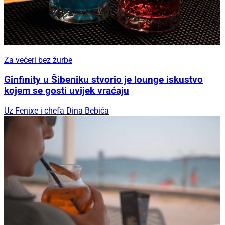
Za večeri bez žurbe
Ginfinity u Šibeniku stvorio je lounge iskustvo
kojem se gosti uvijek vraćaju
Uz Fenixe i chefa Dina Bebića