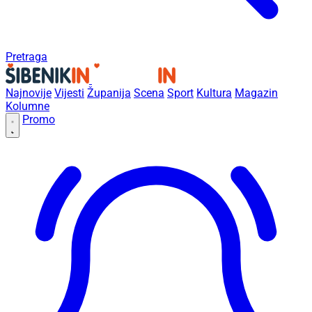
Pretraga
Najnovije
Vijesti
Županija
Scena
Sport
Kultura
Magazin
Kolumne
Promo