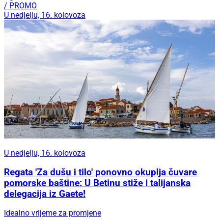
/ PROMO
U nedjelju, 16. kolovoza
U nedjelju, 16. kolovoza
Regata 'Za dušu i tilo' ponovno okuplja čuvare
pomorske baštine: U Betinu stiže i talijanska
delegacija iz Gaete!
Idealno vrijeme za promjene