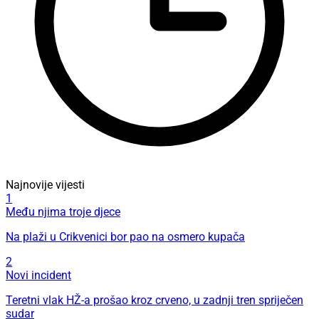
Najnovije vijesti
1
Među njima troje djece
Na plaži u Crikvenici bor pao na osmero kupača
2
Novi incident
Teretni vlak HŽ-a prošao kroz crveno, u zadnji tren spriječen
sudar