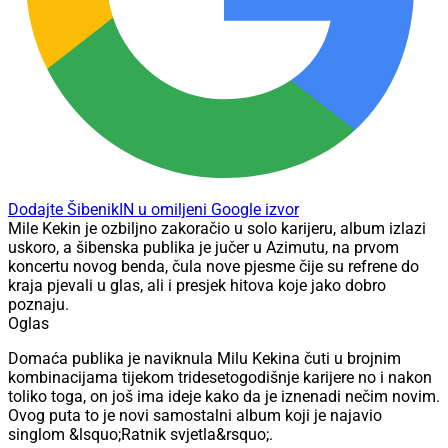
Dodajte ŠibenikIN u omiljeni Google izvor
Mile Kekin je ozbiljno zakoračio u solo karijeru, album izlazi
uskoro, a šibenska publika je jučer u Azimutu, na prvom
koncertu novog benda, čula nove pjesme čije su refrene do
kraja pjevali u glas, ali i presjek hitova koje jako dobro
poznaju.
Oglas
Domaća publika je naviknula Milu Kekina čuti u brojnim
kombinacijama tijekom tridesetogodišnje karijere no i nakon
toliko toga, on još ima ideje kako da je iznenadi nečim novim.
Ovog puta to je novi samostalni album koji je najavio
singlom &lsquo;Ratnik svjetla&rsquo;.