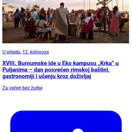
U srijedu, 12. kolovoza
XVIII. Burnumske ide u Eko kampusu „Krka“ u
Puljanima – dan posvećen rimskoj baštini,
gastronomiji i učenju kroz doživljaj
Za večeri bez žurbe