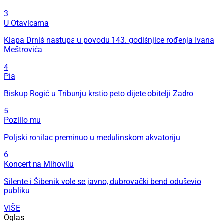
3
U Otavicama
Klapa Drniš nastupa u povodu 143. godišnjice rođenja Ivana
Meštrovića
4
Pia
Biskup Rogić u Tribunju krstio peto dijete obitelji Zadro
5
Pozlilo mu
Poljski ronilac preminuo u medulinskom akvatoriju
6
Koncert na Mihovilu
Silente i Šibenik vole se javno, dubrovački bend oduševio
publiku
VIŠE
Oglas