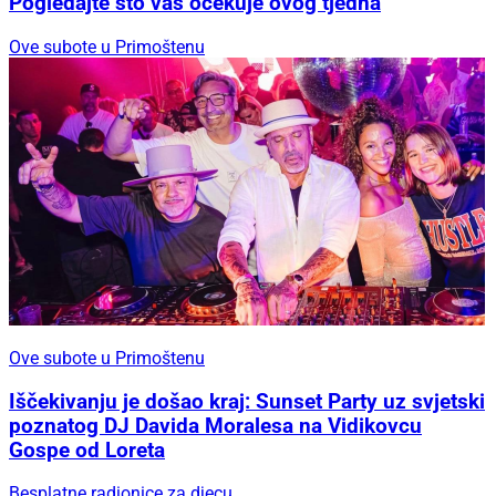
Pogledajte što vas očekuje ovog tjedna
Ove subote u Primoštenu
Ove subote u Primoštenu
Iščekivanju je došao kraj: Sunset Party uz svjetski
poznatog DJ Davida Moralesa na Vidikovcu
Gospe od Loreta
Besplatne radionice za djecu