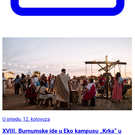
U srijedu, 12. kolovoza
XVIII. Burnumske ide u Eko kampusu „Krka“ u