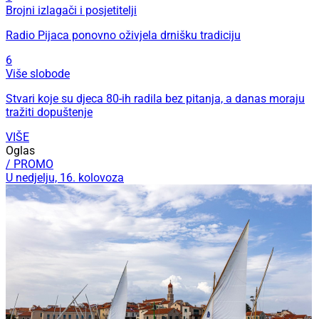
Brojni izlagači i posjetitelji
Radio Pijaca ponovno oživjela drnišku tradiciju
6
Više slobode
Stvari koje su djeca 80-ih radila bez pitanja, a danas moraju
tražiti dopuštenje
VIŠE
Oglas
/ PROMO
U nedjelju, 16. kolovoza