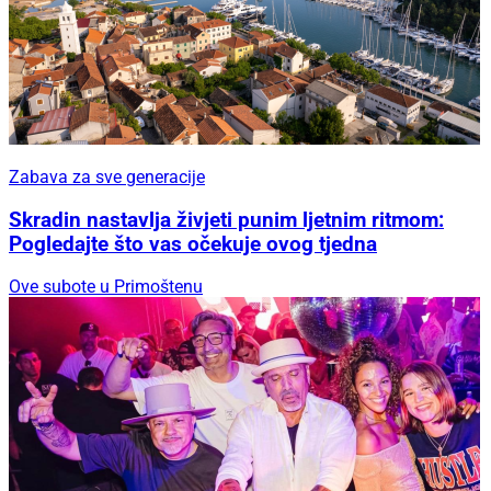
Zabava za sve generacije
Skradin nastavlja živjeti punim ljetnim ritmom:
Pogledajte što vas očekuje ovog tjedna
Ove subote u Primoštenu