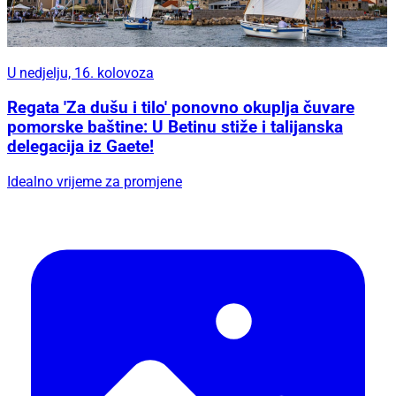
U nedjelju, 16. kolovoza
Regata 'Za dušu i tilo' ponovno okuplja čuvare
pomorske baštine: U Betinu stiže i talijanska
delegacija iz Gaete!
Idealno vrijeme za promjene