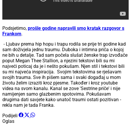
Podsjetimo,
prošle godine napravili smo kratak razgovor s
Frankom
.
- Ljubav prema hip hopu i trapu rodila se prije tri godine kad
sam doživjela jednu traumu. Duboka i intimna priča o kojoj
ne bih u detalje. Tad sam počela slušat ženske trap izvođače
poput Megan Thee Stallion, a njezini tekstovi bili su mi
najveći poticaj da je i nešto pokušam. Njen stil i tekstovi bili
su mi najveća inspiracija. Svojim tekstovima se rješavam
svojih trauma. Sve ih pišem sama i svaki događaj u mom
životu želim izraziti kroz pjesme. Također i kroz youtube
videa na svom kanalu. Kanal se zove 'Sestrine priče' i nije
namijenjen samo glazbenim spotovima. Pokušavam
drugima dati savjete kako unatoč traumi ostati pozitivan -
rekla nam je tada Franka.
Podijeli
Oglas