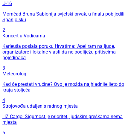
U-16
Momčad Bruna Sabionija svjetski prvak, u finalu pobijedili
Španjolsku
2
Koncert u Vodicama
Karleuša poslala poruku Hrvatima: 'Apeliram na ljude,
organizatore i lokalne vlasti da ne podliježu pritiscima
pojedinaca'
3
Meteorolog
Kad će prestati vrućine? Ovo je možda najhladnije ljeto do
kraja stoljeća
4
Strojovođa udaljen s radnog mjesta
HŽ Cargo: Sigurnost je prioritet, ljudskim greškama nema
mjesta
5