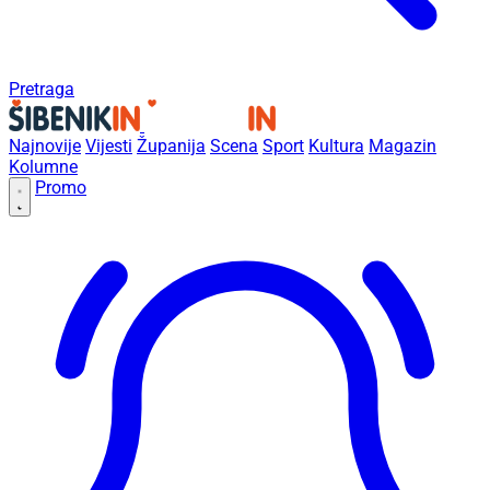
Pretraga
Najnovije
Vijesti
Županija
Scena
Sport
Kultura
Magazin
Kolumne
Promo