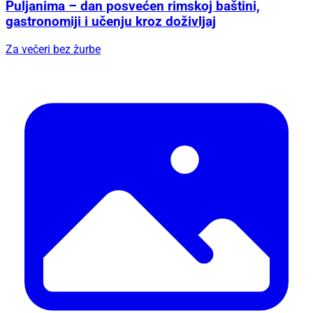
Puljanima – dan posvećen rimskoj baštini,
gastronomiji i učenju kroz doživljaj
Za večeri bez žurbe