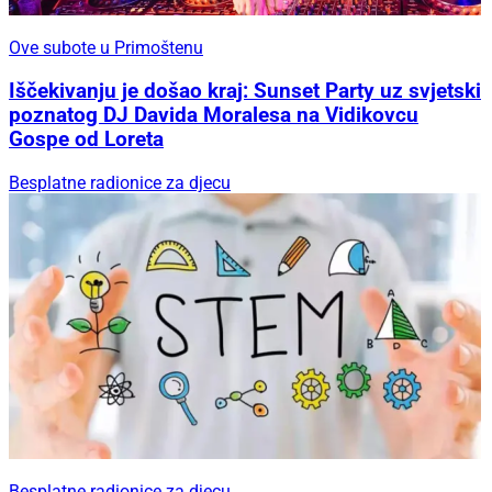
Ove subote u Primoštenu
Iščekivanju je došao kraj: Sunset Party uz svjetski
poznatog DJ Davida Moralesa na Vidikovcu
Gospe od Loreta
Besplatne radionice za djecu
Besplatne radionice za djecu