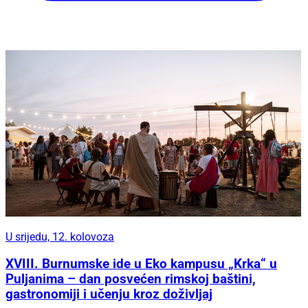
U srijedu, 12. kolovoza
XVIII. Burnumske ide u Eko kampusu „Krka“ u
Puljanima – dan posvećen rimskoj baštini,
gastronomiji i učenju kroz doživljaj