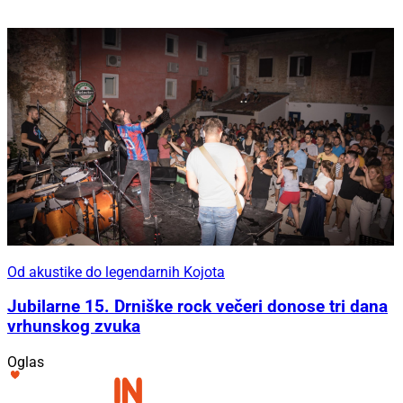
Od akustike do legendarnih Kojota
Jubilarne 15. Drniške rock večeri donose tri dana
vrhunskog zvuka
Oglas