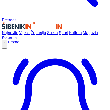
Pretraga
Najnovije
Vijesti
Županija
Scena
Sport
Kultura
Magazin
Kolumne
Promo