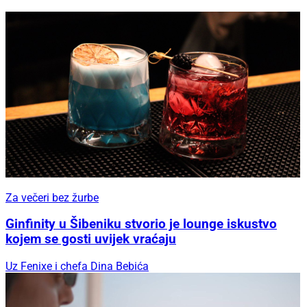
Za večeri bez žurbe
Ginfinity u Šibeniku stvorio je lounge iskustvo
kojem se gosti uvijek vraćaju
Uz Fenixe i chefa Dina Bebića