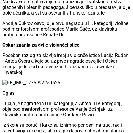
Na državnom natjecanju u organizaciji Hrvatskog društva
glazbenih i plesnih pedagoga, šibensku školu predstavljalo je
troje učenika, a svi su ostvarili vrhunske rezultate.
Andrija Cukrov osvojio je prvu nagradu u III. kategoriji violine
pod mentorstvom profesorice Marije Čače, uz klavirsku
pratnju profesorice Renate Hill.
Oskar znanja za dvije violončelistice
Poseban razlog za slavlje imaju violončelistice Lucija Rudan
i Antea Čvorak, koje su uz prve nagrade osvojile i Oskar
znanja, jedno od najprestižnijih priznanja za učenike u
Hrvatskoj.
Oglas
Lucija je nagrađena u II. kategoriji, a Antea u IV. kategoriji,
obje pod mentorstvom profesorice Vanje Bošnjak, uz
klavirsku pratnju profesorice Gordane Pavić.
Iz škole su poručili kako su iznimno ponosni na trud, rad i
talent svojih učenika, ali i na predanost njihovih mentorica