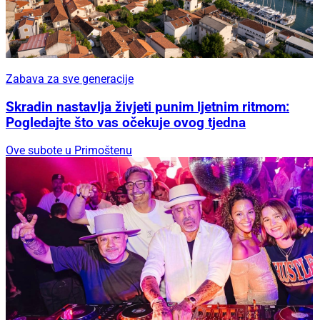
Zabava za sve generacije
Skradin nastavlja živjeti punim ljetnim ritmom:
Pogledajte što vas očekuje ovog tjedna
Ove subote u Primoštenu