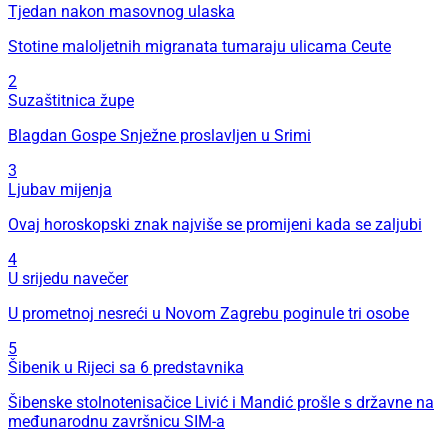
Tjedan nakon masovnog ulaska
Stotine maloljetnih migranata tumaraju ulicama Ceute
2
Suzaštitnica župe
Blagdan Gospe Snježne proslavljen u Srimi
3
Ljubav mijenja
Ovaj horoskopski znak najviše se promijeni kada se zaljubi
4
U srijedu navečer
U prometnoj nesreći u Novom Zagrebu poginule tri osobe
5
Šibenik u Rijeci sa 6 predstavnika
Šibenske stolnotenisačice Livić i Mandić prošle s državne na
međunarodnu završnicu SIM-a