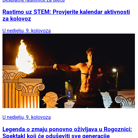
Rastimo uz STEM: Provjerite kalendar aktivnosti
za kolovoz
U nedjelju, 9. kolovoza
U nedjelju, 9. kolovoza
Legenda o zmaju ponovno oživljava u Rogoznici:
Spektakl koji će oduševiti sve generacije