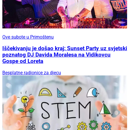
Ove subote u Primoštenu
Iščekivanju je došao kraj: Sunset Party uz svjetski
poznatog DJ Davida Moralesa na Vidikovcu
Gospe od Loreta
Besplatne radionice za djecu