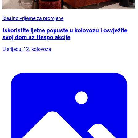
Idealno vrijeme za promjene
Iskoristite ljetne popuste u kolovozu i osvježite
svoj dom uz Hespo akcije
U srijedu, 12. kolovoza