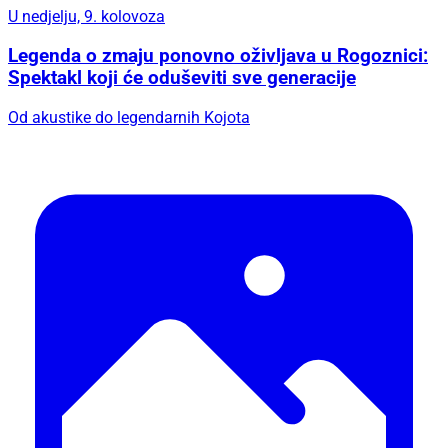
U nedjelju, 9. kolovoza
Legenda o zmaju ponovno oživljava u Rogoznici:
Spektakl koji će oduševiti sve generacije
Od akustike do legendarnih Kojota