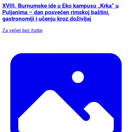
XVIII. Burnumske ide u Eko kampusu „Krka“ u
Puljanima – dan posvećen rimskoj baštini,
gastronomiji i učenju kroz doživljaj
Za večeri bez žurbe