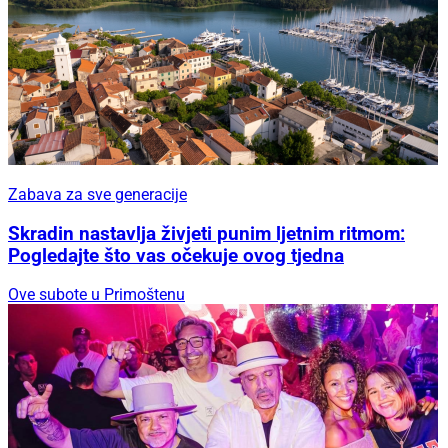
Zabava za sve generacije
Skradin nastavlja živjeti punim ljetnim ritmom:
Pogledajte što vas očekuje ovog tjedna
Ove subote u Primoštenu