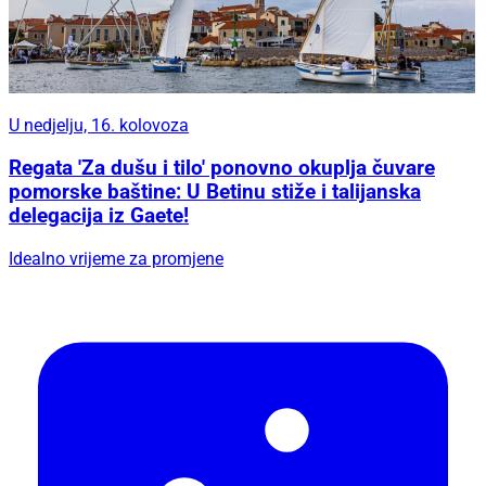
U nedjelju, 16. kolovoza
Regata 'Za dušu i tilo' ponovno okuplja čuvare
pomorske baštine: U Betinu stiže i talijanska
delegacija iz Gaete!
Idealno vrijeme za promjene