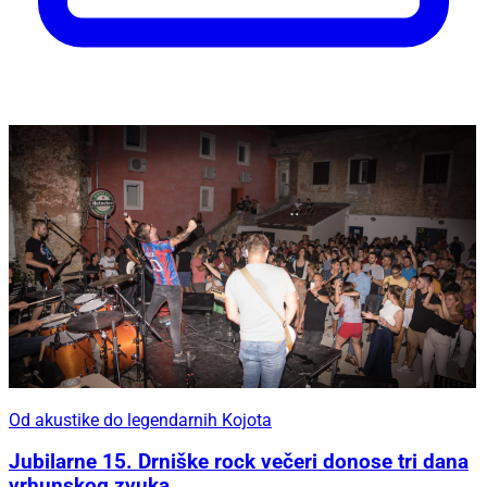
Od akustike do legendarnih Kojota
Jubilarne 15. Drniške rock večeri donose tri dana
vrhunskog zvuka