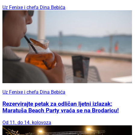
Uz Fenixe i chefa Dina Bebića
Uz Fenixe i chefa Dina Bebića
Rezervirajte petak za odličan ljetni izlazak:
Maratuša Beach Party vraća se na Brodaricu!
Od 11. do 14. kolovoza