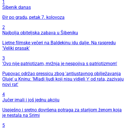
1
Šibenik danas
Đir po gradu, petak 7. kolovoza
2
Najbolja obiteljska zabava u Šibeniku
Ljetne filmske večeri na Baldekinu idu dalje. Na raspredu
'Veliki prasak'
3
'Ovo nije patriotizam, mržnja je nespojiva s patriotizmom'
Pupovac održao pressicu zbog 'antiustavnog obilježavanja
Oluje' u Kninu: 'Mladi ljudi koji nisu vidjeli 'r' od rata, zazivaju
novi rat'
4
Jučer imali i još jednu akciju
Uspješno i sretno dovršena potraga za starijom ženom koja
je nestala na Srimi
5