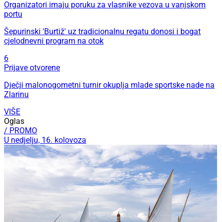
Organizatori imaju poruku za vlasnike vezova u vanjskom
portu
Šepurinski 'Burtiž' uz tradicionalnu regatu donosi i bogat
cjelodnevni program na otok
6
Prijave otvorene
Dječji malonogometni turnir okuplja mlade sportske nade na
Zlarinu
VIŠE
Oglas
/ PROMO
U nedjelju, 16. kolovoza