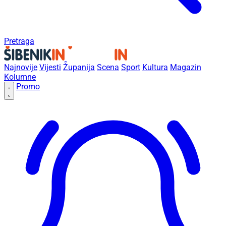
Pretraga
Najnovije
Vijesti
Županija
Scena
Sport
Kultura
Magazin
Kolumne
Promo