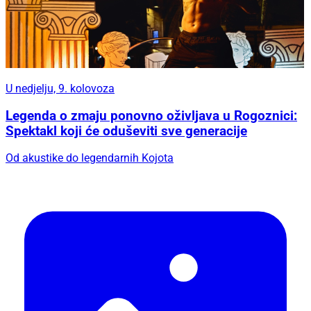
U nedjelju, 9. kolovoza
Legenda o zmaju ponovno oživljava u Rogoznici:
Spektakl koji će oduševiti sve generacije
Od akustike do legendarnih Kojota