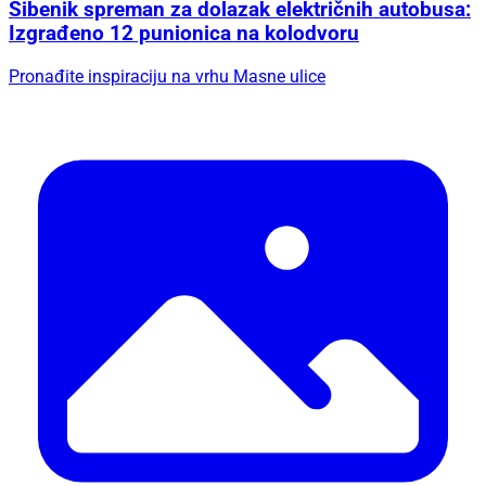
Šibenik spreman za dolazak električnih autobusa:
Izgrađeno 12 punionica na kolodvoru
Pronađite inspiraciju na vrhu Masne ulice