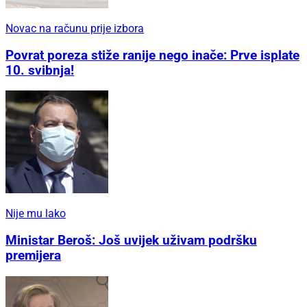
Novac na računu prije izbora
Povrat poreza stiže ranije nego inače: Prve isplate
10. svibnja!
Nije mu lako
Ministar Beroš: Još uvijek uživam podršku
premijera