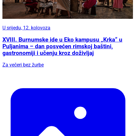
U srijedu, 12. kolovoza
XVIII. Burnumske ide u Eko kampusu „Krka“ u
Puljanima – dan posvećen rimskoj baštini,
gastronomiji i učenju kroz doživljaj
Za večeri bez žurbe