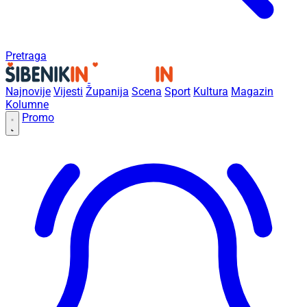
Pretraga
Najnovije
Vijesti
Županija
Scena
Sport
Kultura
Magazin
Kolumne
Promo