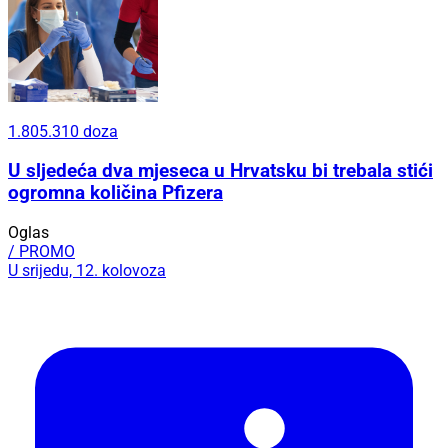
1.805.310 doza
U sljedeća dva mjeseca u Hrvatsku bi trebala stići
ogromna količina Pfizera
Oglas
/ PROMO
U srijedu, 12. kolovoza