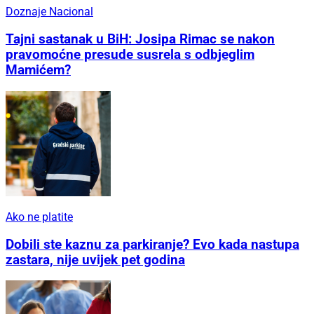
Doznaje Nacional
Tajni sastanak u BiH: Josipa Rimac se nakon
pravomoćne presude susrela s odbjeglim
Mamićem?
Ako ne platite
Dobili ste kaznu za parkiranje? Evo kada nastupa
zastara, nije uvijek pet godina