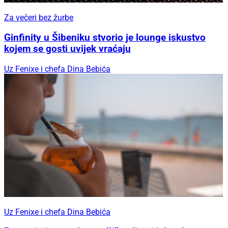
Za večeri bez žurbe
Ginfinity u Šibeniku stvorio je lounge iskustvo
kojem se gosti uvijek vraćaju
Uz Fenixe i chefa Dina Bebića
Uz Fenixe i chefa Dina Bebića