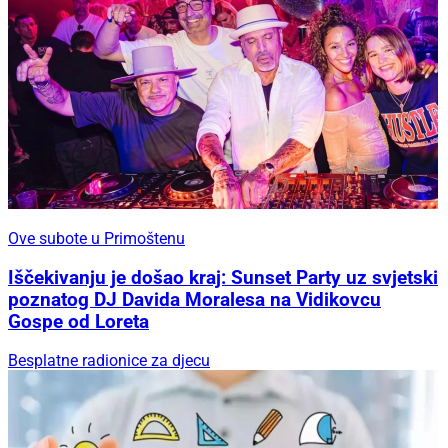
Ove subote u Primoštenu
Iščekivanju je došao kraj: Sunset Party uz svjetski
poznatog DJ Davida Moralesa na Vidikovcu
Gospe od Loreta
Besplatne radionice za djecu