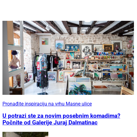
Pronađite inspiraciju na vrhu Masne ulice
U potrazi ste za novim posebnim komadima?
Počnite od Galerije Juraj Dalmatinac