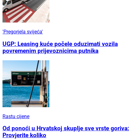
'Pregorjela svijeća'
UGP: Leasing kuće počele oduzimati vozila
povremenim prijevoznicima putnika
Rastu cijene
Od ponoći u Hrvatskoj skuplje sve vrste goriva:
Provjerite koliko