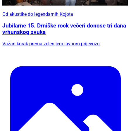
Od akustike do legendarnih Kojota
Jubilarne 15. Drniške rock večeri donose tri dana
vrhunskog zvuka
Važan korak prema zelenijem javnom prijevozu