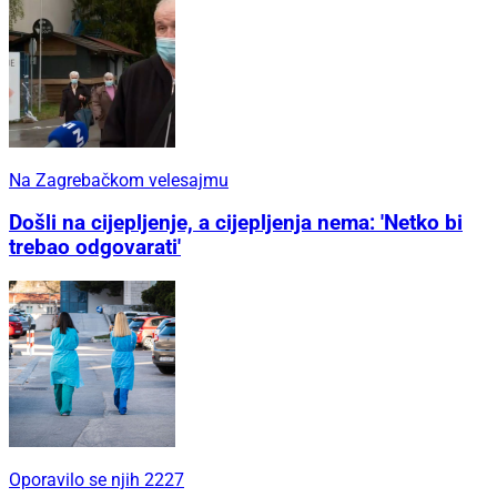
Na Zagrebačkom velesajmu
Došli na cijepljenje, a cijepljenja nema: 'Netko bi
trebao odgovarati'
Oporavilo se njih 2227