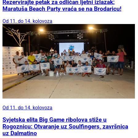
Rezervirajte petak za odličan ljetni izlazak:
Maratuša Beach Party vraća se na Brodaricu!
Od 11. do 14. kolovoza
Od 11. do 14. kolovoza
Svjetska elita Big Game ribolova stiže u
Rogoznicu: Otvaranje uz Soulfingers, završnica
uz Dalmatino