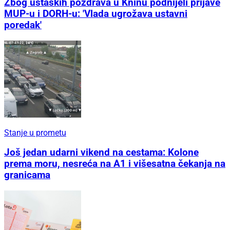
Zbog ustaških pozdrava u Kninu podnijeli prijave
MUP-u i DORH-u: 'Vlada ugrožava ustavni
poredak'
Stanje u prometu
Još jedan udarni vikend na cestama: Kolone
prema moru, nesreća na A1 i višesatna čekanja na
granicama