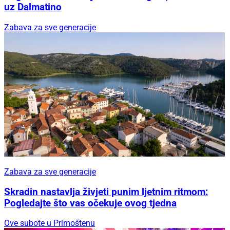
uz Dalmatino
Zabava za sve generacije
Zabava za sve generacije
Skradin nastavlja živjeti punim ljetnim ritmom:
Pogledajte što vas očekuje ovog tjedna
Ove subote u Primoštenu