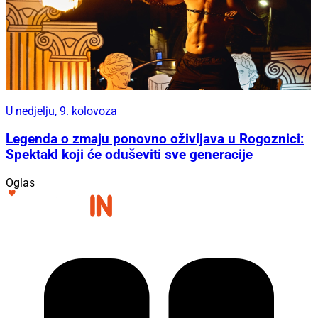
U nedjelju, 9. kolovoza
Legenda o zmaju ponovno oživljava u Rogoznici:
Spektakl koji će oduševiti sve generacije
Oglas