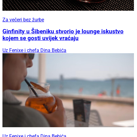
Za večeri bez žurbe
Ginfinity u Šibeniku stvorio je lounge iskustvo
kojem se gosti uvijek vraćaju
Uz Fenixe i chefa Dina Bebića
Uz Fenixe i chefa Dina Bebića