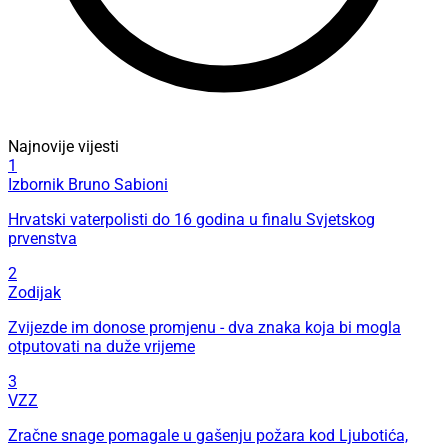
Najnovije vijesti
1
Izbornik Bruno Sabioni
Hrvatski vaterpolisti do 16 godina u finalu Svjetskog
prvenstva
2
Zodijak
Zvijezde im donose promjenu - dva znaka koja bi mogla
otputovati na duže vrijeme
3
VZZ
Zračne snage pomagale u gašenju požara kod Ljubotića,