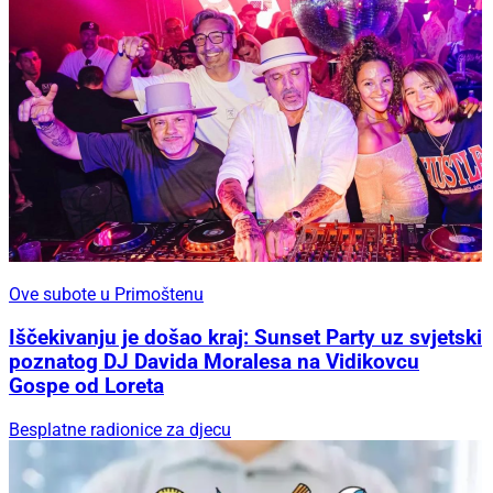
Ove subote u Primoštenu
Iščekivanju je došao kraj: Sunset Party uz svjetski
poznatog DJ Davida Moralesa na Vidikovcu
Gospe od Loreta
Besplatne radionice za djecu