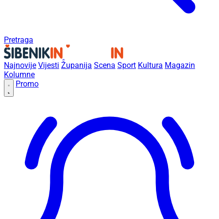
Pretraga
Najnovije
Vijesti
Županija
Scena
Sport
Kultura
Magazin
Kolumne
Promo