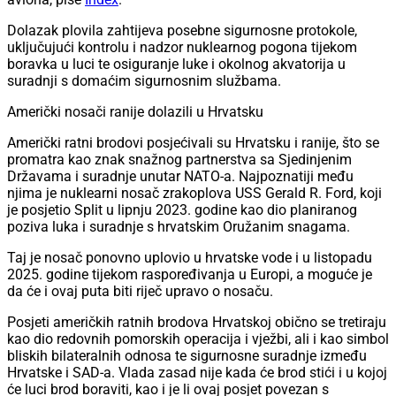
Dolazak plovila zahtijeva posebne sigurnosne protokole,
uključujući kontrolu i nadzor nuklearnog pogona tijekom
boravka u luci te osiguranje luke i okolnog akvatorija u
suradnji s domaćim sigurnosnim službama.
Američki nosači ranije dolazili u Hrvatsku
Američki ratni brodovi posjećivali su Hrvatsku i ranije, što se
promatra kao znak snažnog partnerstva sa Sjedinjenim
Državama i suradnje unutar NATO-a. Najpoznatiji među
njima je nuklearni nosač zrakoplova USS Gerald R. Ford, koji
je posjetio Split u lipnju 2023. godine kao dio planiranog
poziva luka i suradnje s hrvatskim Oružanim snagama.
Taj je nosač ponovno uplovio u hrvatske vode i u listopadu
2025. godine tijekom raspoređivanja u Europi, a moguće je
da će i ovaj puta biti riječ upravo o nosaču.
Posjeti američkih ratnih brodova Hrvatskoj obično se tretiraju
kao dio redovnih pomorskih operacija i vježbi, ali i kao simbol
bliskih bilateralnih odnosa te sigurnosne suradnje između
Hrvatske i SAD‑a. Vlada zasad nije kada će brod stići i u kojoj
će luci brod boraviti, kao i je li ovaj posjet povezan s