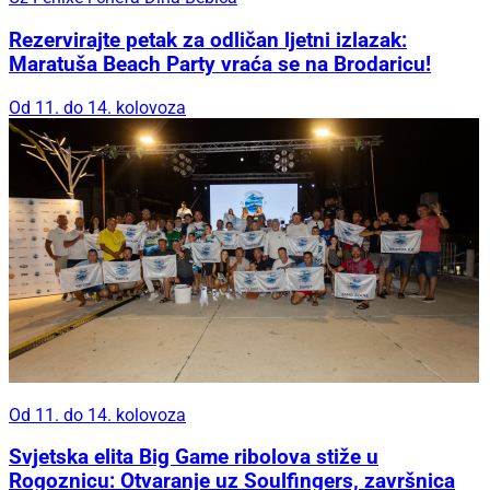
Rezervirajte petak za odličan ljetni izlazak:
Maratuša Beach Party vraća se na Brodaricu!
Od 11. do 14. kolovoza
Od 11. do 14. kolovoza
Svjetska elita Big Game ribolova stiže u
Rogoznicu: Otvaranje uz Soulfingers, završnica