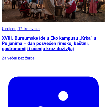
U srijedu, 12. kolovoza
XVIII. Burnumske ide u Eko kampusu „Krka“ u
Puljanima – dan posvećen rimskoj baštini,
gastronomiji i učenju kroz doživljaj
Za večeri bez žurbe