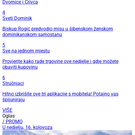
Dvornice i Crivca
4
Sveti Dominik
Biskup Rogić predvodio misu u šibenskom ženskom
dominikanskom samostanu
5
Sve na jednom mjestu
Provjerite kako rade trgovine ove nedjelje i gdje možete
obaviti kupovinu
6
Stručnjaci
Hitno izbrišite ove tri aplikacije s mobitela! Potajno vas
špijuniraju
VIŠE
Oglas
/ PROMO
U nedjelju, 16. kolovoza