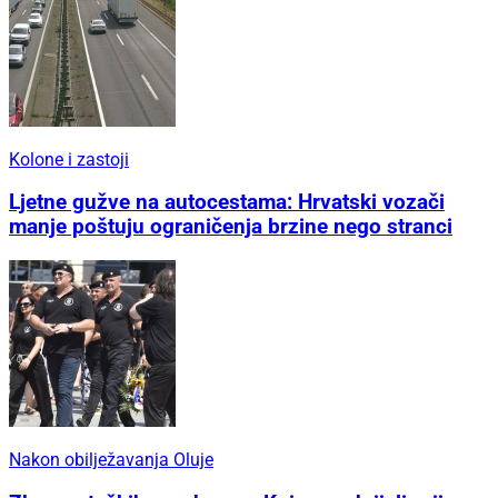
Kolone i zastoji
Ljetne gužve na autocestama: Hrvatski vozači
manje poštuju ograničenja brzine nego stranci
Nakon obilježavanja Oluje