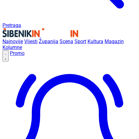
Pretraga
Najnovije
Vijesti
Županija
Scena
Sport
Kultura
Magazin
Kolumne
Promo