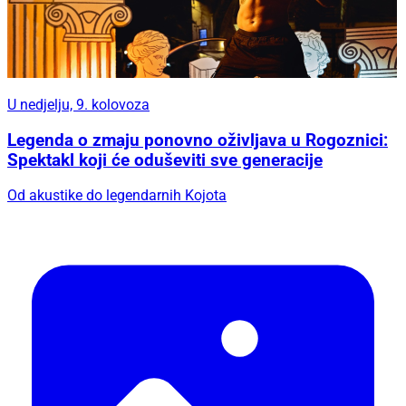
U nedjelju, 9. kolovoza
Legenda o zmaju ponovno oživljava u Rogoznici:
Spektakl koji će oduševiti sve generacije
Od akustike do legendarnih Kojota