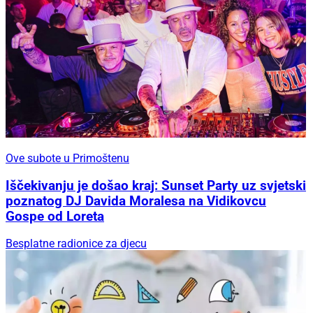
Ove subote u Primoštenu
Iščekivanju je došao kraj: Sunset Party uz svjetski
poznatog DJ Davida Moralesa na Vidikovcu
Gospe od Loreta
Besplatne radionice za djecu