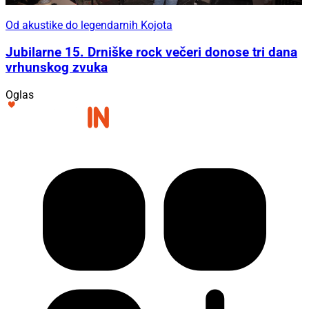
Od akustike do legendarnih Kojota
Jubilarne 15. Drniške rock večeri donose tri dana
vrhunskog zvuka
Oglas