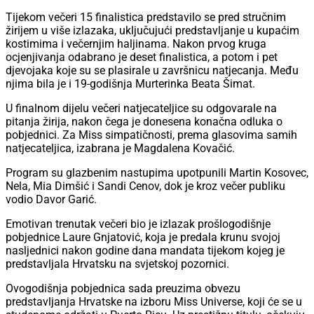
Tijekom večeri 15 finalistica predstavilo se pred stručnim
žirijem u više izlazaka, uključujući predstavljanje u kupaćim
kostimima i večernjim haljinama. Nakon prvog kruga
ocjenjivanja odabrano je deset finalistica, a potom i pet
djevojaka koje su se plasirale u završnicu natjecanja. Među
njima bila je i 19-godišnja Murterinka Beata Šimat.
U finalnom dijelu večeri natjecateljice su odgovarale na
pitanja žirija, nakon čega je donesena konačna odluka o
pobjednici. Za Miss simpatičnosti, prema glasovima samih
natjecateljica, izabrana je Magdalena Kovačić.
Program su glazbenim nastupima upotpunili Martin Kosovec,
Nela, Mia Dimšić i Sandi Cenov, dok je kroz večer publiku
vodio Davor Garić.
Emotivan trenutak večeri bio je izlazak prošlogodišnje
pobjednice Laure Gnjatović, koja je predala krunu svojoj
nasljednici nakon godine dana mandata tijekom kojeg je
predstavljala Hrvatsku na svjetskoj pozornici.
Ovogodišnja pobjednica sada preuzima obvezu
predstavljanja Hrvatske na izboru Miss Universe, koji će se u