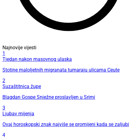
Najnovije vijesti
1
Tjedan nakon masovnog ulaska
Stotine maloljetnih migranata tumaraju ulicama Ceute
2
Suzaštitnica župe
Blagdan Gospe Snježne proslavljen u Srimi
3
Ljubav mijenja
Ovaj horoskopski znak najviše se promijeni kada se zaljubi
4