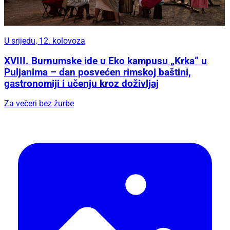
U srijedu, 12. kolovoza
XVIII. Burnumske ide u Eko kampusu „Krka“ u
Puljanima – dan posvećen rimskoj baštini,
gastronomiji i učenju kroz doživljaj
Za večeri bez žurbe