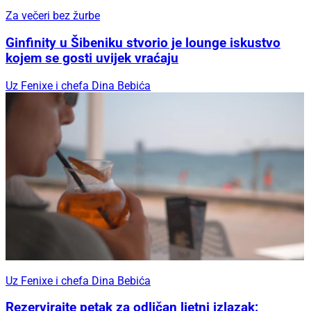
Za večeri bez žurbe
Ginfinity u Šibeniku stvorio je lounge iskustvo
kojem se gosti uvijek vraćaju
Uz Fenixe i chefa Dina Bebića
Uz Fenixe i chefa Dina Bebića
Rezervirajte petak za odličan ljetni izlazak: