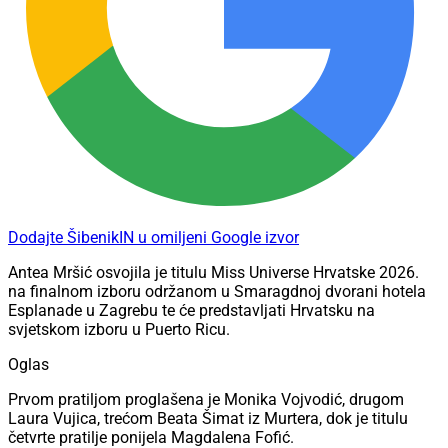
Dodajte ŠibenikIN u omiljeni Google izvor
Antea Mršić osvojila je titulu Miss Universe Hrvatske 2026.
na finalnom izboru održanom u Smaragdnoj dvorani hotela
Esplanade u Zagrebu te će predstavljati Hrvatsku na
svjetskom izboru u Puerto Ricu.
Oglas
Prvom pratiljom proglašena je Monika Vojvodić, drugom
Laura Vujica, trećom Beata Šimat iz Murtera, dok je titulu
četvrte pratilje ponijela Magdalena Fofić.