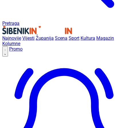
Pretraga
Najnovije
Vijesti
Županija
Scena
Sport
Kultura
Magazin
Kolumne
Promo