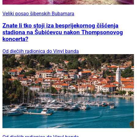
Veliki posao šibenskih Bubamara
Znate li tko stoji iza besprijekornog čišćenja
stadiona na Šubićevcu nakon Thompsonovog
koncerta?
Od dječjih radionica do Vinyl banda