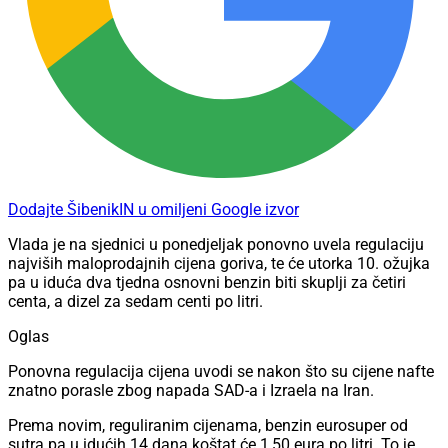
Dodajte ŠibenikIN u omiljeni Google izvor
Vlada je na sjednici u ponedjeljak ponovno uvela regulaciju
najviših maloprodajnih cijena goriva, te će utorka 10. ožujka
pa u iduća dva tjedna osnovni benzin biti skuplji za četiri
centa, a dizel za sedam centi po litri.
Oglas
Ponovna regulacija cijena uvodi se nakon što su cijene nafte
znatno porasle zbog napada SAD-a i Izraela na Iran.
Prema novim, reguliranim cijenama, benzin eurosuper od
sutra pa u idućih 14 dana koštat će 1,50 eura po litri. To je