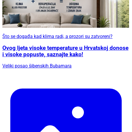
Što se događa kad klima radi, a prozori su zatvoreni?
Ovog ljeta visoke temperature u Hrvatskoj donose
i visoke popuste, saznajte kako!
Veliki posao šibenskih Bubamara