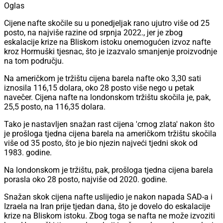
Oglas
Cijene nafte skočile su u ponedjeljak rano ujutro više od 25
posto, na najviše razine od srpnja 2022., jer je zbog
eskalacije krize na Bliskom istoku onemogućen izvoz nafte
kroz Hormuški tjesnac, što je izazvalo smanjenje proizvodnje
na tom području.
Na američkom je tržištu cijena barela nafte oko 3,30 sati
iznosila 116,15 dolara, oko 28 posto više nego u petak
navečer. Cijena nafte na londonskom tržištu skočila je, pak,
25,5 posto, na 116,35 dolara.
Tako je nastavljen snažan rast cijena 'crnog zlata' nakon što
je prošloga tjedna cijena barela na američkom tržištu skočila
više od 35 posto, što je bio njezin najveći tjedni skok od
1983. godine.
Na londonskom je tržištu, pak, prošloga tjedna cijena barela
porasla oko 28 posto, najviše od 2020. godine.
Snažan skok cijena nafte uslijedio je nakon napada SAD-a i
Izraela na Iran prije tjedan dana, što je dovelo do eskalacije
krize na Bliskom istoku. Zbog toga se nafta ne može izvoziti