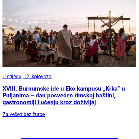
U srijedu, 12. kolovoza
XVIII. Burnumske ide u Eko kampusu „Krka“ u
Puljanima – dan posvećen rimskoj baštini,
gastronomiji i učenju kroz doživljaj
Za večeri bez žurbe