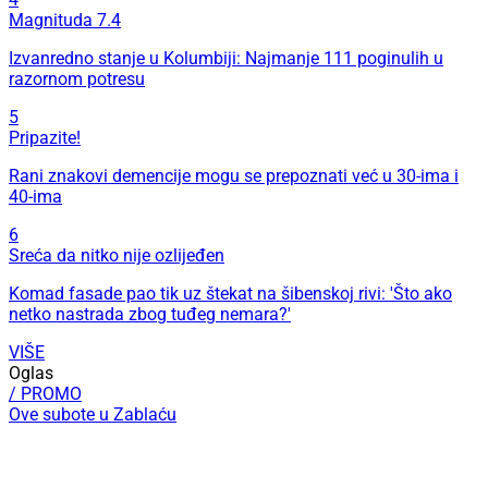
Magnituda 7.4
Izvanredno stanje u Kolumbiji: Najmanje 111 poginulih u
razornom potresu
5
Pripazite!
Rani znakovi demencije mogu se prepoznati već u 30-ima i
40-ima
6
Sreća da nitko nije ozlijeđen
Komad fasade pao tik uz štekat na šibenskoj rivi: 'Što ako
netko nastrada zbog tuđeg nemara?'
VIŠE
Oglas
/ PROMO
Ove subote u Zablaću