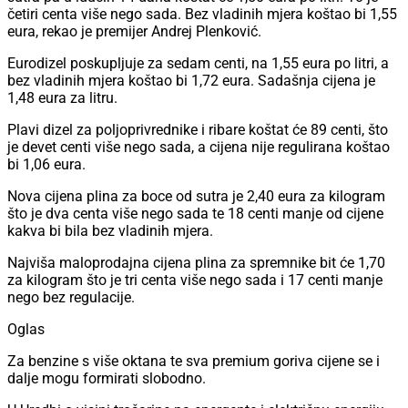
četiri centa više nego sada. Bez vladinih mjera koštao bi 1,55
eura, rekao je premijer Andrej Plenković.
Eurodizel poskupljuje za sedam centi, na 1,55 eura po litri, a
bez vladinih mjera koštao bi 1,72 eura. Sadašnja cijena je
1,48 eura za litru.
Plavi dizel za poljoprivrednike i ribare koštat će 89 centi, što
je devet centi više nego sada, a cijena nije regulirana koštao
bi 1,06 eura.
Nova cijena plina za boce od sutra je 2,40 eura za kilogram
što je dva centa više nego sada te 18 centi manje od cijene
kakva bi bila bez vladinih mjera.
Najviša maloprodajna cijena plina za spremnike bit će 1,70
za kilogram što je tri centa više nego sada i 17 centi manje
nego bez regulacije.
Oglas
Za benzine s više oktana te sva premium goriva cijene se i
dalje mogu formirati slobodno.