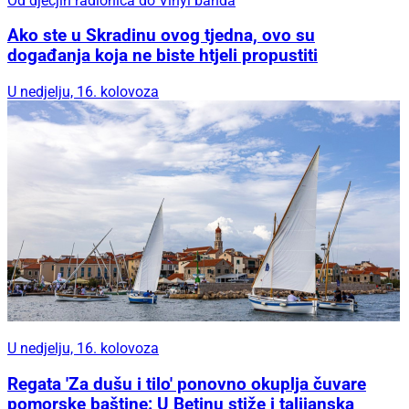
Od dječjih radionica do Vinyl banda
Ako ste u Skradinu ovog tjedna, ovo su
događanja koja ne biste htjeli propustiti
U nedjelju, 16. kolovoza
U nedjelju, 16. kolovoza
Regata 'Za dušu i tilo' ponovno okuplja čuvare
pomorske baštine: U Betinu stiže i talijanska