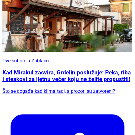
Ove subote u Zablaću
Kad Mirakul zasvira, Grdelin poslužuje: Peka, riba
i steakovi za ljetnu večer koju ne želite propustiti!
Što se događa kad klima radi, a prozori su zatvoreni?