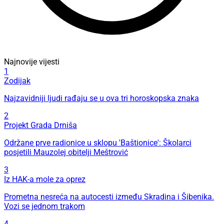
Najnovije vijesti
1
Zodijak
Najzavidniji ljudi rađaju se u ova tri horoskopska znaka
2
Projekt Grada Drniša
Održane prve radionice u sklopu 'Baštionice': Školarci
posjetili Mauzolej obitelji Meštrović
3
Iz HAK-a mole za oprez
Prometna nesreća na autocesti između Skradina i Šibenika.
Vozi se jednom trakom
4