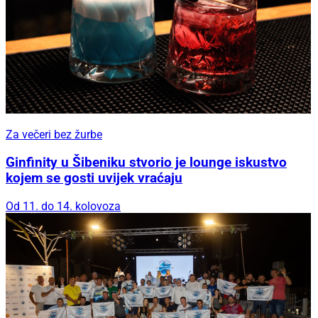
Za večeri bez žurbe
Ginfinity u Šibeniku stvorio je lounge iskustvo
kojem se gosti uvijek vraćaju
Od 11. do 14. kolovoza