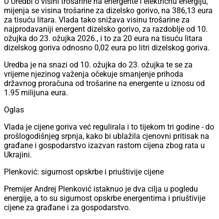
U Uredbi o visini trošarine na energente i električnu energiju,
mijenja se visina trošarine za dizelsko gorivo, na 386,13 eura
za tisuću litara. Vlada tako snižava visinu trošarine za
najprodavaniji energent dizelsko gorivo, za razdoblje od 10.
ožujka do 23. ožujka 2026., i to za 20 eura na tisuću litara
dizelskog goriva odnosno 0,02 eura po litri dizelskog goriva.
Uredba je na snazi od 10. ožujka do 23. ožujka te se za
vrijeme njezinog važenja očekuje smanjenje prihoda
državnog proračuna od trošarine na energente u iznosu od
1.95 milijuna eura.
Oglas
Vlada je cijene goriva već regulirala i to tijekom tri godine - do
prošlogodišnjeg srpnja, kako bi ublažila cjenovni pritisak na
građane i gospodarstvo izazvan rastom cijena zbog rata u
Ukrajini.
Plenković: sigurnost opskrbe i priuštivije cijene
Premijer Andrej Plenković istaknuo je dva cilja u pogledu
energije, a to su sigurnost opskrbe energentima i priuštivije
cijene za građane i za gospodarstvo.