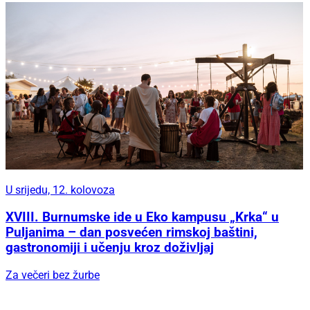
U srijedu, 12. kolovoza
XVIII. Burnumske ide u Eko kampusu „Krka“ u
Puljanima – dan posvećen rimskoj baštini,
gastronomiji i učenju kroz doživljaj
Za večeri bez žurbe