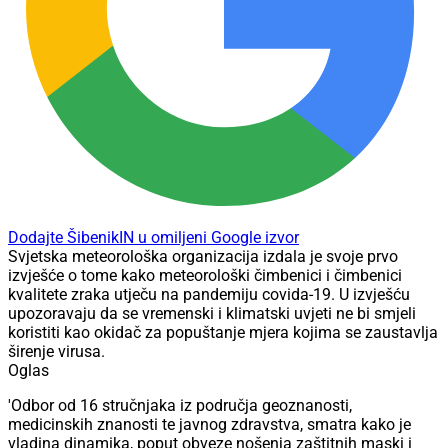
Dodajte ŠibenikIN u omiljeni Google izvor
Svjetska meteorološka organizacija izdala je svoje prvo
izvješće o tome kako meteorološki čimbenici i čimbenici
kvalitete zraka utječu na pandemiju covida-19. U izvješću
upozoravaju da se vremenski i klimatski uvjeti ne bi smjeli
koristiti kao okidač za popuštanje mjera kojima se zaustavlja
širenje virusa.
Oglas
'Odbor od 16 stručnjaka iz područja geoznanosti,
medicinskih znanosti te javnog zdravstva, smatra kako je
vladina dinamika, poput obveze nošenja zaštitnih maski i