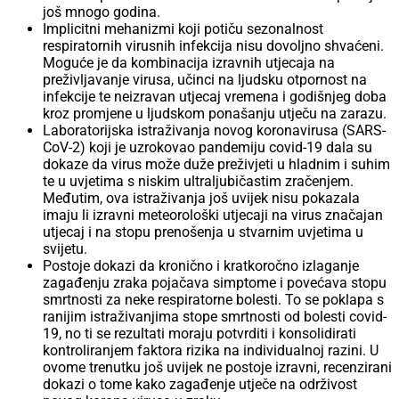
još mnogo godina.
Implicitni mehanizmi koji potiču sezonalnost
respiratornih virusnih infekcija nisu dovoljno shvaćeni.
Moguće je da kombinacija izravnih utjecaja na
preživljavanje virusa, učinci na ljudsku otpornost na
infekcije te neizravan utjecaj vremena i godišnjeg doba
kroz promjene u ljudskom ponašanju utječu na zarazu.
Laboratorijska istraživanja novog koronavirusa (SARS-
CoV-2) koji je uzrokovao pandemiju covid-19 dala su
dokaze da virus može duže preživjeti u hladnim i suhim
te u uvjetima s niskim ultraljubičastim zračenjem.
Međutim, ova istraživanja još uvijek nisu pokazala
imaju li izravni meteorološki utjecaji na virus značajan
utjecaj i na stopu prenošenja u stvarnim uvjetima u
svijetu.
Postoje dokazi da kronično i kratkoročno izlaganje
zagađenju zraka pojačava simptome i povećava stopu
smrtnosti za neke respiratorne bolesti. To se poklapa s
ranijim istraživanjima stope smrtnosti od bolesti covid-
19, no ti se rezultati moraju potvrditi i konsolidirati
kontroliranjem faktora rizika na individualnoj razini. U
ovome trenutku još uvijek ne postoje izravni, recenzirani
dokazi o tome kako zagađenje utječe na održivost