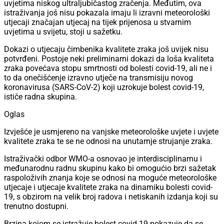
uvjetima niskog ultraljubičastog zračenja. Međutim, ova
istraživanja još nisu pokazala imaju li izravni meteorološki
utjecaji značajan utjecaj na tijek prijenosa u stvarnim
uvjetima u svijetu, stoji u sažetku.
Dokazi o utjecaju čimbenika kvalitete zraka još uvijek nisu
potvrđeni. Postoje neki preliminarni dokazi da loša kvaliteta
zraka povećava stopu smrtnosti od bolesti covid-19, ali ne i
to da onečišćenje izravno utječe na transmisiju novog
koronavirusa (SARS-CoV-2) koji uzrokuje bolest covid-19,
ističe radna skupina.
Oglas
Izvješće je usmjereno na vanjske meteorološke uvjete i uvjete
kvalitete zraka te se ne odnosi na unutarnje strujanje zraka.
Istraživački odbor WMO-a osnovao je interdisciplinarnu i
međunarodnu radnu skupinu kako bi omogućio brzi sažetak
raspoloživih znanja koje se odnosi na moguće meteorološke
utjecaje i utjecaje kvalitete zraka na dinamiku bolesti covid-
19, s obzirom na velik broj radova i netiskanih izdanja koji su
trenutno dostupni.
Brzina kojom se istražuje bolest covid-19 pokazuje da se