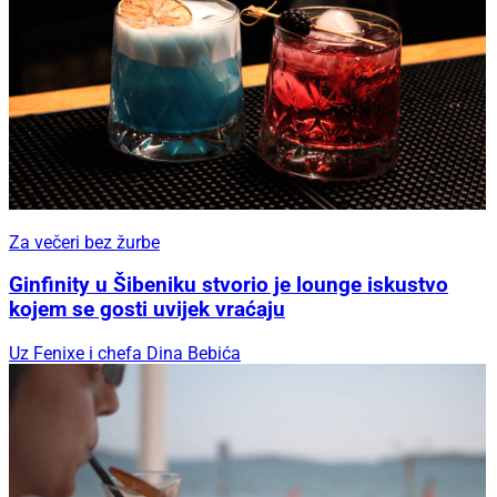
Za večeri bez žurbe
Ginfinity u Šibeniku stvorio je lounge iskustvo
kojem se gosti uvijek vraćaju
Uz Fenixe i chefa Dina Bebića