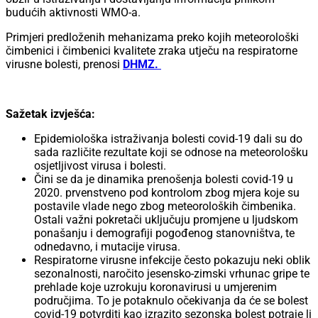
budućih aktivnosti WMO-a.
Primjeri predloženih mehanizama preko kojih meteorološki
čimbenici i čimbenici kvalitete zraka utječu na respiratorne
virusne bolesti, prenosi
DHMZ.
Sažetak izvješća:
Epidemiološka istraživanja bolesti covid-19 dali su do
sada različite rezultate koji se odnose na meteorološku
osjetljivost virusa i bolesti.
Čini se da je dinamika prenošenja bolesti covid-19 u
2020. prvenstveno pod kontrolom zbog mjera koje su
postavile vlade nego zbog meteoroloških čimbenika.
Ostali važni pokretači uključuju promjene u ljudskom
ponašanju i demografiji pogođenog stanovništva, te
odnedavno, i mutacije virusa.
Respiratorne virusne infekcije često pokazuju neki oblik
sezonalnosti, naročito jesensko-zimski vrhunac gripe te
prehlade koje uzrokuju koronavirusi u umjerenim
područjima. To je potaknulo očekivanja da će se bolest
covid-19 potvrditi kao izrazito sezonska bolest potraje li