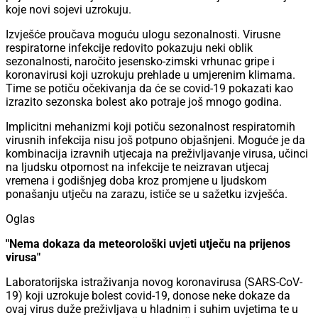
koje novi sojevi uzrokuju.
Izvješće proučava moguću ulogu sezonalnosti. Virusne
respiratorne infekcije redovito pokazuju neki oblik
sezonalnosti, naročito jesensko-zimski vrhunac gripe i
koronavirusi koji uzrokuju prehlade u umjerenim klimama.
Time se potiču očekivanja da će se covid-19 pokazati kao
izrazito sezonska bolest ako potraje još mnogo godina.
Implicitni mehanizmi koji potiču sezonalnost respiratornih
virusnih infekcija nisu još potpuno objašnjeni. Moguće je da
kombinacija izravnih utjecaja na preživljavanje virusa, učinci
na ljudsku otpornost na infekcije te neizravan utjecaj
vremena i godišnjeg doba kroz promjene u ljudskom
ponašanju utječu na zarazu, ističe se u sažetku izvješća.
Oglas
"Nema dokaza da meteorološki uvjeti utječu na prijenos
virusa"
Laboratorijska istraživanja novog koronavirusa (SARS-CoV-
19) koji uzrokuje bolest covid-19, donose neke dokaze da
ovaj virus duže preživljava u hladnim i suhim uvjetima te u