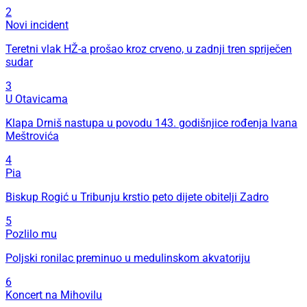
2
Novi incident
Teretni vlak HŽ-a prošao kroz crveno, u zadnji tren spriječen
sudar
3
U Otavicama
Klapa Drniš nastupa u povodu 143. godišnjice rođenja Ivana
Meštrovića
4
Pia
Biskup Rogić u Tribunju krstio peto dijete obitelji Zadro
5
Pozlilo mu
Poljski ronilac preminuo u medulinskom akvatoriju
6
Koncert na Mihovilu