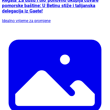
Regata 'Za dušu i tilo' ponovno okuplja čuvare
pomorske baštine: U Betinu stiže i talijanska
delegacija iz Gaete!
Idealno vrijeme za promjene