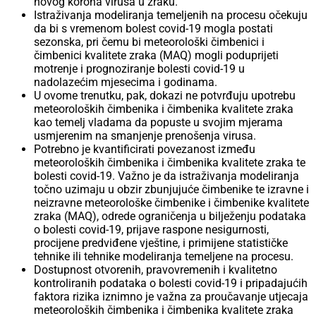
novog korona virusa u zraku.
Istraživanja modeliranja temeljenih na procesu očekuju
da bi s vremenom bolest covid-19 mogla postati
sezonska, pri čemu bi meteorološki čimbenici i
čimbenici kvalitete zraka (MAQ) mogli poduprijeti
motrenje i prognoziranje bolesti covid-19 u
nadolazećim mjesecima i godinama.
U ovome trenutku, pak, dokazi ne potvrđuju upotrebu
meteoroloških čimbenika i čimbenika kvalitete zraka
kao temelj vladama da popuste u svojim mjerama
usmjerenim na smanjenje prenošenja virusa.
Potrebno je kvantificirati povezanost između
meteoroloških čimbenika i čimbenika kvalitete zraka te
bolesti covid-19. Važno je da istraživanja modeliranja
točno uzimaju u obzir zbunjujuće čimbenike te izravne i
neizravne meteorološke čimbenike i čimbenike kvalitete
zraka (MAQ), odrede ograničenja u bilježenju podataka
o bolesti covid-19, prijave raspone nesigurnosti,
procijene predviđene vještine, i primijene statističke
tehnike ili tehnike modeliranja temeljene na procesu.
Dostupnost otvorenih, pravovremenih i kvalitetno
kontroliranih podataka o bolesti covid-19 i pripadajućih
faktora rizika iznimno je važna za proučavanje utjecaja
meteoroloških čimbenika i čimbenika kvalitete zraka