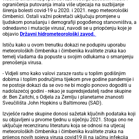
ograničenja putovanja imala više utjecaja na suzbijanje
širenja bolesti covid-19 u 2020. i 2021. nego meteorološki
čimbenici. Ostali važni pokretači uključuju promjene u
ljudskom ponašanju i demografiji pogođenog stanovništva, a
odnedavno i mutacije virusa', navodi se u priopćenju koje je
objavio
Državni hidrometeorološki zavod.
Ističu kako u ovom trenutku dokazi ne podupiru uporabu
meteoroloških čimbenika i čimbenika kvalitete zraka kao
temelj vladama da popuste u svojim odlukama o smanjenju
prenošenja virusa.
- Vidjeli smo kako valovi zaraze rastu u toplim godišnjim
dobima i toplim područjima tijekom prve godine pandemije i
ne postoje dokazi da se ovo ne bi moglo ponovo dogoditi u
nadolazećoj godini - rekao je supredsjedatelj radne skupine
dr. Ben Zaitchi, s Odjela za Zemlju i planetarne znanosti
Sveučilišta John Hopkins u Baltimoreu (SAD).
Izvješće radne skupine donosi sažetak ključnih podataka koji
su objavljeni u prvome tjednu u siječnju 2021. Stoga ono ne
uključuje recenziranu literaturu koja se odnosi na utjecaj
meteoroloških čimbenika i čimbenika kvalitete zraka na
prijenos novih sojeva virusa covid19 ili na jačinu infekcija