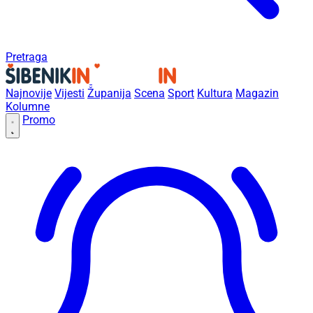
Pretraga
Najnovije
Vijesti
Županija
Scena
Sport
Kultura
Magazin
Kolumne
Promo