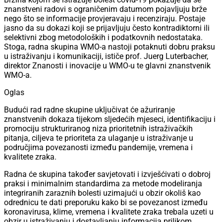
znanstveni radovi s ograničenim datumom pojavljuju brže
nego što se informacije provjeravaju i recenziraju. Postaje
jasno da su dokazi koji se prijavljuju često kontradiktorni ili
selektivni zbog metodoloških i podatkovnih nedostataka.
Stoga, radna skupina WMO-a nastoji potaknuti dobru praksu
u istraživanju i komunikaciji, ističe prof. Juerg Luterbacher,
direktor Znanosti i inovacije u WMO-u te glavni znanstvenik
WMO-a.
Oglas
Budući rad radne skupine uključivat će ažuriranje
znanstvenih dokaza tijekom sljedećih mjeseci, identifikaciju i
promociju strukturiranog niza prioritetnih istraživačkih
pitanja, ciljeva te prioriteta za ulaganje u istraživanje u
područjima povezanosti između pandemije, vremena i
kvalitete zraka.
Radna će skupina također savjetovati i izvješćivati o dobroj
praksi i minimalnim standardima za metode modeliranja
integriranih zaraznih bolesti uzimajući u obzir okoliš kao
odrednicu te dati preporuku kako bi se povezanost između
koronavirusa, klime, vremena i kvalitete zraka trebala uzeti u
obzir u istraživanju i dostavljanju informacija prilikom