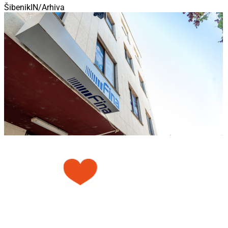
ŠibenikIN/Arhiva