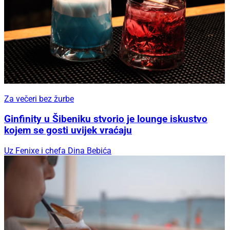
Za večeri bez žurbe
Ginfinity u Šibeniku stvorio je lounge iskustvo
kojem se gosti uvijek vraćaju
Uz Fenixe i chefa Dina Bebića