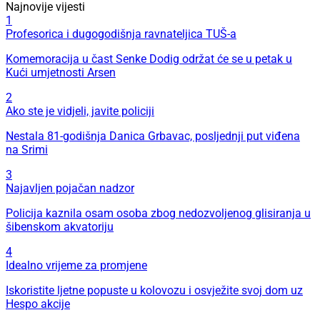
Najnovije vijesti
1
Profesorica i dugogodišnja ravnateljica TUŠ-a
Komemoracija u čast Senke Dodig održat će se u petak u
Kući umjetnosti Arsen
2
Ako ste je vidjeli, javite policiji
Nestala 81-godišnja Danica Grbavac, posljednji put viđena
na Srimi
3
Najavljen pojačan nadzor
Policija kaznila osam osoba zbog nedozvoljenog glisiranja u
šibenskom akvatoriju
4
Idealno vrijeme za promjene
Iskoristite ljetne popuste u kolovozu i osvježite svoj dom uz
Hespo akcije