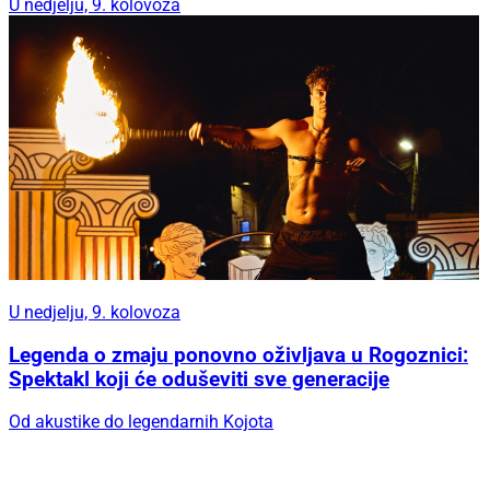
U nedjelju, 9. kolovoza
U nedjelju, 9. kolovoza
Legenda o zmaju ponovno oživljava u Rogoznici:
Spektakl koji će oduševiti sve generacije
Od akustike do legendarnih Kojota