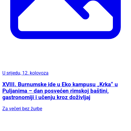
U srijedu, 12. kolovoza
XVIII. Burnumske ide u Eko kampusu „Krka“ u
Puljanima – dan posvećen rimskoj baštini,
gastronomiji i učenju kroz doživljaj
Za večeri bez žurbe