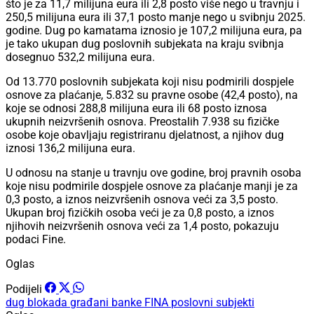
što je za 11,7 milijuna eura ili 2,8 posto više nego u travnju i
250,5 milijuna eura ili 37,1 posto manje nego u svibnju 2025.
godine. Dug po kamatama iznosio je 107,2 milijuna eura, pa
je tako ukupan dug poslovnih subjekata na kraju svibnja
dosegnuo 532,2 milijuna eura.
Od 13.770 poslovnih subjekata koji nisu podmirili dospjele
osnove za plaćanje, 5.832 su pravne osobe (42,4 posto), na
koje se odnosi 288,8 milijuna eura ili 68 posto iznosa
ukupnih neizvršenih osnova. Preostalih 7.938 su fizičke
osobe koje obavljaju registriranu djelatnost, a njihov dug
iznosi 136,2 milijuna eura.
U odnosu na stanje u travnju ove godine, broj pravnih osoba
koje nisu podmirile dospjele osnove za plaćanje manji je za
0,3 posto, a iznos neizvršenih osnova veći za 3,5 posto.
Ukupan broj fizičkih osoba veći je za 0,8 posto, a iznos
njihovih neizvršenih osnova veći za 1,4 posto, pokazuju
podaci Fine.
Oglas
Podijeli
dug
blokada
građani
banke
FINA
poslovni subjekti