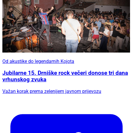
Od akustike do legendarnih Kojota
Jubilarne 15. Drniške rock večeri donose tri dana
vrhunskog zvuka
Važan korak prema zelenijem javnom prijevozu