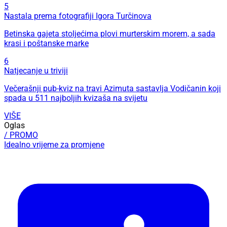
5
Nastala prema fotografiji Igora Turčinova
Betinska gajeta stoljećima plovi murterskim morem, a sada
krasi i poštanske marke
6
Natjecanje u triviji
Večerašnji pub-kviz na travi Azimuta sastavlja Vodičanin koji
spada u 511 najboljih kvizaša na svijetu
VIŠE
Oglas
/ PROMO
Idealno vrijeme za promjene