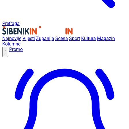
Pretraga
Najnovije
Vijesti
Županija
Scena
Sport
Kultura
Magazin
Kolumne
Promo