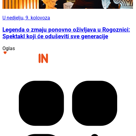
U nedjelju, 9. kolovoza
Legenda o zmaju ponovno oživljava u Rogoznici:
Spektakl koji će oduševiti sve generacije
Oglas