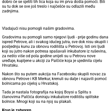
dobro će se sjetiti tih lica koja su im prva došla pomoći. Bili
su tu dok se sve još treslo i najčešće su odlazili među
zadnjima.
Vladajući nisu pomogli našim gradovima.
Gradovima su pomogli samo njegovi ljudi - prije godinu dana
ispred Petrove, ali i svakog idućeg jutra, sve dok nisu skupili i
posljednju kunu za obnovu rodilišta u Petrovoj. Isti oni ljudi
koji su jutro nakon potresa spašavali inkubatore iz ruševina,
za nešto više od pola godine unijeli su u Petrovu nove
uređaje, kupljene u akciji za Palčiće koja je ujedinila cijelu
Hrvatsku.
Nakon što su putem aukcija na Facebooku skupili novac za
obnovu Petrove i KB Merkur, krenuli su dalje i najavili pomoć
bolnicama po cijeloj u Hrvatskoj.
Tada je nastala fotografija na kojoj Boysi u Splitu s
članovima Palčića doniraju inkubatore rodilištu splitske
bolnice. Mnogi koji su na njoj su plakali.
Krug je zatvoren