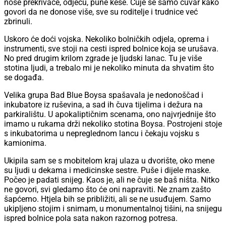
nose prekrivače, odjeću, pune kese. Čuje se samo čuvar kako
govori da ne donose više, sve su roditelje i trudnice već
zbrinuli.
Uskoro će doći vojska. Nekoliko bolničkih odjela, oprema i
instrumenti, sve stoji na cesti ispred bolnice koja se urušava.
No pred drugim krilom zgrade je ljudski lanac. Tu je više
stotina ljudi, a trebalo mi je nekoliko minuta da shvatim što
se događa.
Velika grupa Bad Blue Boysa spašavala je nedonoščad i
inkubatore iz ruševina, a sad ih čuva tijelima i dežura na
parkiralištu. U apokaliptičnim scenama, ono najvrjednije što
imamo u rukama drži nekoliko stotina Boysa. Postrojeni stoje
s inkubatorima u nepreglednom lancu i čekaju vojsku s
kamionima.
Ukipila sam se s mobitelom kraj ulaza u dvorište, oko mene
su ljudi u dekama i medicinske sestre. Puše i dijele maske.
Počeo je padati snijeg. Kaos je, ali ne čuje se baš ništa. Nitko
ne govori, svi gledamo što će oni napraviti. Ne znam zašto
šapćemo. Htjela bih se približiti, ali se ne usuđujem. Samo
ukipljeno stojim i snimam, u monumentalnoj tišini, na snijegu
ispred bolnice pola sata nakon razornog potresa.