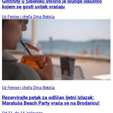
Ginfinity u Šibeniku stvorio je lounge iskustvo
kojem se gosti uvijek vraćaju
Uz Fenixe i chefa Dina Bebića
Uz Fenixe i chefa Dina Bebića
Rezervirajte petak za odličan ljetni izlazak:
Maratuša Beach Party vraća se na Brodaricu!