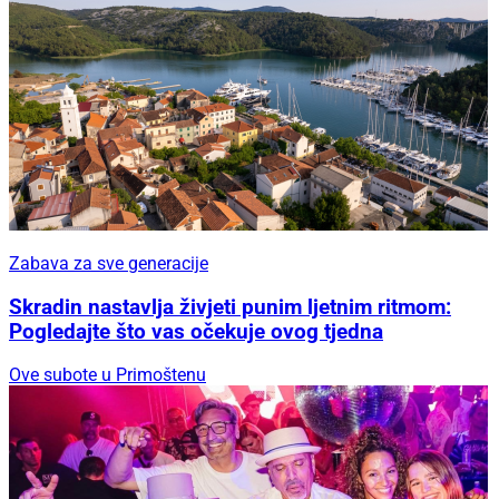
Zabava za sve generacije
Skradin nastavlja živjeti punim ljetnim ritmom:
Pogledajte što vas očekuje ovog tjedna
Ove subote u Primoštenu