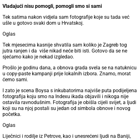
Vladajući nisu pomogli, pomogli smo si sami
Tek satima nakon vidjela sam fotografije koje su tada već
ušle u gotovo svaki dom u Hrvatskoj.
Oglas
Tek mjesecima kasnije shvatila sam koliko je Zagreb tog
jutra ranjen i da više nikad neće biti isti. Gotovo da se ne
sjećamo kako je nekad izgledao.
Prošlo je godinu dana, a obnova grada svela se na natuknicu
u copy-paste kampanji prije lokalnih izbora. Znamo, morat
ćemo sami.
I zato je scena Boysa s inkubatorima najviše puta podijeljena
fotografija koju smo na Indexu ikada objavili i nikoga nije
ostavila ravnodušnim. Fotografija je obišla cijeli svijet, a ljudi
koji su na njoj postali su jedan od simbola obnove i novog
početka.
Oglas
Liječnici i rodilje iz Petrove, kao i unesrećeni ljudi na Baniji,