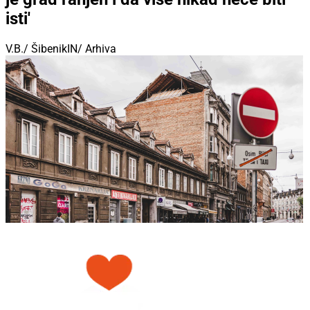
isti'
V.B./ ŠibenikIN/ Arhiva