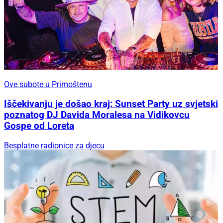
Ove subote u Primoštenu
Iščekivanju je došao kraj: Sunset Party uz svjetski
poznatog DJ Davida Moralesa na Vidikovcu
Gospe od Loreta
Besplatne radionice za djecu