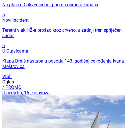
Na plaži u Crikvenici bor pao na osmero kupača
5
Novi incident
Teretni vlak HŽ-a prošao kroz crveno, u zadnji tren spriječen
sudar
6
U Otavicama
Klapa Drniš nastupa u povodu 143. godišnjice rođenja Ivana
Meštrovića
VIŠE
Oglas
/ PROMO
U nedjelju, 16. kolovoza