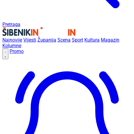
Pretraga
Najnovije
Vijesti
Županija
Scena
Sport
Kultura
Magazin
Kolumne
Promo