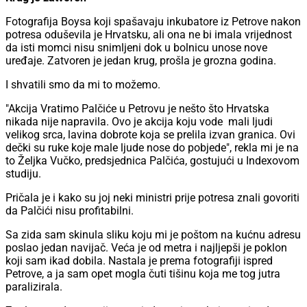
Fotografija Boysa koji spašavaju inkubatore iz Petrove nakon
potresa oduševila je Hrvatsku, ali ona ne bi imala vrijednost
da isti momci nisu snimljeni dok u bolnicu unose nove
uređaje. Zatvoren je jedan krug, prošla je grozna godina.
I shvatili smo da mi to možemo.
"Akcija Vratimo Palčiće u Petrovu je nešto što Hrvatska
nikada nije napravila. Ovo je akcija koju vode mali ljudi
velikog srca, lavina dobrote koja se prelila izvan granica. Ovi
dečki su ruke koje male ljude nose do pobjede", rekla mi je na
to Željka Vučko, predsjednica Palčića, gostujući u Indexovom
studiju.
Pričala je i kako su joj neki ministri prije potresa znali govoriti
da Palčići nisu profitabilni.
Sa zida sam skinula sliku koju mi je poštom na kućnu adresu
poslao jedan navijač. Veća je od metra i najljepši je poklon
koji sam ikad dobila. Nastala je prema fotografiji ispred
Petrove, a ja sam opet mogla čuti tišinu koja me tog jutra
paralizirala.