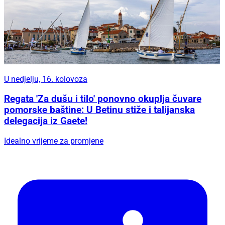
U nedjelju, 16. kolovoza
Regata 'Za dušu i tilo' ponovno okuplja čuvare
pomorske baštine: U Betinu stiže i talijanska
delegacija iz Gaete!
Idealno vrijeme za promjene