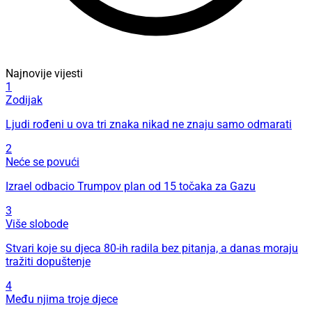
Najnovije vijesti
1
Zodijak
Ljudi rođeni u ova tri znaka nikad ne znaju samo odmarati
2
Neće se povući
Izrael odbacio Trumpov plan od 15 točaka za Gazu
3
Više slobode
Stvari koje su djeca 80-ih radila bez pitanja, a danas moraju
tražiti dopuštenje
4
Među njima troje djece