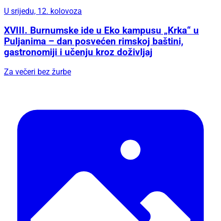
U srijedu, 12. kolovoza
XVIII. Burnumske ide u Eko kampusu „Krka“ u
Puljanima – dan posvećen rimskoj baštini,
gastronomiji i učenju kroz doživljaj
Za večeri bez žurbe