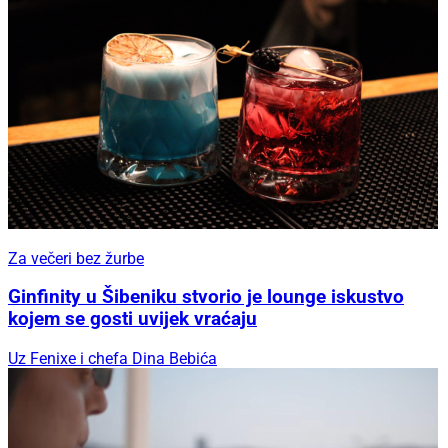
Za večeri bez žurbe
Ginfinity u Šibeniku stvorio je lounge iskustvo
kojem se gosti uvijek vraćaju
Uz Fenixe i chefa Dina Bebića