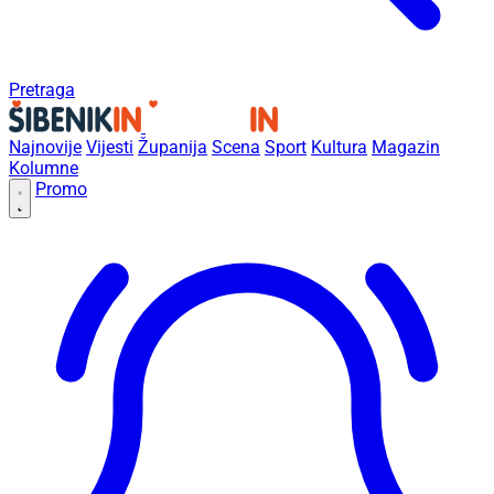
Pretraga
Najnovije
Vijesti
Županija
Scena
Sport
Kultura
Magazin
Kolumne
Promo