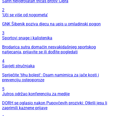
Šarin nevjerojatan tricaš protiv Cipra
2
'Uči se više od nogometa'
GNK Šibenik poziva djecu na upis u omladinski pogon
3
Sportovi snage i kalistenika
Brodarica sutra domaćin nesvakidašnjeg sportskog
natjecanja, prijavite se ili dođite pogledati
4
Savjeti stručnjaka
Spriječite 'tihu bolest': Osam namirnica za jače kosti i
prevenciju osteoporoze
5
Jutros održao konferenciju za medije
DORH se oglasio nakon Pupovčevih prozivki: Otkrili jesu li
zaprimili kaznene prijave