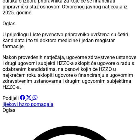
odluka o izboru pripravnika za koje će se financirati
pripravnički staž osnovom Otvorenog javnog natječaja iz
2025. godine.
Oglas
U prijedlogu Liste prvenstva pripravnika uvrštena su četiri
kandidata i to tri doktora medicine i jedan magistar
farmacije.
Nakon provedenih natječaja, ugovorne zdravstvene ustanove
i drugi ugovorni subjekti HZZO-a sklopit će ugovore o radu s
odabranim kandidatima, na osnovi kojih će HZZO u
najkraćem roku sklopiti ugovore o financiranju s ugovornim
zdravstvenim ustanovama i drugim ugovornim subjektima
HZZO-a.
Podijeli
lijekovi
hzzo
pomagala
Oglas