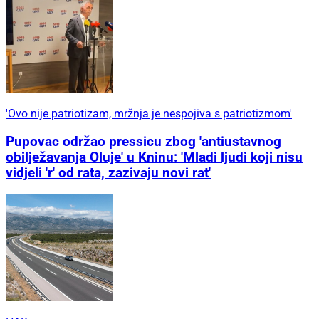
'Ovo nije patriotizam, mržnja je nespojiva s patriotizmom'
Pupovac održao pressicu zbog 'antiustavnog
obilježavanja Oluje' u Kninu: 'Mladi ljudi koji nisu
vidjeli 'r' od rata, zazivaju novi rat'