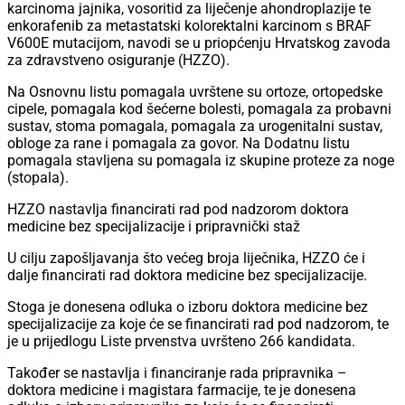
karcinoma jajnika, vosoritid za liječenje ahondroplazije te
enkorafenib za metastatski kolorektalni karcinom s BRAF
V600E mutacijom, navodi se u priopćenju Hrvatskog zavoda
za zdravstveno osiguranje (HZZO).
Na Osnovnu listu pomagala uvrštene su ortoze, ortopedske
cipele, pomagala kod šećerne bolesti, pomagala za probavni
sustav, stoma pomagala, pomagala za urogenitalni sustav,
obloge za rane i pomagala za govor. Na Dodatnu listu
pomagala stavljena su pomagala iz skupine proteze za noge
(stopala).
HZZO nastavlja financirati rad pod nadzorom doktora
medicine bez specijalizacije i pripravnički staž
U cilju zapošljavanja što većeg broja liječnika, HZZO će i
dalje financirati rad doktora medicine bez specijalizacije.
Stoga je donesena odluka o izboru doktora medicine bez
specijalizacije za koje će se financirati rad pod nadzorom, te
je u prijedlogu Liste prvenstva uvršteno 266 kandidata.
Također se nastavlja i financiranje rada pripravnika –
doktora medicine i magistara farmacije, te je donesena