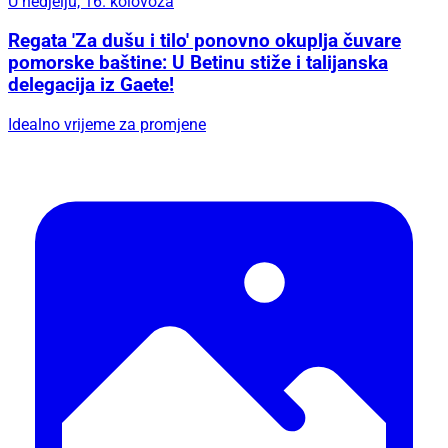
U nedjelju, 16. kolovoza
Regata 'Za dušu i tilo' ponovno okuplja čuvare
pomorske baštine: U Betinu stiže i talijanska
delegacija iz Gaete!
Idealno vrijeme za promjene