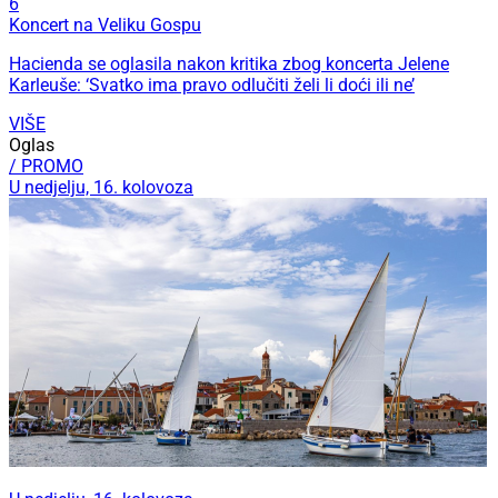
6
Koncert na Veliku Gospu
Hacienda se oglasila nakon kritika zbog koncerta Jelene
Karleuše: ‘Svatko ima pravo odlučiti želi li doći ili ne’
VIŠE
Oglas
/ PROMO
U nedjelju, 16. kolovoza