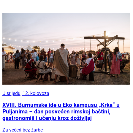
U srijedu, 12. kolovoza
XVIII. Burnumske ide u Eko kampusu „Krka“ u
Puljanima – dan posvećen rimskoj baštini,
gastronomiji i učenju kroz doživljaj
Za večeri bez žurbe