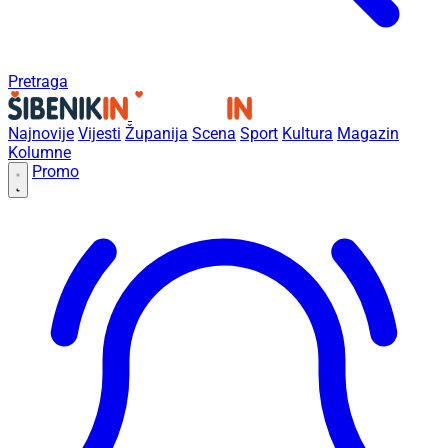
Pretraga
Najnovije
Vijesti
Županija
Scena
Sport
Kultura
Magazin
Kolumne
Promo