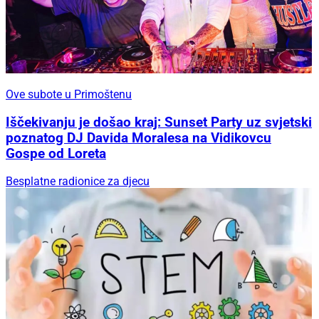
Ove subote u Primoštenu
Iščekivanju je došao kraj: Sunset Party uz svjetski
poznatog DJ Davida Moralesa na Vidikovcu
Gospe od Loreta
Besplatne radionice za djecu