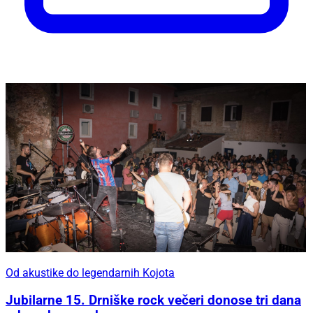
Od akustike do legendarnih Kojota
Jubilarne 15. Drniške rock večeri donose tri dana