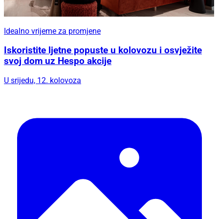
Idealno vrijeme za promjene
Iskoristite ljetne popuste u kolovozu i osvježite
svoj dom uz Hespo akcije
U srijedu, 12. kolovoza