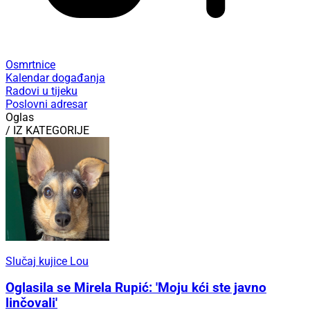
Osmrtnice
Kalendar događanja
Radovi u tijeku
Poslovni adresar
Oglas
/ IZ KATEGORIJE
Slučaj kujice Lou
Oglasila se Mirela Rupić: 'Moju kći ste javno
linčovali'