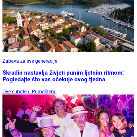
Zabava za sve generacije
Skradin nastavlja živjeti punim ljetnim ritmom:
Pogledajte što vas očekuje ovog tjedna
Ove subote u Primoštenu