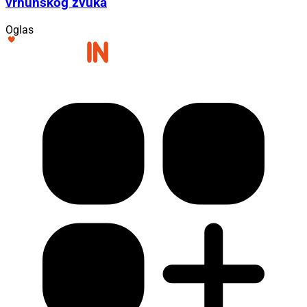
vrhunskog zvuka
Oglas