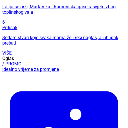
Italija se prži, Mađarska i Rumunjska gase rasvjetu zbog
toplinskog vala
6
Pritisak
Sedam stvari koje svaka mama želi reći naglas, ali ih ipak
prešuti
VIŠE
Oglas
/ PROMO
Idealno vrijeme za promjene