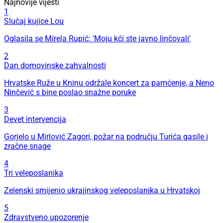
Najnovije vijesti
1
Slučaj kujice Lou
Oglasila se Mirela Rupić: 'Moju kći ste javno linčovali'
2
Dan domovinske zahvalnosti
Hrvatske Ruže u Kninu održale koncert za pamćenje, a Neno
Ninčević s bine poslao snažne poruke
3
Devet intervencija
Gorjelo u Mirlović Zagori, požar na području Turića gasile i
zračne snage
4
Tri veleposlanika
Zelenski smijenio ukrajinskog veleposlanika u Hrvatskoj
5
Zdravstveno upozorenje