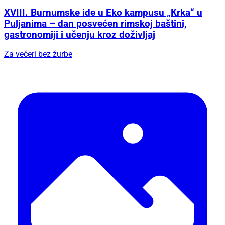
XVIII. Burnumske ide u Eko kampusu „Krka“ u
Puljanima – dan posvećen rimskoj baštini,
gastronomiji i učenju kroz doživljaj
Za večeri bez žurbe