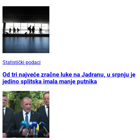
Statistički podaci
Od tri najveće zračne luke na Jadranu, u srpnju je
jedino splitska imala manje putnika