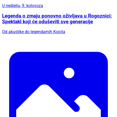
U nedjelju, 9. kolovoza
Legenda o zmaju ponovno oživljava u Rogoznici:
Spektakl koji će oduševiti sve generacije
Od akustike do legendarnih Kojota