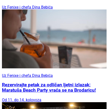
Uz Fenixe i chefa Dina Bebića
Uz Fenixe i chefa Dina Bebića
Rezervirajte petak za odličan ljetni izlazak:
Maratuša Beach Party vraća se na Brodaricu!
Od 11. do 14. kolovoza