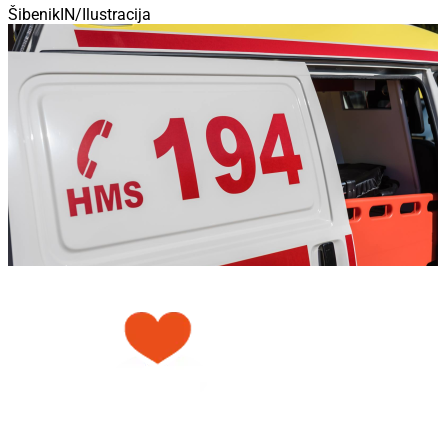
ŠibenikIN/Ilustracija