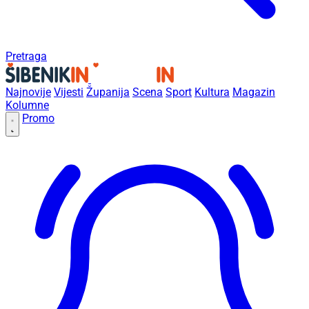
Pretraga
Najnovije
Vijesti
Županija
Scena
Sport
Kultura
Magazin
Kolumne
Promo