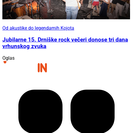
Od akustike do legendarnih Kojota
Jubilarne 15. Drniške rock večeri donose tri dana
vrhunskog zvuka
Oglas