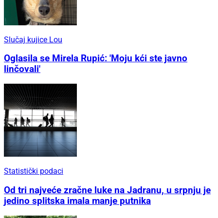
Slučaj kujice Lou
Oglasila se Mirela Rupić: 'Moju kći ste javno
linčovali'
Statistički podaci
Od tri najveće zračne luke na Jadranu, u srpnju je
jedino splitska imala manje putnika