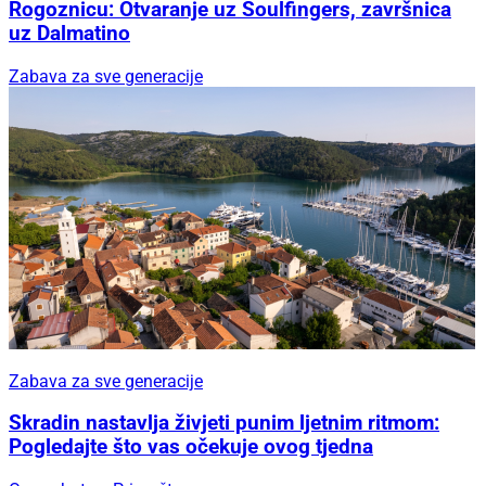
Rogoznicu: Otvaranje uz Soulfingers, završnica
uz Dalmatino
Zabava za sve generacije
Zabava za sve generacije
Skradin nastavlja živjeti punim ljetnim ritmom:
Pogledajte što vas očekuje ovog tjedna