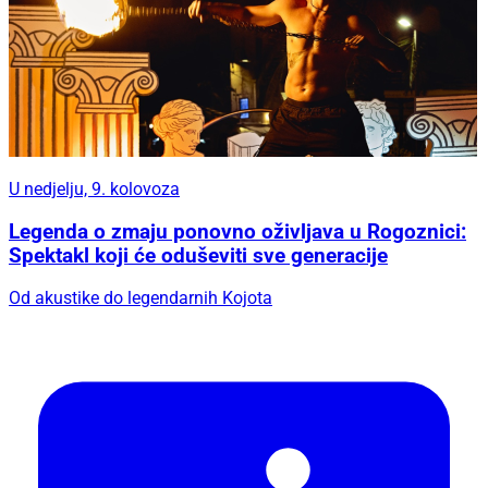
U nedjelju, 9. kolovoza
Legenda o zmaju ponovno oživljava u Rogoznici:
Spektakl koji će oduševiti sve generacije
Od akustike do legendarnih Kojota