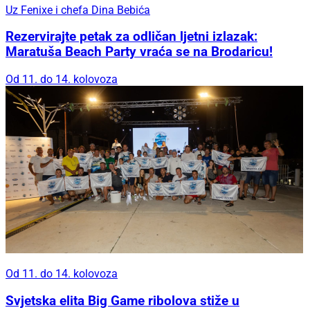
Uz Fenixe i chefa Dina Bebića
Rezervirajte petak za odličan ljetni izlazak:
Maratuša Beach Party vraća se na Brodaricu!
Od 11. do 14. kolovoza
Od 11. do 14. kolovoza
Svjetska elita Big Game ribolova stiže u