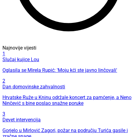
Najnovije vijesti
1
Slučaj kujice Lou
Oglasila se Mirela Rupić: 'Moju kći ste javno linčovali'
2
Dan domovinske zahvalnosti
Hrvatske Ruže u Kninu održale koncert za pamćenje, a Neno
Ninčević s bine poslao snažne poruke
3
Devet intervencija
Gorjelo u Mirlović Zagori, požar na području Turića gasile i
zračne snage