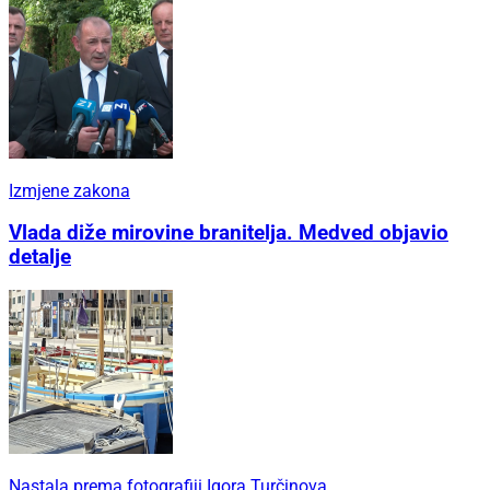
Izmjene zakona
Vlada diže mirovine branitelja. Medved objavio
detalje
Nastala prema fotografiji Igora Turčinova