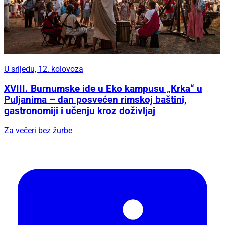
U srijedu, 12. kolovoza
XVIII. Burnumske ide u Eko kampusu „Krka“ u
Puljanima – dan posvećen rimskoj baštini,
gastronomiji i učenju kroz doživljaj
Za večeri bez žurbe