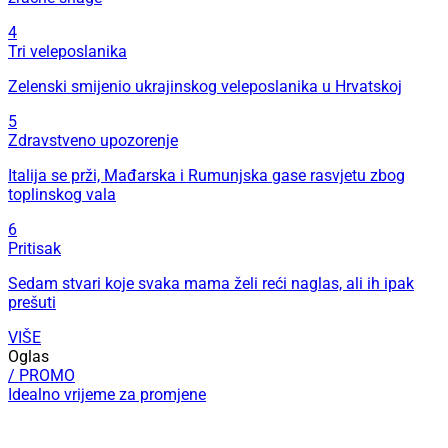
4
Tri veleposlanika
Zelenski smijenio ukrajinskog veleposlanika u Hrvatskoj
5
Zdravstveno upozorenje
Italija se prži, Mađarska i Rumunjska gase rasvjetu zbog
toplinskog vala
6
Pritisak
Sedam stvari koje svaka mama želi reći naglas, ali ih ipak
prešuti
VIŠE
Oglas
/ PROMO
Idealno vrijeme za promjene