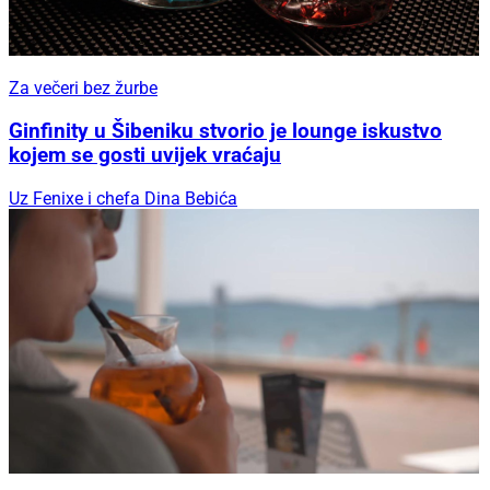
Za večeri bez žurbe
Ginfinity u Šibeniku stvorio je lounge iskustvo
kojem se gosti uvijek vraćaju
Uz Fenixe i chefa Dina Bebića