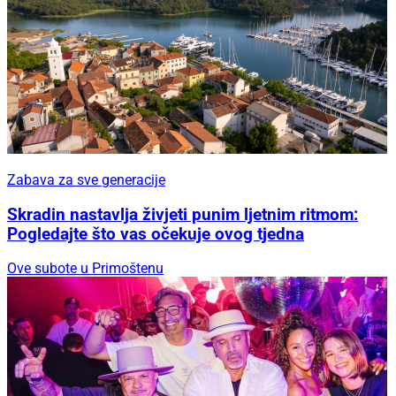
Zabava za sve generacije
Skradin nastavlja živjeti punim ljetnim ritmom:
Pogledajte što vas očekuje ovog tjedna
Ove subote u Primoštenu