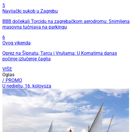
5
Navijački sukob u Zagrebu
BBB dočekali Torcidu na zagrebačkom aerodromu: Snimljena
masovna tučnjava na parkingu
6
Ovog vikenda
Oprez na Šipnatu, Tarcu i Vruljama: U Kornatima danas
počinje izlučenje čaglja
VIŠE
Oglas
/ PROMO
U nedjelju, 16. kolovoza