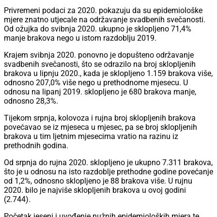
Privremeni podaci za 2020. pokazuju da su epidemiološke
mjere znatno utjecale na održavanje svadbenih svečanosti.
Od ožujka do svibnja 2020. ukupno je sklopljeno 71,4%
manje brakova nego u istom razdoblju 2019.
Krajem svibnja 2020. ponovno je dopušteno održavanje
svadbenih svečanosti, što se odrazilo na broj sklopljenih
brakova u lipnju 2020., kada je sklopljeno 1.159 brakova više,
odnosno 207,0% više nego u prethodnome mjesecu. U
odnosu na lipanj 2019. sklopljeno je 680 brakova manje,
odnosno 28,3%.
Tijekom srpnja, kolovoza i rujna broj sklopljenih brakova
povećavao se iz mjeseca u mjesec, pa se broj sklopljenih
brakova u tim ljetnim mjesecima vratio na razinu iz
prethodnih godina.
Od srpnja do rujna 2020. sklopljeno je ukupno 7.311 brakova,
što je u odnosu na isto razdoblje prethodne godine povećanje
od 1,2%, odnosno sklopljeno je 88 brakova više. U rujnu
2020. bilo je najviše sklopljenih brakova u ovoj godini
(2.744).
Početak jeseni i uvođenje nužnih epidemioloških mjera te