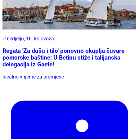
U nedjelju, 16. kolovoza
Regata 'Za dušu i tilo' ponovno okuplja čuvare
pomorske baštine: U Betinu stiže i talijanska
delegacija iz Gaete!
Idealno vrijeme za promjene