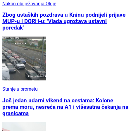
Nakon obilježavanja Oluje
Zbog ustaških pozdrava u Kninu podnijeli prijave
MUP-u i DORH-u: 'Vlada ugrožava ustavni
poredak'
Stanje u prometu
Još jedan udarni vikend na cestama: Kolone
prema moru, nesreća na A1 i višesatna čekanja na
granicama