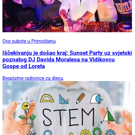
Ove subote u Primoštenu
Iščekivanju je došao kraj: Sunset Party uz svjetski
poznatog DJ Davida Moralesa na Vidikovcu
Gospe od Loreta
Besplatne radionice za djecu