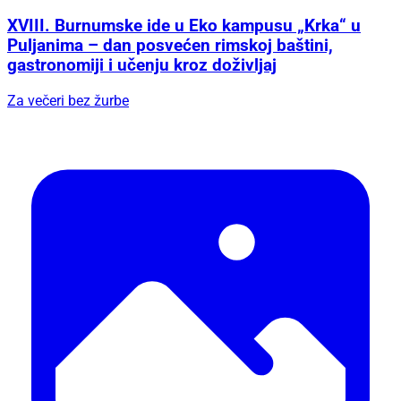
XVIII. Burnumske ide u Eko kampusu „Krka“ u
Puljanima – dan posvećen rimskoj baštini,
gastronomiji i učenju kroz doživljaj
Za večeri bez žurbe