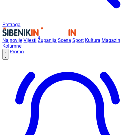
Pretraga
Najnovije
Vijesti
Županija
Scena
Sport
Kultura
Magazin
Kolumne
Promo