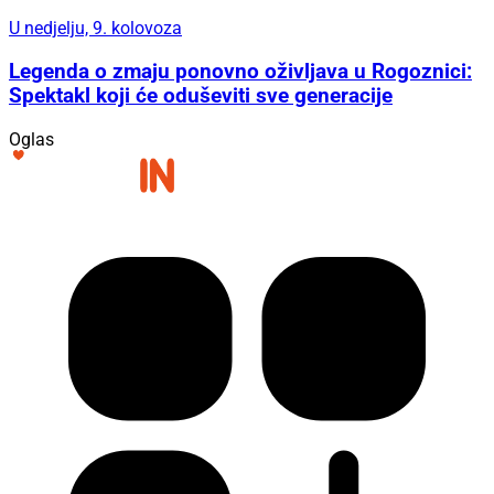
U nedjelju, 9. kolovoza
Legenda o zmaju ponovno oživljava u Rogoznici:
Spektakl koji će oduševiti sve generacije
Oglas