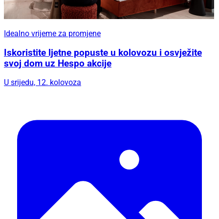
Idealno vrijeme za promjene
Iskoristite ljetne popuste u kolovozu i osvježite
svoj dom uz Hespo akcije
U srijedu, 12. kolovoza