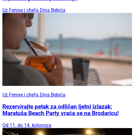
Uz Fenixe i chefa Dina Bebića
Uz Fenixe i chefa Dina Bebića
Rezervirajte petak za odličan ljetni izlazak:
Maratuša Beach Party vraća se na Brodaricu!
Od 11. do 14. kolovoza