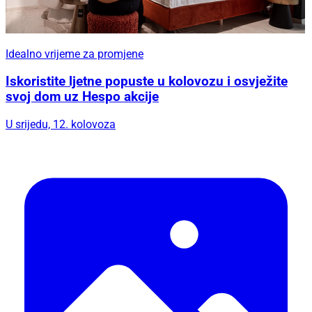
Idealno vrijeme za promjene
Iskoristite ljetne popuste u kolovozu i osvježite
svoj dom uz Hespo akcije
U srijedu, 12. kolovoza