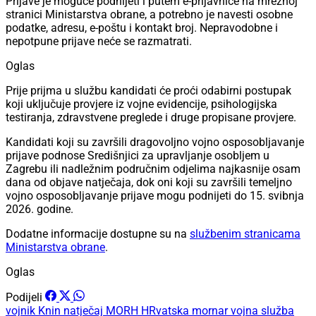
Prijave je moguće podnijeti i putem e-prijavnice na mrežnoj
stranici Ministarstva obrane, a potrebno je navesti osobne
podatke, adresu, e-poštu i kontakt broj. Nepravodobne i
nepotpune prijave neće se razmatrati.
Oglas
Prije prijma u službu kandidati će proći odabirni postupak
koji uključuje provjere iz vojne evidencije, psihologijska
testiranja, zdravstvene preglede i druge propisane provjere.
Kandidati koji su završili dragovoljno vojno osposobljavanje
prijave podnose Središnjici za upravljanje osobljem u
Zagrebu ili nadležnim područnim odjelima najkasnije osam
dana od objave natječaja, dok oni koji su završili temeljno
vojno osposobljavanje prijave mogu podnijeti do 15. svibnja
2026. godine.
Dodatne informacije dostupne su na
službenim stranicama
Ministarstva obrane
.
Oglas
Podijeli
vojnik
Knin
natječaj
MORH
HRvatska
mornar
vojna služba