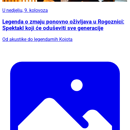
U nedjelju, 9. kolovoza
Legenda o zmaju ponovno oživljava u Rogoznici:
Spektakl koji će oduševiti sve generacije
Od akustike do legendarnih Kojota