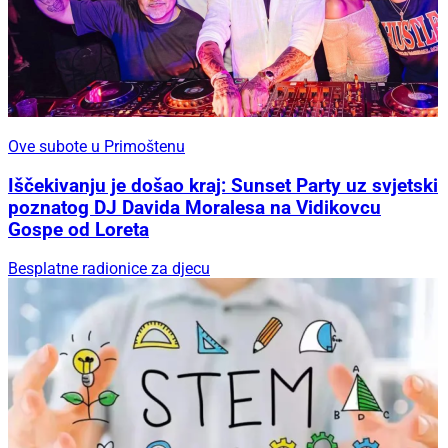
Ove subote u Primoštenu
Iščekivanju je došao kraj: Sunset Party uz svjetski
poznatog DJ Davida Moralesa na Vidikovcu
Gospe od Loreta
Besplatne radionice za djecu