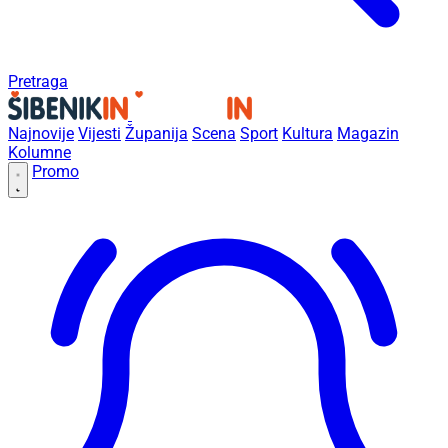
Pretraga
Najnovije
Vijesti
Županija
Scena
Sport
Kultura
Magazin
Kolumne
Promo