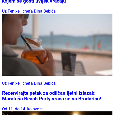
kojem se gosti uvijek vraćaju
Uz Fenixe i chefa Dina Bebića
Uz Fenixe i chefa Dina Bebića
Rezervirajte petak za odličan ljetni izlazak:
Maratuša Beach Party vraća se na Brodaricu!
Od 11. do 14. kolovoza