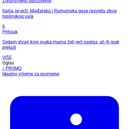
Zdravstveno upozorenje
Italija se prži, Mađarska i Rumunjska gase rasvjetu zbog
toplinskog vala
6
Pritisak
Sedam stvari koje svaka mama želi reći naglas, ali ih ipak
prešuti
VIŠE
Oglas
/ PROMO
Idealno vrijeme za promjene