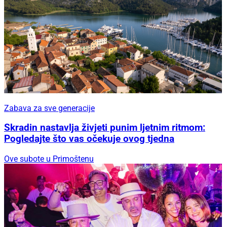
Zabava za sve generacije
Skradin nastavlja živjeti punim ljetnim ritmom:
Pogledajte što vas očekuje ovog tjedna
Ove subote u Primoštenu