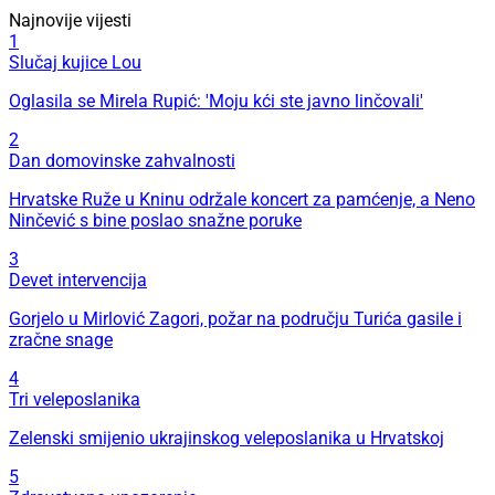
Najnovije vijesti
1
Slučaj kujice Lou
Oglasila se Mirela Rupić: 'Moju kći ste javno linčovali'
2
Dan domovinske zahvalnosti
Hrvatske Ruže u Kninu održale koncert za pamćenje, a Neno
Ninčević s bine poslao snažne poruke
3
Devet intervencija
Gorjelo u Mirlović Zagori, požar na području Turića gasile i
zračne snage
4
Tri veleposlanika
Zelenski smijenio ukrajinskog veleposlanika u Hrvatskoj
5