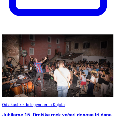
Od akustike do legendarnih Kojota
Jubilarne 15. Drniške rock večeri donose tri dana