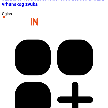
vrhunskog zvuka
Oglas