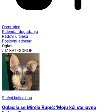
Osmrtnice
Kalendar događanja
Radovi u tijeku
Poslovni adresar
Oglas
/ IZ KATEGORIJE
Slučaj kujice Lou
Oglasila se Mirela Rupić: 'Moju kći ste javno