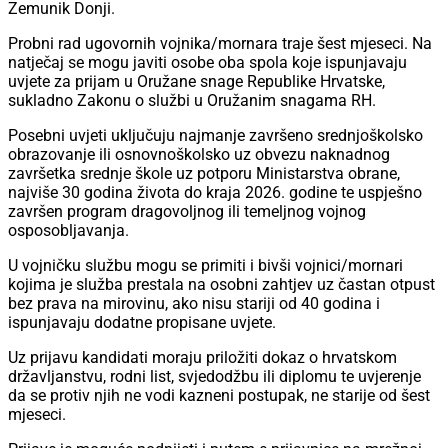
Zemunik Donji.
Probni rad ugovornih vojnika/mornara traje šest mjeseci. Na
natječaj se mogu javiti osobe oba spola koje ispunjavaju
uvjete za prijam u Oružane snage Republike Hrvatske,
sukladno Zakonu o službi u Oružanim snagama RH.
Posebni uvjeti uključuju najmanje završeno srednjoškolsko
obrazovanje ili osnovnoškolsko uz obvezu naknadnog
završetka srednje škole uz potporu Ministarstva obrane,
najviše 30 godina života do kraja 2026. godine te uspješno
završen program dragovoljnog ili temeljnog vojnog
osposobljavanja.
U vojničku službu mogu se primiti i bivši vojnici/mornari
kojima je služba prestala na osobni zahtjev uz častan otpust
bez prava na mirovinu, ako nisu stariji od 40 godina i
ispunjavaju dodatne propisane uvjete.
Uz prijavu kandidati moraju priložiti dokaz o hrvatskom
državljanstvu, rodni list, svjedodžbu ili diplomu te uvjerenje
da se protiv njih ne vodi kazneni postupak, ne starije od šest
mjeseci.