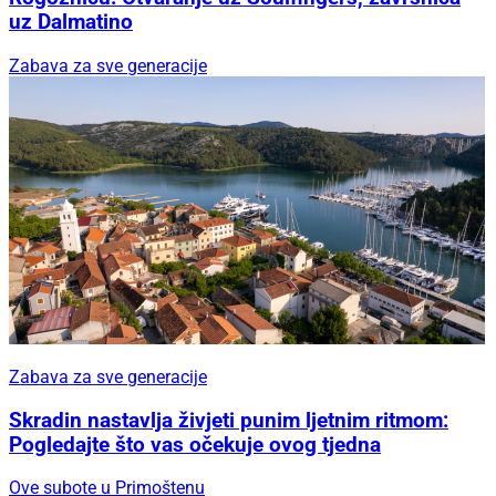
uz Dalmatino
Zabava za sve generacije
Zabava za sve generacije
Skradin nastavlja živjeti punim ljetnim ritmom:
Pogledajte što vas očekuje ovog tjedna
Ove subote u Primoštenu