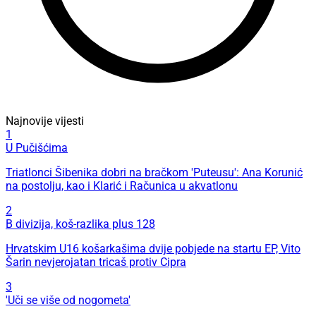
Najnovije vijesti
1
U Pučišćima
Triatlonci Šibenika dobri na bračkom 'Puteusu': Ana Korunić
na postolju, kao i Klarić i Računica u akvatlonu
2
B divizija, koš-razlika plus 128
Hrvatskim U16 košarkašima dvije pobjede na startu EP, Vito
Šarin nevjerojatan tricaš protiv Cipra
3
'Uči se više od nogometa'