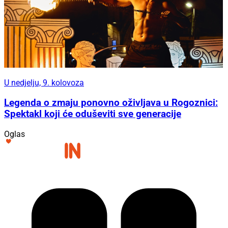
U nedjelju, 9. kolovoza
Legenda o zmaju ponovno oživljava u Rogoznici:
Spektakl koji će oduševiti sve generacije
Oglas