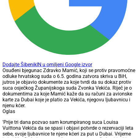
Dodajte ŠibenikIN u omiljeni Google izvor
Osuđeni bjegunac Zdravko Mamić, koji se protiv pravomoćne
odluke hrvatskog suda o 6.5. godina zatvora skriva u BiH,
jutros je objavio dokumente za koje tvrdi da su dokaz protiv
suca osječkog Županijskoga suda Zvonka Vekića. Riječ je o
dokumentima za koje Mamić kaže da su računi za avionske
karte za Dubai koje je platio za Vekića, njegovu ljubavnicu i
njenu kćer.
Oglas
'Prije tri dana pozvao sam korumpiranog suca Louisa
Vuittona Vekića da se spasi i objavi potvrde o rezervaciji leta
sebe, svoje ljubavnice te njene kćeri za put u Dubai. Vrijeme