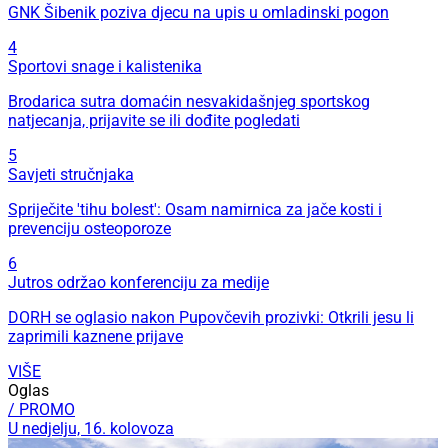
GNK Šibenik poziva djecu na upis u omladinski pogon
4
Sportovi snage i kalistenika
Brodarica sutra domaćin nesvakidašnjeg sportskog
natjecanja, prijavite se ili dođite pogledati
5
Savjeti stručnjaka
Spriječite 'tihu bolest': Osam namirnica za jače kosti i
prevenciju osteoporoze
6
Jutros održao konferenciju za medije
DORH se oglasio nakon Pupovčevih prozivki: Otkrili jesu li
zaprimili kaznene prijave
VIŠE
Oglas
/ PROMO
U nedjelju, 16. kolovoza