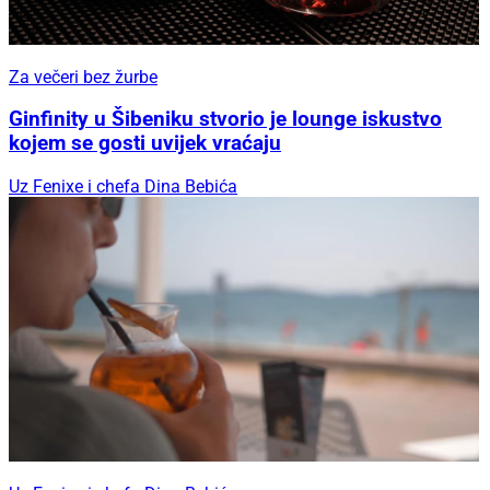
Za večeri bez žurbe
Ginfinity u Šibeniku stvorio je lounge iskustvo
kojem se gosti uvijek vraćaju
Uz Fenixe i chefa Dina Bebića