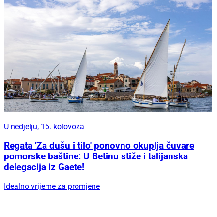
U nedjelju, 16. kolovoza
Regata 'Za dušu i tilo' ponovno okuplja čuvare
pomorske baštine: U Betinu stiže i talijanska
delegacija iz Gaete!
Idealno vrijeme za promjene