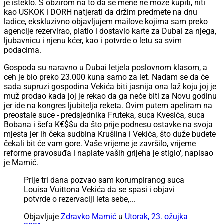
je isteklo. S obzirom na to da se mene ne može kupiti, niti
kao USKOK i DORH natjerati da držim predmete na dnu
ladice, ekskluzivno objavljujem mailove kojima sam preko
agencije rezervirao, platio i dostavio karte za Dubai za njega,
ljubavnicu i njenu kćer, kao i potvrde o letu sa svim
podacima.
Gospoda su naravno u Dubai letjela poslovnom klasom, a
ceh je bio preko 23.000 kuna samo za let. Nadam se da će
sada supruzi gospodina Vekića biti jasnija ona laž koju joj je
muž prodao kada joj je rekao da ga neće biti za Novu godinu
jer ide na kongres ljubitelja reketa. Ovim putem apeliram na
preostale suce - predsjednika Fruteka, suca Kvesića, suca
Bobana i šefa K€$$u da što prije podnesu ostavke na svoja
mjesta jer ih čeka sudbina Krušlina i Vekića, što duže budete
čekali bit će vam gore. Vaše vrijeme je završilo, vrijeme
reforme pravosuđa i naplate vaših grijeha je stiglo', napisao
je Mamić.
Prije tri dana pozvao sam korumpiranog suca
Louisa Vuittona Vekića da se spasi i objavi
potvrde o rezervaciji leta sebe,...
Objavljuje
Zdravko Mamić
u
Utorak, 23. ožujka