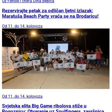
Uz Fenixe i chefa Dina Bebića
Rezervirajte petak za odličan ljetni izlazak:
Maratuša Beach Party vraća se na Brodaricu!
Od 11. do 14. kolovoza
Od 11. do 14. kolovoza
Svjetska elita Big Game ribolova stiže u
Rogoznicu: Otvaranje uz Soulfingers, završnica