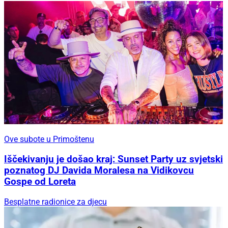
Ove subote u Primoštenu
Iščekivanju je došao kraj: Sunset Party uz svjetski
poznatog DJ Davida Moralesa na Vidikovcu
Gospe od Loreta
Besplatne radionice za djecu