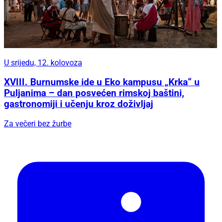
U srijedu, 12. kolovoza
XVIII. Burnumske ide u Eko kampusu „Krka“ u
Puljanima – dan posvećen rimskoj baštini,
gastronomiji i učenju kroz doživljaj
Za večeri bez žurbe