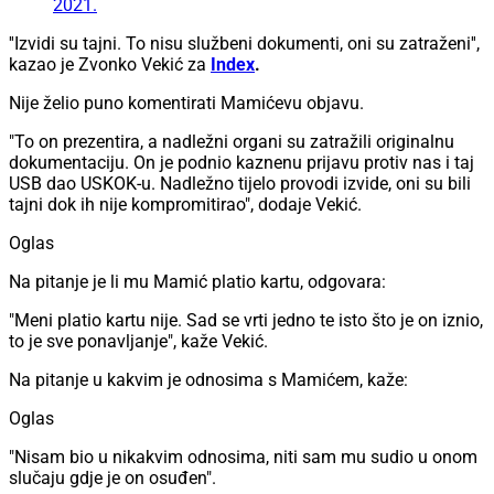
2021.
''Izvidi su tajni. To nisu službeni dokumenti, oni su zatraženi'',
kazao je Zvonko Vekić za
Index
.
Nije želio puno komentirati Mamićevu objavu.
"To on prezentira, a nadležni organi su zatražili originalnu
dokumentaciju. On je podnio kaznenu prijavu protiv nas i taj
USB dao USKOK-u. Nadležno tijelo provodi izvide, oni su bili
tajni dok ih nije kompromitirao", dodaje Vekić.
Oglas
Na pitanje je li mu Mamić platio kartu, odgovara:
"Meni platio kartu nije. Sad se vrti jedno te isto što je on iznio,
to je sve ponavljanje", kaže Vekić.
Na pitanje u kakvim je odnosima s Mamićem, kaže:
Oglas
"Nisam bio u nikakvim odnosima, niti sam mu sudio u onom
slučaju gdje je on osuđen".