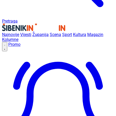
Pretraga
Najnovije
Vijesti
Županija
Scena
Sport
Kultura
Magazin
Kolumne
Promo