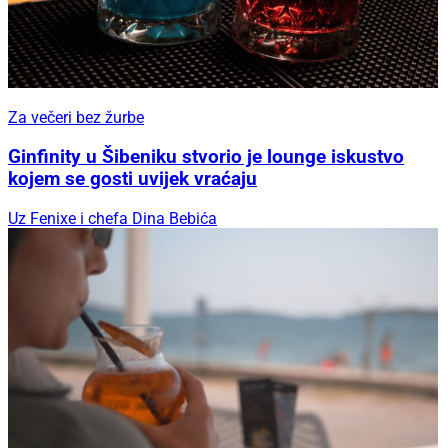
Za večeri bez žurbe
Ginfinity u Šibeniku stvorio je lounge iskustvo
kojem se gosti uvijek vraćaju
Uz Fenixe i chefa Dina Bebića