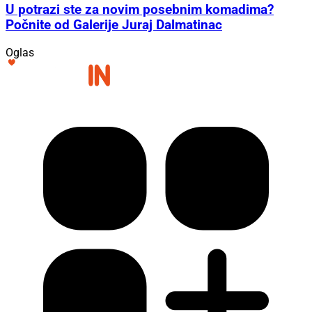
U potrazi ste za novim posebnim komadima?
Počnite od Galerije Juraj Dalmatinac
Oglas