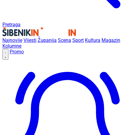
Pretraga
Najnovije
Vijesti
Županija
Scena
Sport
Kultura
Magazin
Kolumne
Promo