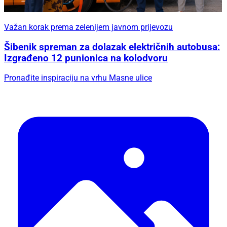
Važan korak prema zelenijem javnom prijevozu
Šibenik spreman za dolazak električnih autobusa:
Izgrađeno 12 punionica na kolodvoru
Pronađite inspiraciju na vrhu Masne ulice