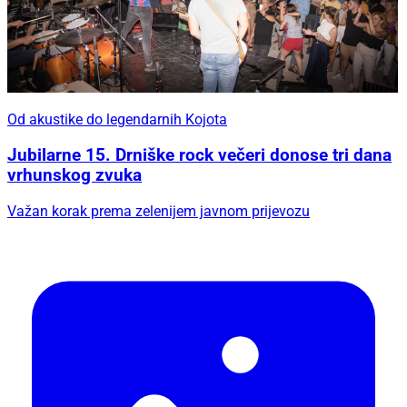
Od akustike do legendarnih Kojota
Jubilarne 15. Drniške rock večeri donose tri dana
vrhunskog zvuka
Važan korak prema zelenijem javnom prijevozu