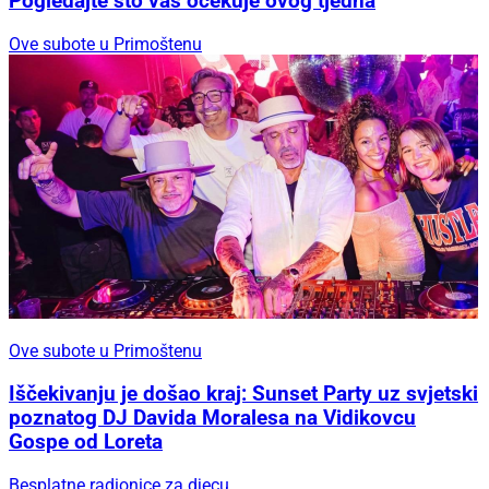
Pogledajte što vas očekuje ovog tjedna
Ove subote u Primoštenu
Ove subote u Primoštenu
Iščekivanju je došao kraj: Sunset Party uz svjetski
poznatog DJ Davida Moralesa na Vidikovcu
Gospe od Loreta
Besplatne radionice za djecu