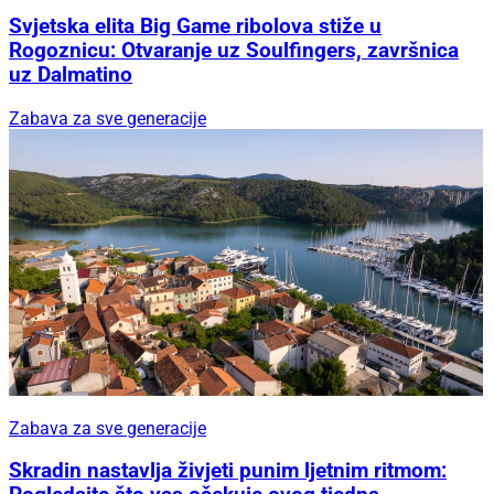
Svjetska elita Big Game ribolova stiže u
Rogoznicu: Otvaranje uz Soulfingers, završnica
uz Dalmatino
Zabava za sve generacije
Zabava za sve generacije
Skradin nastavlja živjeti punim ljetnim ritmom: