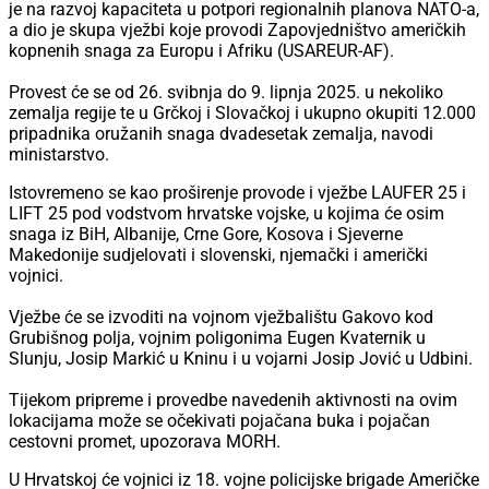
je na razvoj kapaciteta u potpori regionalnih planova NATO-a,
a dio je skupa vježbi koje provodi Zapovjedništvo američkih
kopnenih snaga za Europu i Afriku (USAREUR-AF).
Provest će se od 26. svibnja do 9. lipnja 2025. u nekoliko
zemalja regije te u Grčkoj i Slovačkoj i ukupno okupiti 12.000
pripadnika oružanih snaga dvadesetak zemalja, navodi
ministarstvo.
Istovremeno se kao proširenje provode i vježbe LAUFER 25 i
LIFT 25 pod vodstvom hrvatske vojske, u kojima će osim
snaga iz BiH, Albanije, Crne Gore, Kosova i Sjeverne
Makedonije sudjelovati i slovenski, njemački i američki
vojnici.
Vježbe će se izvoditi na vojnom vježbalištu Gakovo kod
Grubišnog polja, vojnim poligonima Eugen Kvaternik u
Slunju, Josip Markić u Kninu i u vojarni Josip Jović u Udbini.
Tijekom pripreme i provedbe navedenih aktivnosti na ovim
lokacijama može se očekivati pojačana buka i pojačan
cestovni promet, upozorava MORH.
U Hrvatskoj će vojnici iz 18. vojne policijske brigade Američke