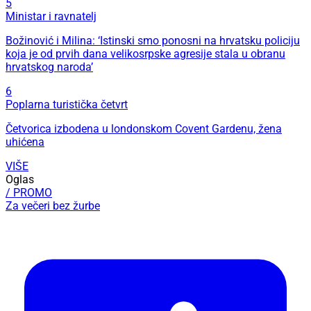
5
Ministar i ravnatelj
Božinović i Milina: ‘Istinski smo ponosni na hrvatsku policiju
koja je od prvih dana velikosrpske agresije stala u obranu
hrvatskog naroda’
6
Poplarna turistička četvrt
Četvorica izbodena u londonskom Covent Gardenu, žena
uhićena
VIŠE
Oglas
/ PROMO
Za večeri bez žurbe