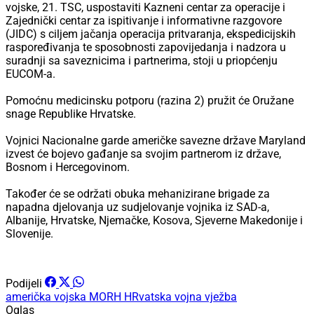
vojske, 21. TSC, uspostaviti Kazneni centar za operacije i
Zajednički centar za ispitivanje i informativne razgovore
(JIDC) s ciljem jačanja operacija pritvaranja, ekspedicijskih
raspoređivanja te sposobnosti zapovijedanja i nadzora u
suradnji sa saveznicima i partnerima, stoji u priopćenju
EUCOM-a.
Pomoćnu medicinsku potporu (razina 2) pružit će Oružane
snage Republike Hrvatske.
Vojnici Nacionalne garde američke savezne države Maryland
izvest će bojevo gađanje sa svojim partnerom iz države,
Bosnom i Hercegovinom.
Također će se održati obuka mehanizirane brigade za
napadna djelovanja uz sudjelovanje vojnika iz SAD-a,
Albanije, Hrvatske, Njemačke, Kosova, Sjeverne Makedonije i
Slovenije.
Podijeli
američka vojska
MORH
HRvatska
vojna vježba
Oglas