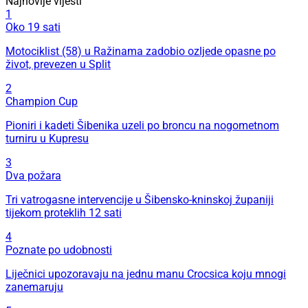
Najnovije vijesti
1
Oko 19 sati
Motociklist (58) u Ražinama zadobio ozljede opasne po
život, prevezen u Split
2
Champion Cup
Pioniri i kadeti Šibenika uzeli po broncu na nogometnom
turniru u Kupresu
3
Dva požara
Tri vatrogasne intervencije u Šibensko-kninskoj županiji
tijekom proteklih 12 sati
4
Poznate po udobnosti
Liječnici upozoravaju na jednu manu Crocsica koju mnogi
zanemaruju