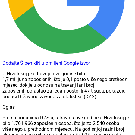
Dodajte ŠibenikIN u omiljeni Google izvor
U Hrvatskoj je u travnju ove godine bilo
1,7 milijuna
zaposlenih, što je 0,1 posto više nego prethodni
mjesec, dok je u odnosu na travanj lani broj
zaposlenih porastao za jedan posto ili 47 tisuća, pokazuju
podaci Državnog zavoda za statistiku (DZS).
Oglas
Prema podacima DZS-a, u travnju ove godine u Hrvatskoj je
bilo 1.701.966 zaposlenih osoba, što je za 2.540 osoba
više nego u prethodnom mjesecu. Na godišnjoj razini broj
ukupno zaposlenih je porastao za 47.034 ili jedan posto.