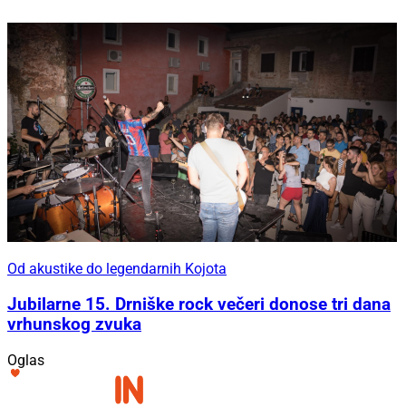
Od akustike do legendarnih Kojota
Jubilarne 15. Drniške rock večeri donose tri dana
vrhunskog zvuka
Oglas