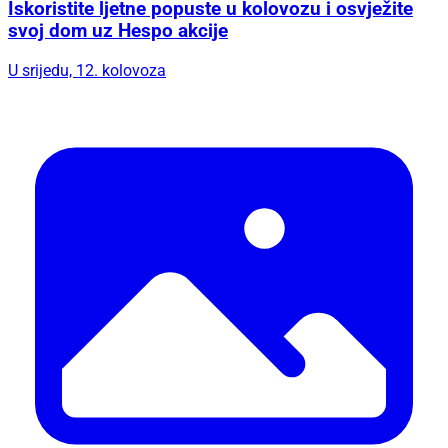
Iskoristite ljetne popuste u kolovozu i osvježite
svoj dom uz Hespo akcije
U srijedu, 12. kolovoza