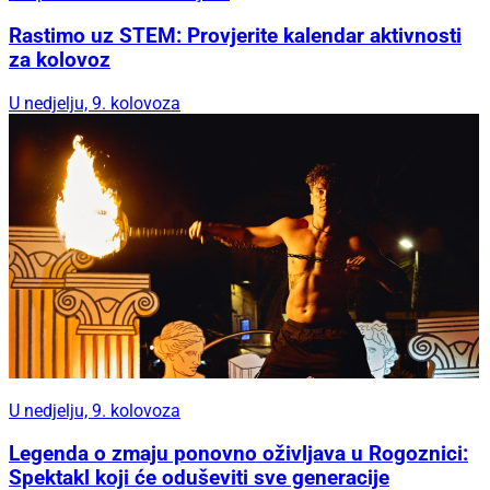
Rastimo uz STEM: Provjerite kalendar aktivnosti
za kolovoz
U nedjelju, 9. kolovoza
U nedjelju, 9. kolovoza
Legenda o zmaju ponovno oživljava u Rogoznici:
Spektakl koji će oduševiti sve generacije