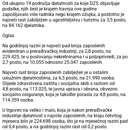
Od ukupno 19 područja djelatnosti za koje DZS objavljuje
podatke, njih šest je krajem travnja ove godine
zapošljavalo više radnika nego krajem ožujka, a postotno je
najveći rast zabilježen u ugostiteljstvu i turizmu za 3,5 posto,
na 84.162 djelatnika.
Oglas
Na godišnjoj razini je najveći pad broja zaposlenih
evidentiran u prerađivačkoj industriji, za 2,8 posto, na
229.425, te u poslovanju nekretninama i u poljoprivredi, za po
2,7 posto, na 10.055 odnosno 25.047 zaposlenih.
Najveći rast broja zaposlenih zabilježen je u ostalim
uslužnim djelatnostima, za 6,5 posto, na 21.990 osoba.
Slijede zdravstvena zaštita i socijalna skrb s rastom od
4,8 posto, na 113.025, te javna uprava i obrana, obvezno
socijalno osiguranje, koja je također porasla za 4,8 posto, na
114.359 osoba.
U trgovini na veliko i malo, koja je nakon prerađivačke
industrije djelatnost s najviše zaposlenih, na kraju četvrtog
mjeseca bilo je 224.698 osoba, što je na mjesečnoj razini pad
od 0,4 posto, a na godišnjoj razini rast od 0,2 posto.