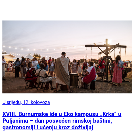
U srijedu, 12. kolovoza
XVIII. Burnumske ide u Eko kampusu „Krka“ u
Puljanima – dan posvećen rimskoj baštini,
gastronomiji i učenju kroz doživljaj