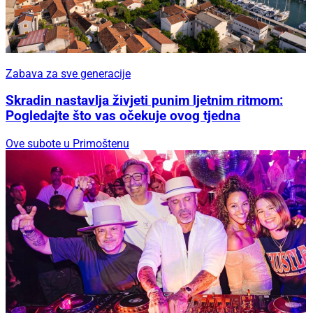
Zabava za sve generacije
Skradin nastavlja živjeti punim ljetnim ritmom:
Pogledajte što vas očekuje ovog tjedna
Ove subote u Primoštenu