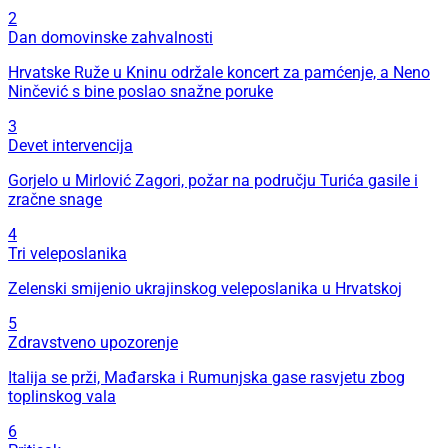
2
Dan domovinske zahvalnosti
Hrvatske Ruže u Kninu održale koncert za pamćenje, a Neno
Ninčević s bine poslao snažne poruke
3
Devet intervencija
Gorjelo u Mirlović Zagori, požar na području Turića gasile i
zračne snage
4
Tri veleposlanika
Zelenski smijenio ukrajinskog veleposlanika u Hrvatskoj
5
Zdravstveno upozorenje
Italija se prži, Mađarska i Rumunjska gase rasvjetu zbog
toplinskog vala
6