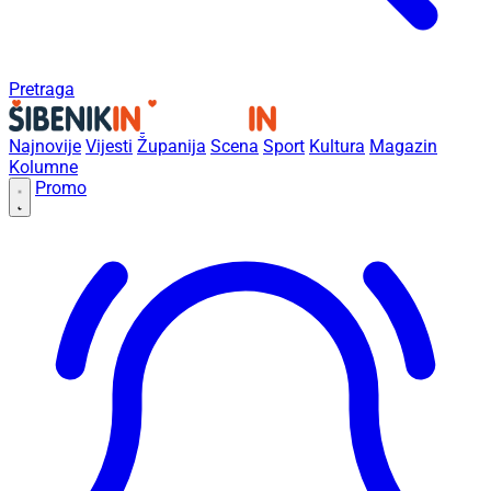
Pretraga
Najnovije
Vijesti
Županija
Scena
Sport
Kultura
Magazin
Kolumne
Promo