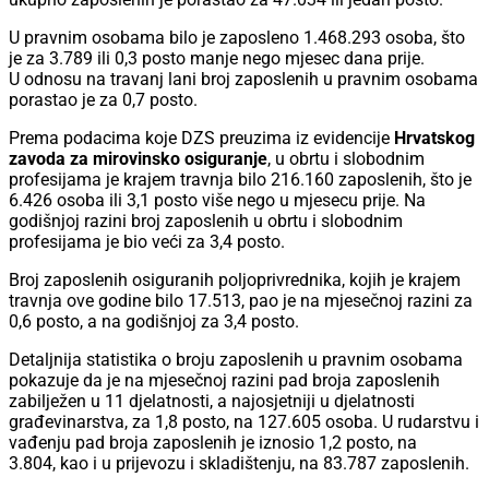
U pravnim osobama bilo je zaposleno 1.468.293 osoba, što
je za 3.789 ili 0,3 posto manje nego mjesec dana prije.
U odnosu na travanj lani broj zaposlenih u pravnim osobama
porastao je za 0,7 posto.
Prema podacima koje DZS preuzima iz evidencije
Hrvatskog
zavoda za mirovinsko osiguranje
, u obrtu i slobodnim
profesijama je krajem travnja bilo 216.160 zaposlenih, što je
6.426 osoba ili 3,1 posto više nego u mjesecu prije. Na
godišnjoj razini broj zaposlenih u obrtu i slobodnim
profesijama je bio veći za 3,4 posto.
Broj zaposlenih osiguranih poljoprivrednika, kojih je krajem
travnja ove godine bilo 17.513, pao je na mjesečnoj razini za
0,6 posto, a na godišnjoj za 3,4 posto.
Detaljnija statistika o broju zaposlenih u pravnim osobama
pokazuje da je na mjesečnoj razini pad broja zaposlenih
zabilježen u 11 djelatnosti, a najosjetniji u djelatnosti
građevinarstva, za 1,8 posto, na 127.605 osoba. U rudarstvu i
vađenju pad broja zaposlenih je iznosio 1,2 posto, na
3.804, kao i u prijevozu i skladištenju, na 83.787 zaposlenih.