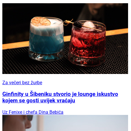
Za večeri bez žurbe
Ginfinity u Šibeniku stvorio je lounge iskustvo
kojem se gosti uvijek vraćaju
Uz Fenixe i chefa Dina Bebića