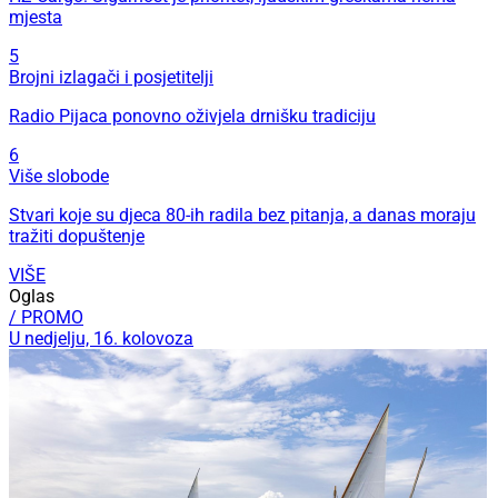
mjesta
5
Brojni izlagači i posjetitelji
Radio Pijaca ponovno oživjela drnišku tradiciju
6
Više slobode
Stvari koje su djeca 80-ih radila bez pitanja, a danas moraju
tražiti dopuštenje
VIŠE
Oglas
/ PROMO
U nedjelju, 16. kolovoza