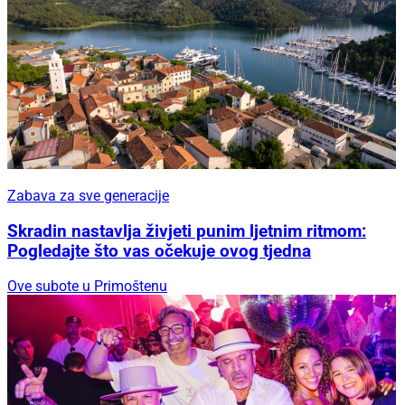
Zabava za sve generacije
Skradin nastavlja živjeti punim ljetnim ritmom:
Pogledajte što vas očekuje ovog tjedna
Ove subote u Primoštenu