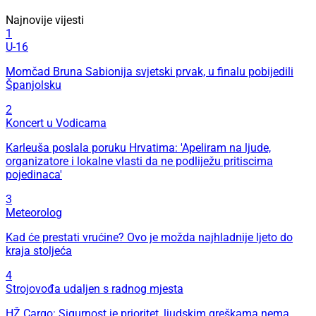
Najnovije vijesti
1
U-16
Momčad Bruna Sabionija svjetski prvak, u finalu pobijedili
Španjolsku
2
Koncert u Vodicama
Karleuša poslala poruku Hrvatima: 'Apeliram na ljude,
organizatore i lokalne vlasti da ne podliježu pritiscima
pojedinaca'
3
Meteorolog
Kad će prestati vrućine? Ovo je možda najhladnije ljeto do
kraja stoljeća
4
Strojovođa udaljen s radnog mjesta
HŽ Cargo: Sigurnost je prioritet, ljudskim greškama nema