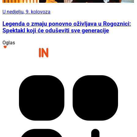
U nedjelju, 9. kolovoza
Legenda o zmaju ponovno oživljava u Rogoznici:
Spektakl koji će oduševiti sve generacije
Oglas