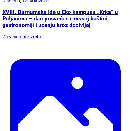
U srijedu, 12. kolovoza
XVIII. Burnumske ide u Eko kampusu „Krka“ u
Puljanima – dan posvećen rimskoj baštini,
gastronomiji i učenju kroz doživljaj
Za večeri bez žurbe