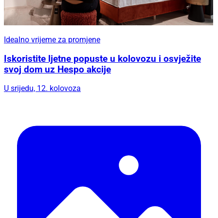
Idealno vrijeme za promjene
Iskoristite ljetne popuste u kolovozu i osvježite
svoj dom uz Hespo akcije
U srijedu, 12. kolovoza