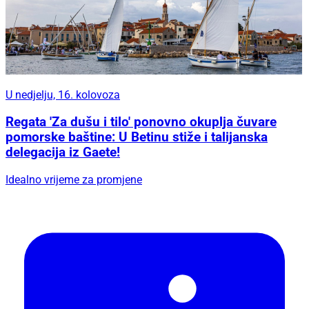
U nedjelju, 16. kolovoza
Regata 'Za dušu i tilo' ponovno okuplja čuvare
pomorske baštine: U Betinu stiže i talijanska
delegacija iz Gaete!
Idealno vrijeme za promjene