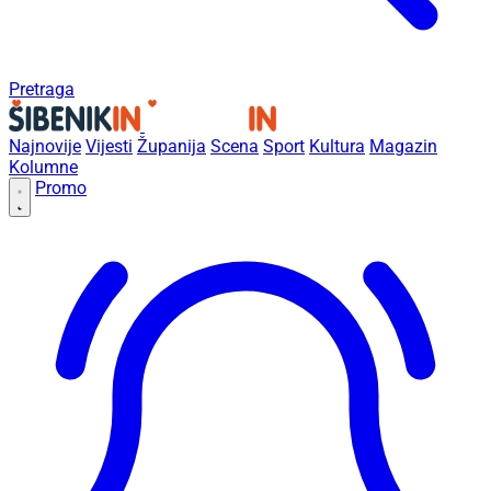
Pretraga
Najnovije
Vijesti
Županija
Scena
Sport
Kultura
Magazin
Kolumne
Promo