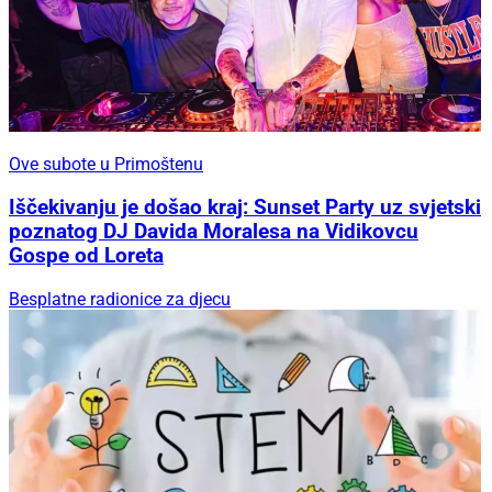
Ove subote u Primoštenu
Iščekivanju je došao kraj: Sunset Party uz svjetski
poznatog DJ Davida Moralesa na Vidikovcu
Gospe od Loreta
Besplatne radionice za djecu