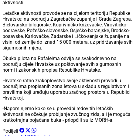
aktivnosti.
Letačke aktivnosti provode se na cijelom teritoriju Republike
Hrvatske: na području Zagrebačke županije i Grada Zagreba,
Bjelovarsko-bilogorske, Koprivničko-križevačke, Virovitičko-
podravske, Požeško-slavonske, Osječko-baranjske, Brodsko-
posavske, Karlovačke, Zadarske i Ličko-senjske županije na
visini od zemlje do iznad 15 000 metara, uz pridržavanje svih
sigurnosnih mjera.
Obuka pilota na Rafaleima odvija se svakodnevno na
području cijele Hrvatske uz poštovanje svih sigurnosnih
normi i zakonskih propisa Republike Hrvatske.
Hrvatsko ratno zrakoplovstvo svoje aktivnosti provodi u
područjima propisanih zona letova u skladu s regulativom i
pravilima koji uređuju uporabu zračnog prostora u Republici
Hrvatskoj.
-Napominjemo kako se u provedbi redovitih letačkih
aktivnosti ne očekuje probijanje zvučnog zida, ali je moguća
kratkotrajna pojačana buka - priopćili su iz MORH-a.
Podijeli