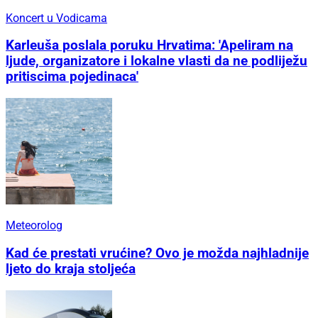
Koncert u Vodicama
Karleuša poslala poruku Hrvatima: 'Apeliram na
ljude, organizatore i lokalne vlasti da ne podliježu
pritiscima pojedinaca'
Meteorolog
Kad će prestati vrućine? Ovo je možda najhladnije
ljeto do kraja stoljeća