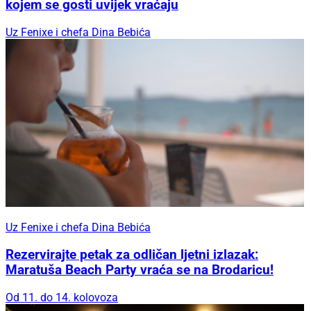
kojem se gosti uvijek vraćaju
Uz Fenixe i chefa Dina Bebića
Uz Fenixe i chefa Dina Bebića
Rezervirajte petak za odličan ljetni izlazak:
Maratuša Beach Party vraća se na Brodaricu!
Od 11. do 14. kolovoza