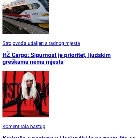
Strojovođa udaljen s radnog mjesta
HŽ Cargo: Sigurnost je prioritet, ljudskim
greškama nema mjesta
Komentirala nastup