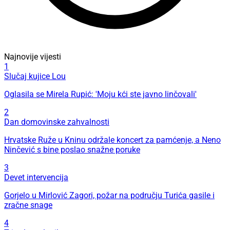
Najnovije vijesti
1
Slučaj kujice Lou
Oglasila se Mirela Rupić: 'Moju kći ste javno linčovali'
2
Dan domovinske zahvalnosti
Hrvatske Ruže u Kninu održale koncert za pamćenje, a Neno
Ninčević s bine poslao snažne poruke
3
Devet intervencija
Gorjelo u Mirlović Zagori, požar na području Turića gasile i
zračne snage
4