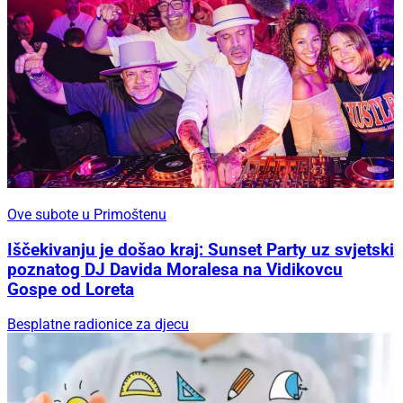
Ove subote u Primoštenu
Iščekivanju je došao kraj: Sunset Party uz svjetski
poznatog DJ Davida Moralesa na Vidikovcu
Gospe od Loreta
Besplatne radionice za djecu