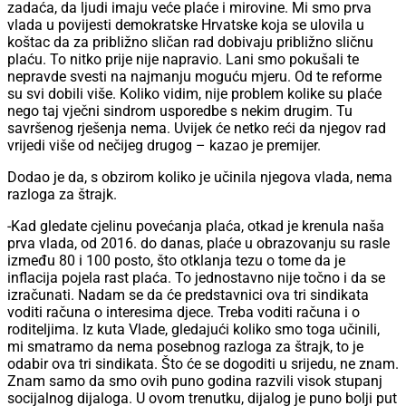
zadaća, da ljudi imaju veće plaće i mirovine. Mi smo prva
vlada u povijesti demokratske Hrvatske koja se ulovila u
koštac da za približno sličan rad dobivaju približno sličnu
plaću. To nitko prije nije napravio. Lani smo pokušali te
nepravde svesti na najmanju moguću mjeru. Od te reforme
su svi dobili više. Koliko vidim, nije problem kolike su plaće
nego taj vječni sindrom usporedbe s nekim drugim. Tu
savršenog rješenja nema. Uvijek će netko reći da njegov rad
vrijedi više od nečijeg drugog – kazao je premijer.
Dodao je da, s obzirom koliko je učinila njegova vlada, nema
razloga za štrajk.
-Kad gledate cjelinu povećanja plaća, otkad je krenula naša
prva vlada, od 2016. do danas, plaće u obrazovanju su rasle
između 80 i 100 posto, što otklanja tezu o tome da je
inflacija pojela rast plaća. To jednostavno nije točno i da se
izračunati. Nadam se da će predstavnici ova tri sindikata
voditi računa o interesima djece. Treba voditi računa i o
roditeljima. Iz kuta Vlade, gledajući koliko smo toga učinili,
mi smatramo da nema posebnog razloga za štrajk, to je
odabir ova tri sindikata. Što će se dogoditi u srijedu, ne znam.
Znam samo da smo ovih puno godina razvili visok stupanj
socijalnog dijaloga. U ovom trenutku, dijalog je puno bolji put