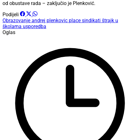
od obustave rada – zaključio je Plenković.
Podijeli
Obrazovanje
andrej plenkovic
place
sindikati
štrajk u
školama
usporedba
Oglas