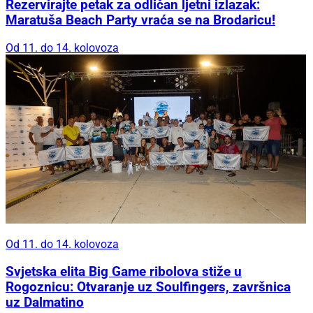
Rezervirajte petak za odličan ljetni izlazak:
Maratuša Beach Party vraća se na Brodaricu!
Od 11. do 14. kolovoza
Od 11. do 14. kolovoza
Svjetska elita Big Game ribolova stiže u
Rogoznicu: Otvaranje uz Soulfingers, završnica
uz Dalmatino