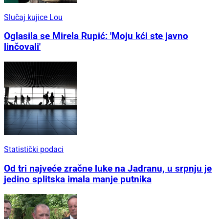
Slučaj kujice Lou
Oglasila se Mirela Rupić: 'Moju kći ste javno
linčovali'
Statistički podaci
Od tri najveće zračne luke na Jadranu, u srpnju je
jedino splitska imala manje putnika