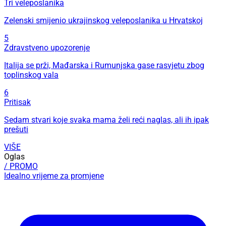
Tri veleposlanika
Zelenski smijenio ukrajinskog veleposlanika u Hrvatskoj
5
Zdravstveno upozorenje
Italija se prži, Mađarska i Rumunjska gase rasvjetu zbog
toplinskog vala
6
Pritisak
Sedam stvari koje svaka mama želi reći naglas, ali ih ipak
prešuti
VIŠE
Oglas
/ PROMO
Idealno vrijeme za promjene