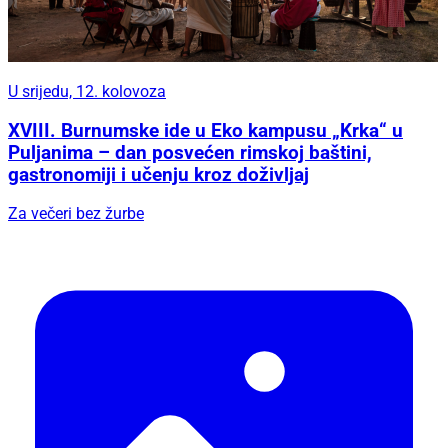
U srijedu, 12. kolovoza
XVIII. Burnumske ide u Eko kampusu „Krka“ u
Puljanima – dan posvećen rimskoj baštini,
gastronomiji i učenju kroz doživljaj
Za večeri bez žurbe