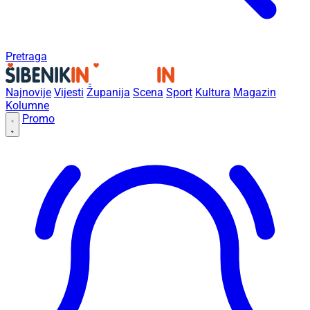
Pretraga
Najnovije
Vijesti
Županija
Scena
Sport
Kultura
Magazin
Kolumne
Promo