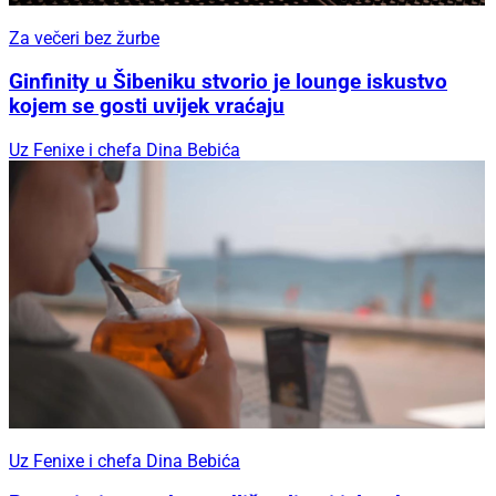
Za večeri bez žurbe
Ginfinity u Šibeniku stvorio je lounge iskustvo
kojem se gosti uvijek vraćaju
Uz Fenixe i chefa Dina Bebića
Uz Fenixe i chefa Dina Bebića