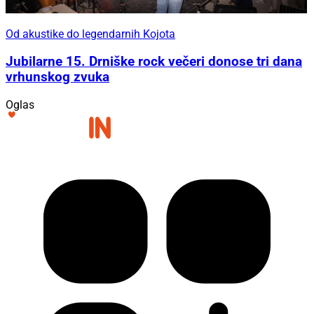
Od akustike do legendarnih Kojota
Jubilarne 15. Drniške rock večeri donose tri dana
vrhunskog zvuka
Oglas