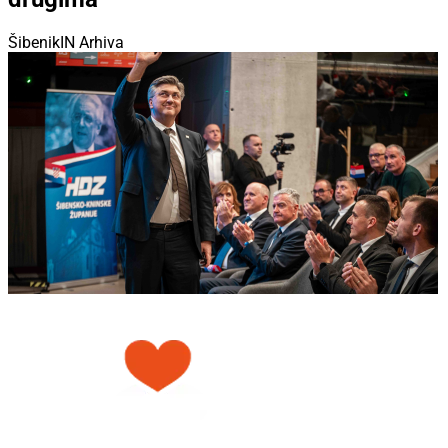
ŠibenikIN Arhiva