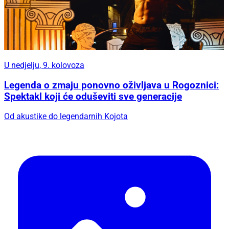
U nedjelju, 9. kolovoza
Legenda o zmaju ponovno oživljava u Rogoznici:
Spektakl koji će oduševiti sve generacije
Od akustike do legendarnih Kojota