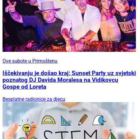
Ove subote u Primoštenu
Iščekivanju je došao kraj: Sunset Party uz svjetski
poznatog DJ Davida Moralesa na Vidikovcu
Gospe od Loreta
Besplatne radionice za djecu