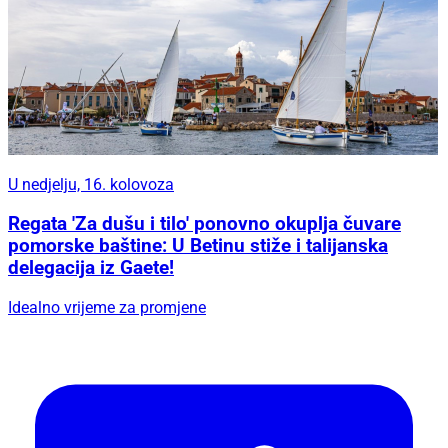
U nedjelju, 16. kolovoza
Regata 'Za dušu i tilo' ponovno okuplja čuvare
pomorske baštine: U Betinu stiže i talijanska
delegacija iz Gaete!
Idealno vrijeme za promjene