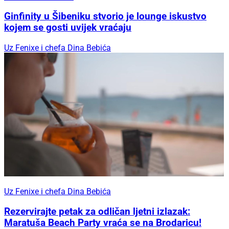
Ginfinity u Šibeniku stvorio je lounge iskustvo
kojem se gosti uvijek vraćaju
Uz Fenixe i chefa Dina Bebića
Uz Fenixe i chefa Dina Bebića
Rezervirajte petak za odličan ljetni izlazak:
Maratuša Beach Party vraća se na Brodaricu!