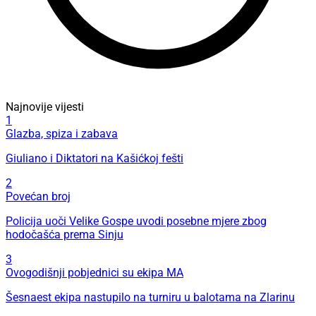
Najnovije vijesti
1
Glazba, spiza i zabava
Giuliano i Diktatori na Kašićkoj fešti
2
Povećan broj
Policija uoči Velike Gospe uvodi posebne mjere zbog
hodočašća prema Sinju
3
Ovogodišnji pobjednici su ekipa MA
Šesnaest ekipa nastupilo na turniru u balotama na Zlarinu