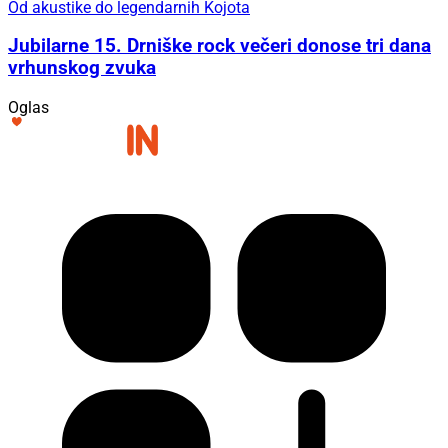
Od akustike do legendarnih Kojota
Jubilarne 15. Drniške rock večeri donose tri dana
vrhunskog zvuka
Oglas