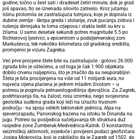
godine, točno u šest sati i dvadeset četiri minute, dok je grad
još spavao, tlo se iznenada silovito zatreslo. Kroz jutarnju
tišinu prolomila se zastrašujuća tutnjava, koje je dopirala iz
dubine zemlje - škripa greda i stolarije, zvuk pucanja zidova i
rušenja dimnjaka te loma crjepova i stakla ledili su krv u
žilama. U samo desetak sekundi potres magnitude 5.5 po
Richterovoj ljestvici, s epicentrom u podsljemenskoj zoni
Markuševca, tek nekoliko kilometara od gradskog središta,
promijenio je vizuru Zagreba.
Već prve procjene štete bile su zastrašujuće - gotovo 26.000
zgrada bilo je oštećeno, a od toga je čak 1.900 objekata
dobilo crvenu naljepnicu, što je značilo da su neuporabljivi.
Šteta je bila procijenjena na više od 11 milijardi eura, no
najveća cijena plaćena je jednim mladim životom – u
potresu je poginula petnaestogodišnja djevojčica. Za Zagreb,
podrhtavanja tla, na žalost, nisu iznimka, nego svojevrsna
geološka sudbina grada koji leži na izrazito trusnom
području - na spoju velikih tektonskih jedinica, Alpa na
sjeverozapadu, Panonskog bazena na istoku te Dinarida na
jugu. Potresi su posljedica sučeljavanja tih struktura duž
rasjedne zone Žumberak-Medvednica-Kalnik. O konstantnoj
seizmičkoj aktivnosti, svjedoče i povijesni podaci geofizičara
Josipa Mokrovića, koji je zabilježio da je Zagreb od 1502. do