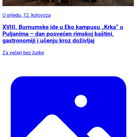
U srijedu, 12. kolovoza
XVIII. Burnumske ide u Eko kampusu „Krka“ u
Puljanima – dan posvećen rimskoj baštini,
gastronomiji i učenju kroz doživljaj
Za večeri bez žurbe