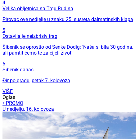
4
Velika obljetnica na Trgu Rudina
Pirovac ove nedjelje u znaku 25. susreta dalmatinskih klapa
5
Ostavila je neizbrisiv trag
Šibenik se oprostio od Senke Dodig: ‘Naša si bila 30 godina,
ali pamtit ćemo te za cijeli život’
6
Šibenik danas
Đir po gradu, petak 7. kolovoza
VIŠE
Oglas
/ PROMO
U nedjelju, 16. kolovoza