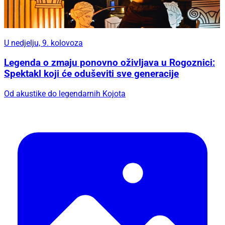
U nedjelju, 9. kolovoza
Legenda o zmaju ponovno oživljava u Rogoznici:
Spektakl koji će oduševiti sve generacije
Od akustike do legendarnih Kojota