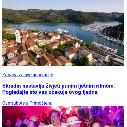
Zabava za sve generacije
Skradin nastavlja živjeti punim ljetnim ritmom:
Pogledajte što vas očekuje ovog tjedna
Ove subote u Primoštenu