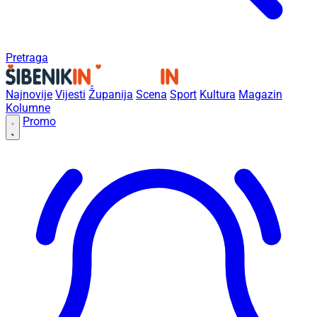
Pretraga
Najnovije
Vijesti
Županija
Scena
Sport
Kultura
Magazin
Kolumne
Promo