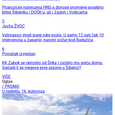
Propozicije natjecanja HNS-a donose promjene posebno
bitne Šibeniku i DOŠK-u, ali i Zagori i Vodicama
5
Javlja ŽVOC
Vatrogasci imali pune ruke posla: U samo 12 sati čak 10
intervencija u županiji, najveći požar kod Radučića
6
Povratak izvjestan
KK Zabok se oprostio od Širka i zaželio mu sreću doma:
Sjećate li se njegove prve sezone u Šibenci?
VIŠE
Oglas
/ PROMO
U nedjelju, 16. kolovoza