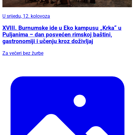
U srijedu, 12. kolovoza
XVIII. Burnumske ide u Eko kampusu „Krka“ u
Puljanima – dan posvećen rimskoj baštini,
gastronomiji i učenju kroz doživljaj
Za večeri bez žurbe