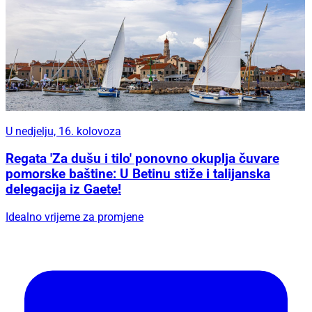
U nedjelju, 16. kolovoza
Regata 'Za dušu i tilo' ponovno okuplja čuvare
pomorske baštine: U Betinu stiže i talijanska
delegacija iz Gaete!
Idealno vrijeme za promjene