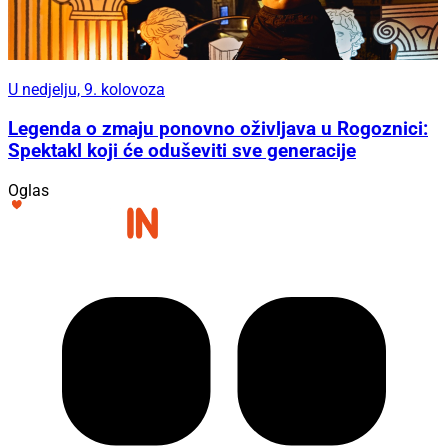
U nedjelju, 9. kolovoza
Legenda o zmaju ponovno oživljava u Rogoznici:
Spektakl koji će oduševiti sve generacije
Oglas