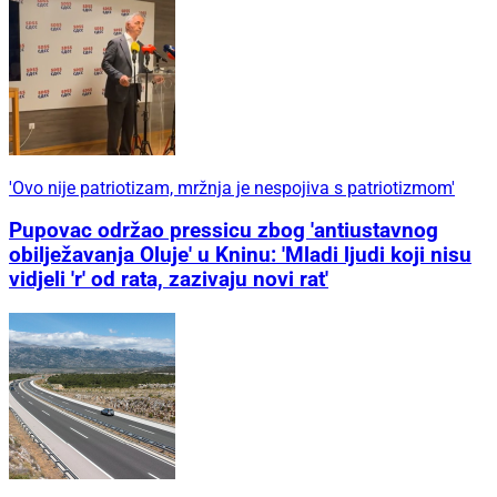
'Ovo nije patriotizam, mržnja je nespojiva s patriotizmom'
Pupovac održao pressicu zbog 'antiustavnog
obilježavanja Oluje' u Kninu: 'Mladi ljudi koji nisu
vidjeli 'r' od rata, zazivaju novi rat'