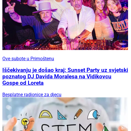
Ove subote u Primoštenu
Iščekivanju je došao kraj: Sunset Party uz svjetski
poznatog DJ Davida Moralesa na Vidikovcu
Gospe od Loreta
Besplatne radionice za djecu