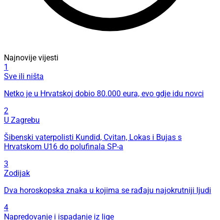
Najnovije vijesti
1
Sve ili ništa
Netko je u Hrvatskoj dobio 80.000 eura, evo gdje idu novci
2
U Zagrebu
Šibenski vaterpolisti Kundid, Cvitan, Lokas i Bujas s
Hrvatskom U16 do polufinala SP-a
3
Zodijak
Dva horoskopska znaka u kojima se rađaju najokrutniji ljudi
4
Napredovanje i ispadanje iz lige