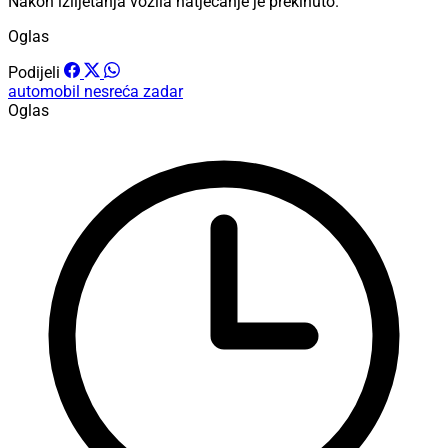
Nakon izlijetanja vozila natjecanje je prekinuto.
Oglas
Podijeli
automobil
nesreća
zadar
Oglas