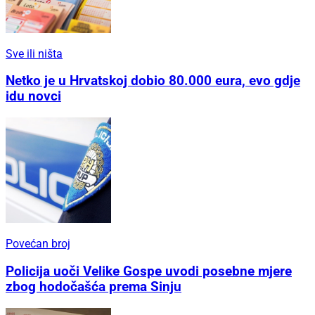
Sve ili ništa
Netko je u Hrvatskoj dobio 80.000 eura, evo gdje
idu novci
Povećan broj
Policija uoči Velike Gospe uvodi posebne mjere
zbog hodočašća prema Sinju