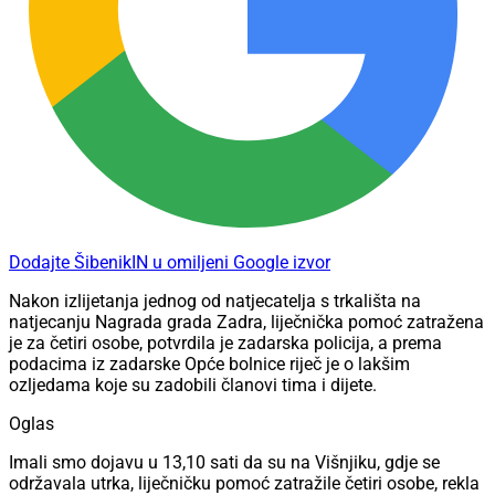
Dodajte ŠibenikIN u omiljeni Google izvor
Nakon izlijetanja jednog od natjecatelja s trkališta na
natjecanju Nagrada grada Zadra, liječnička pomoć zatražena
je za četiri osobe, potvrdila je zadarska policija, a prema
podacima iz zadarske Opće bolnice riječ je o lakšim
ozljedama koje su zadobili članovi tima i dijete.
Oglas
Imali smo dojavu u 13,10 sati da su na Višnjiku, gdje se
održavala utrka, liječničku pomoć zatražile četiri osobe, rekla