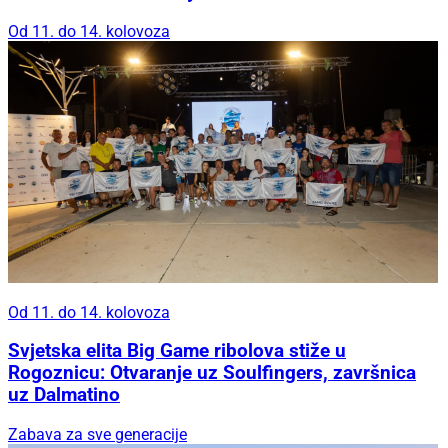
Od 11. do 14. kolovoza
Od 11. do 14. kolovoza
Svjetska elita Big Game ribolova stiže u
Rogoznicu: Otvaranje uz Soulfingers, završnica
uz Dalmatino
Zabava za sve generacije