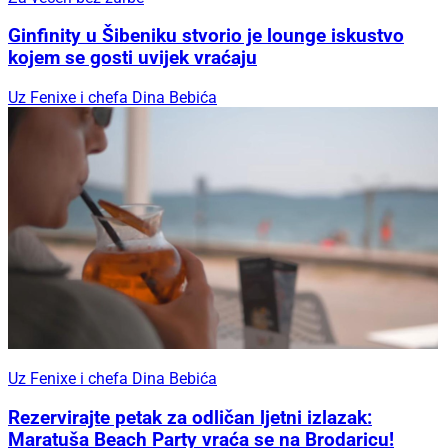
Ginfinity u Šibeniku stvorio je lounge iskustvo
kojem se gosti uvijek vraćaju
Uz Fenixe i chefa Dina Bebića
Uz Fenixe i chefa Dina Bebića
Rezervirajte petak za odličan ljetni izlazak:
Maratuša Beach Party vraća se na Brodaricu!