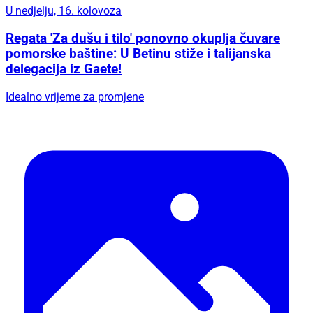
U nedjelju, 16. kolovoza
Regata 'Za dušu i tilo' ponovno okuplja čuvare
pomorske baštine: U Betinu stiže i talijanska
delegacija iz Gaete!
Idealno vrijeme za promjene