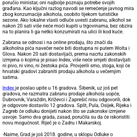
poručio ministar, oni najbolje poznaju potrebe svojih
građana. Kao ključni razlog navodi se remećenje javnog mira
zbog konzumacije alkohola, osobito tijekom turističke
sezone. Ako lokalne vlasti odluče uvesti zabranu, alkohol se
nakon 20 sati više neće moći kupiti u trgovinama, bez obzira
na to planira li ga netko konzumirati na ulici ili kod kuće.
Zabrana se odnosi i na online prodaju, što znači da
alkoholna pića navečer neće biti dostupna ni putem Wolta i
Glova. Nakon 20 sati dostavljači, prema nacrtu zakonskih
izmjena o kojima je pisao Index, više neće smjeti dostavljati
ni pivo, ni vino, ni žestoka pića. Provjerili smo, stoga, koji će
hrvatski gradovi zabraniti prodaju alkohola u večernjim
satima.
Index
je poslao upite u 16 gradova. Šibenik, uz još pet
gradova, ne razmatra zabranu prodaje alkohola uopće,
Dubrovnik, Varaždin, Križevci i Zaprešić nisu odgovorili, dok
je odgovore dostavilo 12 gradova. Split, Pula, Osijek, Rijeka i
Zagreb će odluku donijeti nakon što se zakonske izmjene
usvoje. Samo dva grada, zasad, poručila su da će iskoristiti
novu mogućnost. Riječ je o Zadru i Makarskoj.
-Naime, Grad je još 2018. godine, u sklopu Odluke o