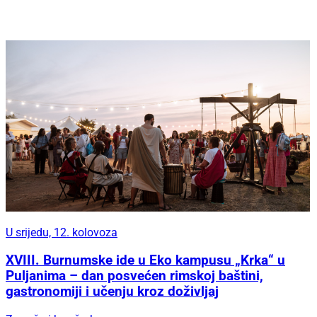
U srijedu, 12. kolovoza
XVIII. Burnumske ide u Eko kampusu „Krka“ u
Puljanima – dan posvećen rimskoj baštini,
gastronomiji i učenju kroz doživljaj