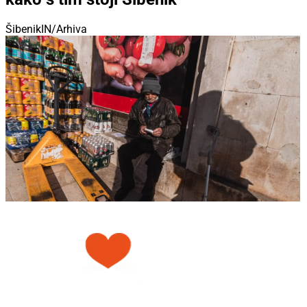
ŠibenikIN/Arhiva