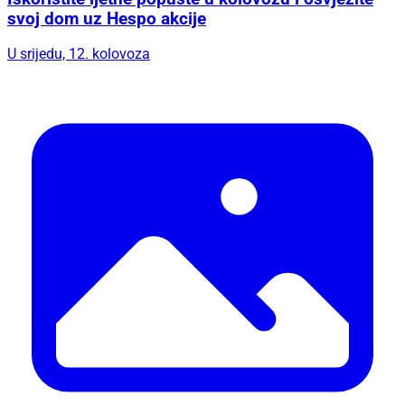
svoj dom uz Hespo akcije
U srijedu, 12. kolovoza