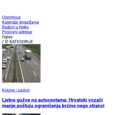
Osmrtnice
Kalendar događanja
Radovi u tijeku
Poslovni adresar
Oglas
/ IZ KATEGORIJE
Kolone i zastoji
Ljetne gužve na autocestama: Hrvatski vozači
manje poštuju ograničenja brzine nego stranci