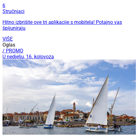
6
Stručnjaci
Hitno izbrišite ove tri aplikacije s mobitela! Potajno vas
špijuniraju
VIŠE
Oglas
/ PROMO
U nedjelju, 16. kolovoza