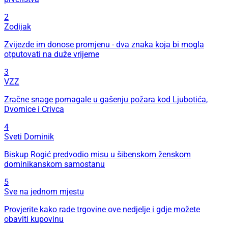
2
Zodijak
Zvijezde im donose promjenu - dva znaka koja bi mogla
otputovati na duže vrijeme
3
VZZ
Zračne snage pomagale u gašenju požara kod Ljubotića,
Dvornice i Crivca
4
Sveti Dominik
Biskup Rogić predvodio misu u šibenskom ženskom
dominikanskom samostanu
5
Sve na jednom mjestu
Provjerite kako rade trgovine ove nedjelje i gdje možete
obaviti kupovinu