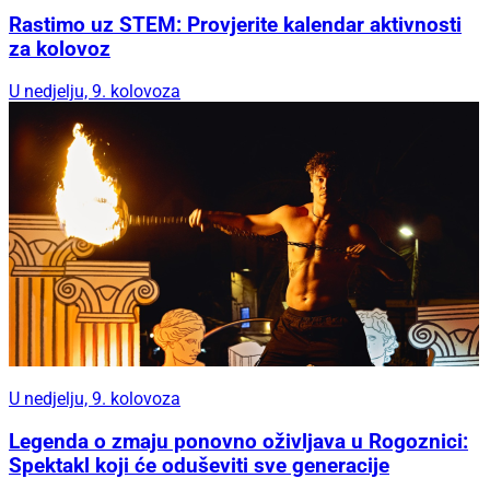
Rastimo uz STEM: Provjerite kalendar aktivnosti
za kolovoz
U nedjelju, 9. kolovoza
U nedjelju, 9. kolovoza
Legenda o zmaju ponovno oživljava u Rogoznici:
Spektakl koji će oduševiti sve generacije