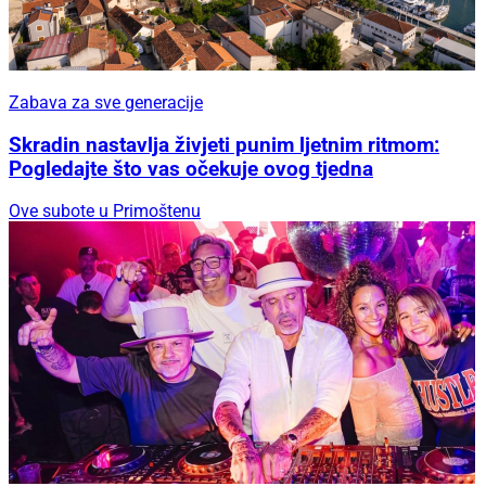
Zabava za sve generacije
Skradin nastavlja živjeti punim ljetnim ritmom:
Pogledajte što vas očekuje ovog tjedna
Ove subote u Primoštenu