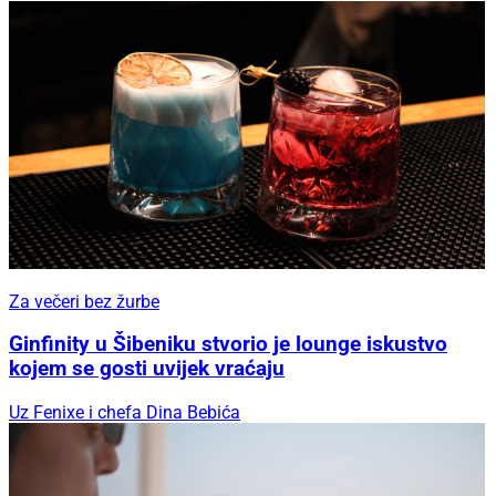
Za večeri bez žurbe
Ginfinity u Šibeniku stvorio je lounge iskustvo
kojem se gosti uvijek vraćaju
Uz Fenixe i chefa Dina Bebića