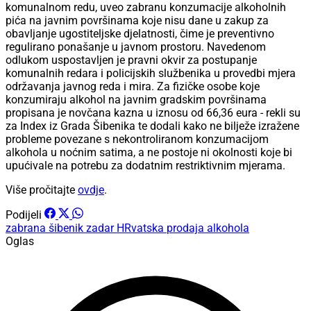
komunalnom redu, uveo zabranu konzumacije alkoholnih
pića na javnim površinama koje nisu dane u zakup za
obavljanje ugostiteljske djelatnosti, čime je preventivno
regulirano ponašanje u javnom prostoru. Navedenom
odlukom uspostavljen je pravni okvir za postupanje
komunalnih redara i policijskih službenika u provedbi mjera
održavanja javnog reda i mira. Za fizičke osobe koje
konzumiraju alkohol na javnim gradskim površinama
propisana je novčana kazna u iznosu od 66,36 eura - rekli su
za Index iz Grada Šibenika te dodali kako ne bilježe izražene
probleme povezane s nekontroliranom konzumacijom
alkohola u noćnim satima, a ne postoje ni okolnosti koje bi
upućivale na potrebu za dodatnim restriktivnim mjerama.
Više pročitajte
ovdje
.
Podijeli
zabrana
šibenik
zadar
HRvatska
prodaja alkohola
Oglas