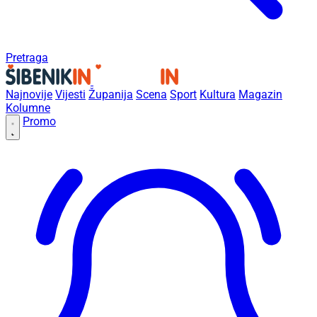
Pretraga
Najnovije
Vijesti
Županija
Scena
Sport
Kultura
Magazin
Kolumne
Promo