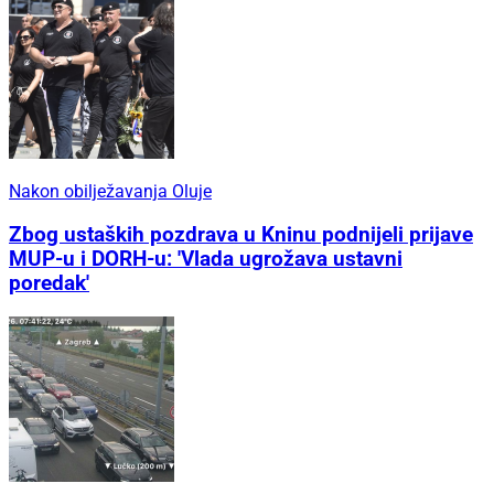
Nakon obilježavanja Oluje
Zbog ustaških pozdrava u Kninu podnijeli prijave
MUP-u i DORH-u: 'Vlada ugrožava ustavni
poredak'