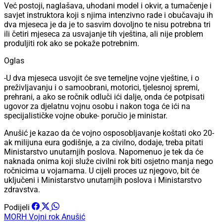
Već postoji, naglašava, uhodani model i okvir, a tumačenje i
savjet instruktora koji s njima intenzivno rade i obučavaju ih
dva mjeseca je da je to sasvim dovoljno te nisu potrebna tri
ili četiri mjeseca za usvajanje tih vještina, ali nije problem
produljiti rok ako se pokaže potrebnim.
Oglas
-U dva mjeseca usvojit će sve temeljne vojne vještine, i o
preživljavanju i o samoobrani, motorici, tjelesnoj spremi,
prehrani, a ako se ročnik odluči ići dalje, onda će potpisati
ugovor za djelatnu vojnu osobu i nakon toga će ići na
specijalističke vojne obuke- poručio je ministar.
Anušić je kazao da će vojno osposobljavanje koštati oko 20-
ak milijuna eura godišnje, a za civilno, dodaje, treba pitati
Ministarstvo unutarnjih poslova. Napomenuo je tek da će
naknada onima koji služe civilni rok biti osjetno manja nego
ročnicima u vojarnama. U cijeli proces uz njegovo, bit će
uključeni i Ministarstvo unutarnjih poslova i Ministarstvo
zdravstva.
Podijeli
MORH
Vojni rok
Anušić