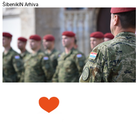
ŠibenikIN Arhiva