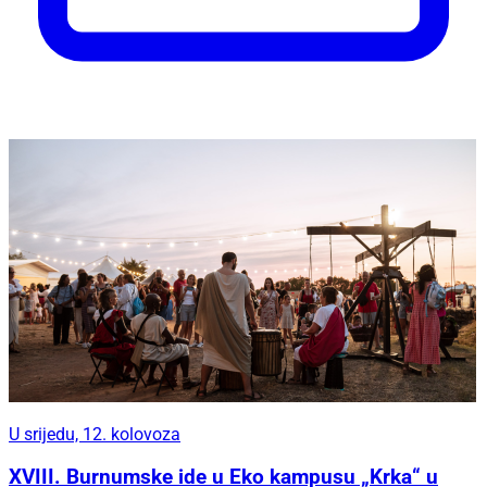
U srijedu, 12. kolovoza
XVIII. Burnumske ide u Eko kampusu „Krka“ u