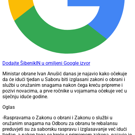
Dodajte ŠibenikIN u omiljeni Google izvor
Ministar obrane Ivan Anušić danas je najavio kako očekuje
da će idući tjedan u Saboru biti izglasani zakoni o obrani i
službi u oružanim snagama nakon čega kreću pripreme i
pozivi novacima, a prve ročnike u vojarnama očekuje već u
siječnju iduće godine.
Oglas
-Raspravama o Zakonu o obrani i Zakonu o službi u
oružanim snagama na Odboru za obranu te rebalansu
preduvjeti su za saborsku raspravu i izglasavanje već idući
tjedan, a nakon toga se kreće s primjenom zakona- najavio je