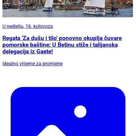
U nedjelju, 16. kolovoza
Regata 'Za dušu i tilo' ponovno okuplja čuvare
pomorske baštine: U Betinu stiže i talijanska
delegacija iz Gaete!
Idealno vrijeme za promjene