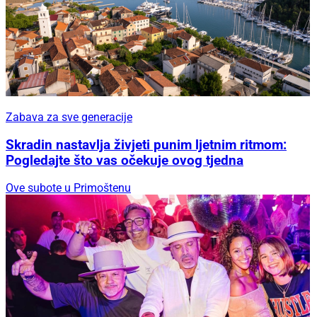
Zabava za sve generacije
Skradin nastavlja živjeti punim ljetnim ritmom:
Pogledajte što vas očekuje ovog tjedna
Ove subote u Primoštenu