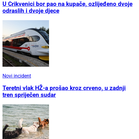
U Crikvenici bor pao na kupače, ozlijeđeno dvoje
odraslih i dvoje djece
Novi incident
Teretni vlak HŽ-a prošao kroz crveno, u zadnji
tren spriječen sudar