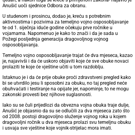
Anušić uoči sjednice Odbora za obranu.
U studenom i prosincu, dodao je, kreću s potrebnim
aktivnostima i pozivima za temeljno vojno osposobljavanje
te od 1. siječnja iduće godine očekuju prve ročnike u
vojarnama. Napomenuo je kako to znači i da je sada u
Požegi posljednja generacija dragovoljnog vojnog
osposobljavanja.
Temeljno vojno osposobljavanje trajat će dva mjeseca, kazao
je, najavivši i da će uskoro objaviti koje će sve obuke novaci
prolaziti te koje će vještine učiti u tom razdoblju.
Istaknuo je i da će prije obuke proći zdravstveni pregled kako
bi se utvrdilo jesu li sposobni za obuku, no taj pregled neće
obuhvaćati i testiranje na opijate jer, napominje, to ne mogu
zakonski provesti bez njihove suglasnosti.
Iako su se čuli prijedlozi da obvezna vojna obuka traje dulje,
Anušić je objasnio da su se odlučili za dva mjeseca zato što
od 2008. postoji dragovoljno služenje vojnog roka u kojem
dragovoljni ročnik u dva mjeseca prolazi svu temeljnu obuku
i usvaja sve vještine koje vojnik-strijelac mora imati.