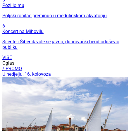
Pozlilo mu
Poljski ronilac preminuo u medulinskom akvatoriju
6
Koncert na Mihovilu
Silente i Šibenik vole se javno, dubrovački bend oduševio
publiku
VIŠE
Oglas
/ PROMO
U nedjelju, 16. kolovoza