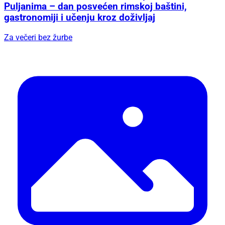
Puljanima – dan posvećen rimskoj baštini,
gastronomiji i učenju kroz doživljaj
Za večeri bez žurbe