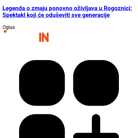
Legenda o zmaju ponovno oživljava u Rogoznici:
Spektakl koji će oduševiti sve generacije
Oglas