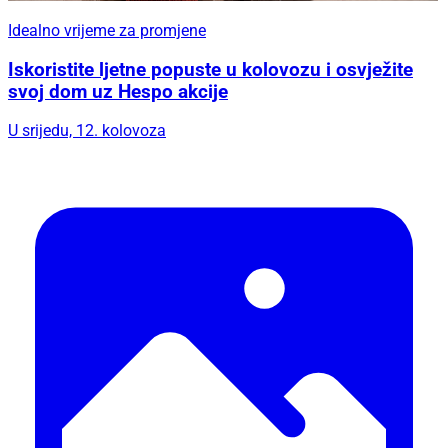
Idealno vrijeme za promjene
Iskoristite ljetne popuste u kolovozu i osvježite
svoj dom uz Hespo akcije
U srijedu, 12. kolovoza