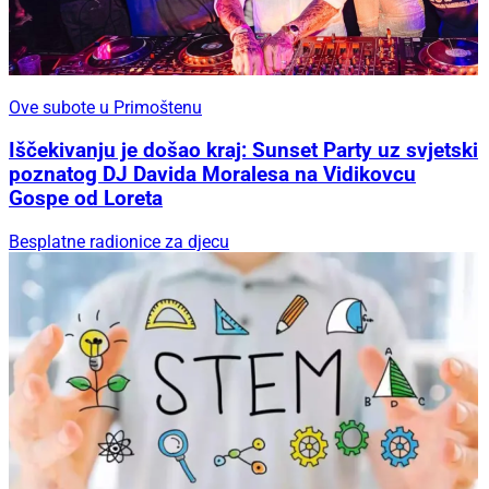
Ove subote u Primoštenu
Iščekivanju je došao kraj: Sunset Party uz svjetski
poznatog DJ Davida Moralesa na Vidikovcu
Gospe od Loreta
Besplatne radionice za djecu