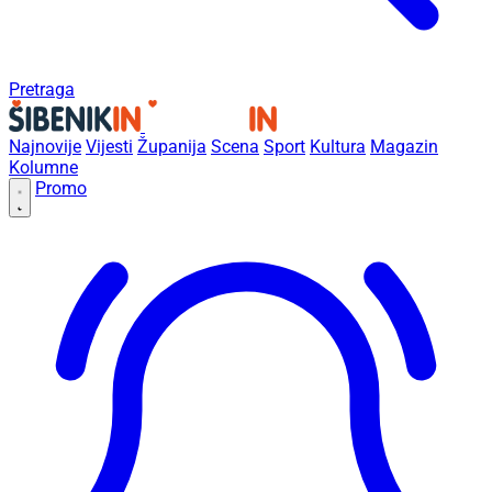
Pretraga
Najnovije
Vijesti
Županija
Scena
Sport
Kultura
Magazin
Kolumne
Promo