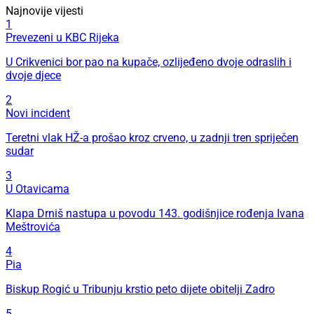
Najnovije vijesti
1
Prevezeni u KBC Rijeka
U Crikvenici bor pao na kupače, ozlijeđeno dvoje odraslih i
dvoje djece
2
Novi incident
Teretni vlak HŽ-a prošao kroz crveno, u zadnji tren spriječen
sudar
3
U Otavicama
Klapa Drniš nastupa u povodu 143. godišnjice rođenja Ivana
Meštrovića
4
Pia
Biskup Rogić u Tribunju krstio peto dijete obitelji Zadro
5