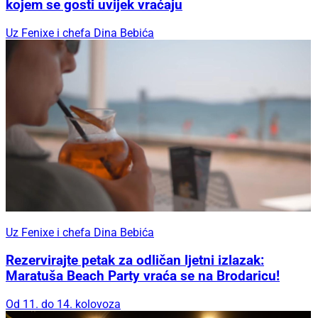
kojem se gosti uvijek vraćaju
Uz Fenixe i chefa Dina Bebića
Uz Fenixe i chefa Dina Bebića
Rezervirajte petak za odličan ljetni izlazak:
Maratuša Beach Party vraća se na Brodaricu!
Od 11. do 14. kolovoza