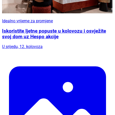
Idealno vrijeme za promjene
Iskoristite ljetne popuste u kolovozu i osvježite
svoj dom uz Hespo akcije
U srijedu, 12. kolovoza