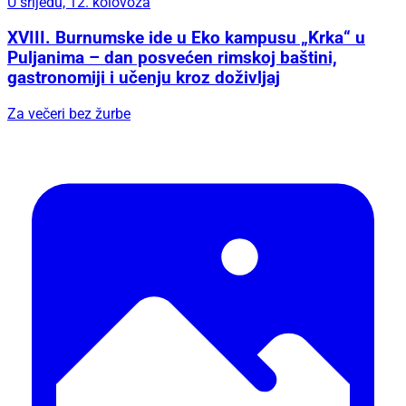
U srijedu, 12. kolovoza
XVIII. Burnumske ide u Eko kampusu „Krka“ u
Puljanima – dan posvećen rimskoj baštini,
gastronomiji i učenju kroz doživljaj
Za večeri bez žurbe