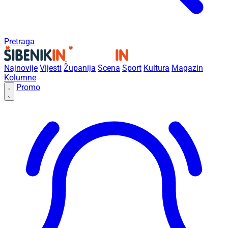
Pretraga
Najnovije
Vijesti
Županija
Scena
Sport
Kultura
Magazin
Kolumne
Promo