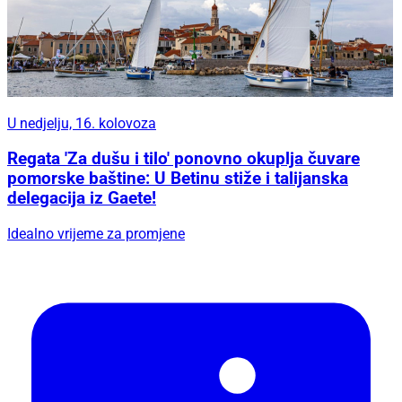
U nedjelju, 16. kolovoza
Regata 'Za dušu i tilo' ponovno okuplja čuvare
pomorske baštine: U Betinu stiže i talijanska
delegacija iz Gaete!
Idealno vrijeme za promjene