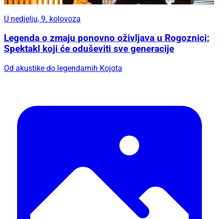
U nedjelju, 9. kolovoza
Legenda o zmaju ponovno oživljava u Rogoznici:
Spektakl koji će oduševiti sve generacije
Od akustike do legendarnih Kojota