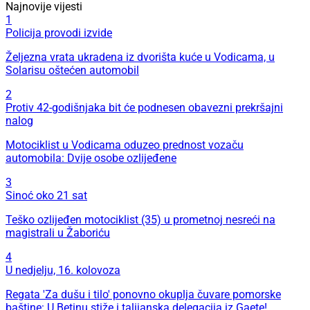
Najnovije vijesti
1
Policija provodi izvide
Željezna vrata ukradena iz dvorišta kuće u Vodicama, u
Solarisu oštećen automobil
2
Protiv 42-godišnjaka bit će podnesen obavezni prekršajni
nalog
Motociklist u Vodicama oduzeo prednost vozaču
automobila: Dvije osobe ozlijeđene
3
Sinoć oko 21 sat
Teško ozlijeđen motociklist (35) u prometnoj nesreći na
magistrali u Žaboriću
4
U nedjelju, 16. kolovoza
Regata 'Za dušu i tilo' ponovno okuplja čuvare pomorske
baštine: U Betinu stiže i talijanska delegacija iz Gaete!