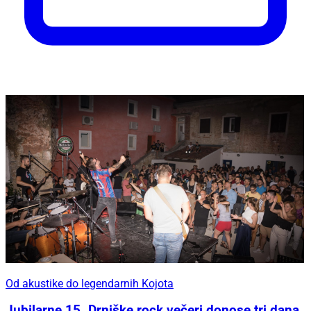
Od akustike do legendarnih Kojota
Jubilarne 15. Drniške rock večeri donose tri dana