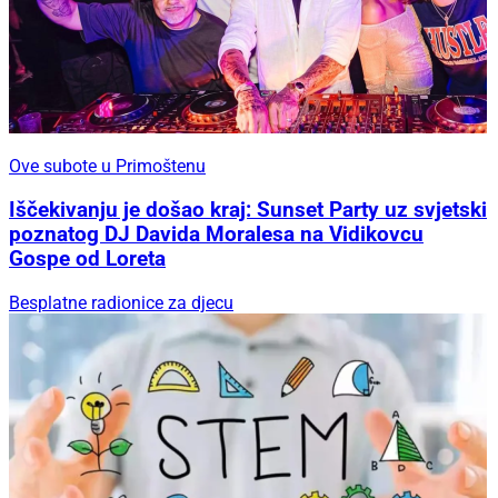
Ove subote u Primoštenu
Iščekivanju je došao kraj: Sunset Party uz svjetski
poznatog DJ Davida Moralesa na Vidikovcu
Gospe od Loreta
Besplatne radionice za djecu