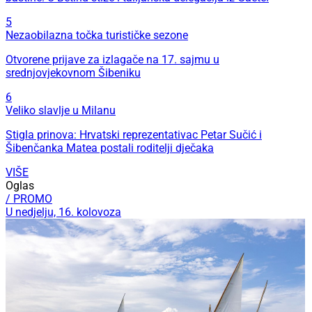
5
Nezaobilazna točka turističke sezone
Otvorene prijave za izlagače na 17. sajmu u
srednjovjekovnom Šibeniku
6
Veliko slavlje u Milanu
Stigla prinova: Hrvatski reprezentativac Petar Sučić i
Šibenčanka Matea postali roditelji dječaka
VIŠE
Oglas
/ PROMO
U nedjelju, 16. kolovoza