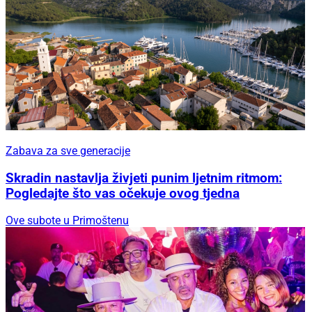
Zabava za sve generacije
Skradin nastavlja živjeti punim ljetnim ritmom:
Pogledajte što vas očekuje ovog tjedna
Ove subote u Primoštenu