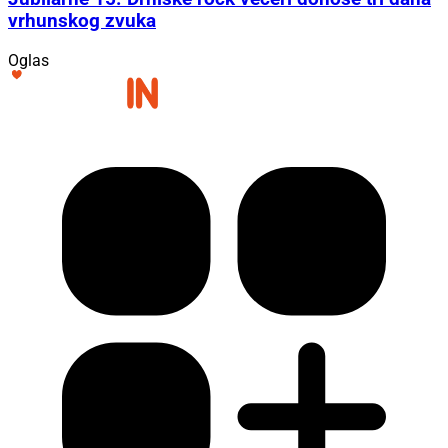
vrhunskog zvuka
Oglas