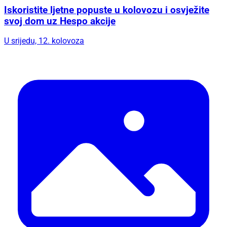
Iskoristite ljetne popuste u kolovozu i osvježite
svoj dom uz Hespo akcije
U srijedu, 12. kolovoza