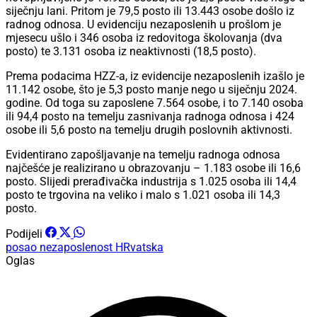
siječnju lani. Pritom je 79,5 posto ili 13.443 osobe došlo iz
radnog odnosa. U evidenciju nezaposlenih u prošlom je
mjesecu ušlo i 346 osoba iz redovitoga školovanja (dva
posto) te 3.131 osoba iz neaktivnosti (18,5 posto).
Prema podacima HZZ-a, iz evidencije nezaposlenih izašlo je
11.142 osobe, što je 5,3 posto manje nego u siječnju 2024.
godine. Od toga su zaposlene 7.564 osobe, i to 7.140 osoba
ili 94,4 posto na temelju zasnivanja radnoga odnosa i 424
osobe ili 5,6 posto na temelju drugih poslovnih aktivnosti.
Evidentirano zapošljavanje na temelju radnoga odnosa
najčešće je realizirano u obrazovanju – 1.183 osobe ili 16,6
posto. Slijedi prerađivačka industrija s 1.025 osoba ili 14,4
posto te trgovina na veliko i malo s 1.021 osoba ili 14,3
posto.
Podijeli
posao
nezaposlenost
HRvatska
Oglas