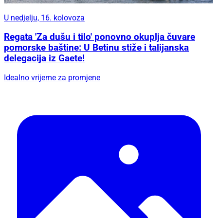
U nedjelju, 16. kolovoza
Regata 'Za dušu i tilo' ponovno okuplja čuvare
pomorske baštine: U Betinu stiže i talijanska
delegacija iz Gaete!
Idealno vrijeme za promjene