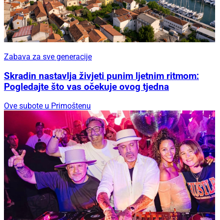
Zabava za sve generacije
Skradin nastavlja živjeti punim ljetnim ritmom:
Pogledajte što vas očekuje ovog tjedna
Ove subote u Primoštenu