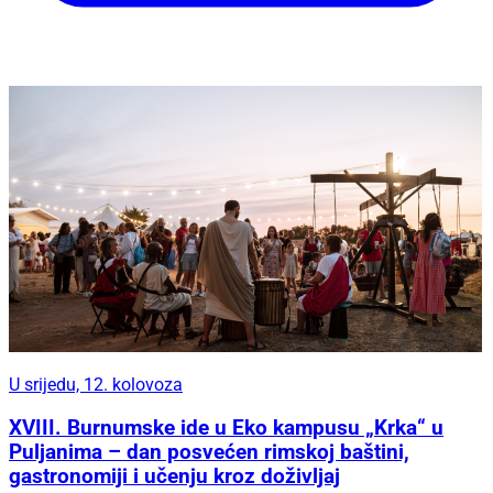
U srijedu, 12. kolovoza
XVIII. Burnumske ide u Eko kampusu „Krka“ u
Puljanima – dan posvećen rimskoj baštini,
gastronomiji i učenju kroz doživljaj