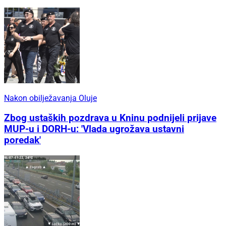
Nakon obilježavanja Oluje
Zbog ustaških pozdrava u Kninu podnijeli prijave
MUP-u i DORH-u: 'Vlada ugrožava ustavni
poredak'